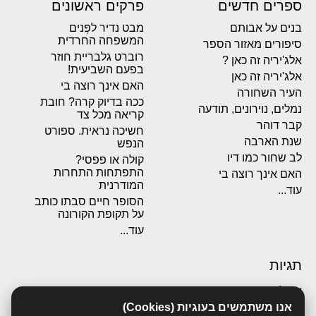
ספרים חדשים
פרקים ראשונים
בנים על אבותם
מבט נדיר לפְּנים
המשפחה החרדית
סיפורים מאזור הספר
רוברט גלבריית חוזר
אלג'יריה זה כאן ?
בפעם השביעית!
אלג'יריה זה כאן
האם אינך רוצה בי
העיר השחורה
ככה בדיוק קרה? חובת
נמלים, נוירונים, תודעה
קריאה מכל צד
קבר דוהר
חשיכה נראית. ספורט
שנת הארבה
הנפש
לב שחור כמו דיו
קולה או פפסי?
התפתחות התחרות
האם אינך רוצה בי
המודרנית
עוד...
הסופר חיים סבתו כותב
על תקופת הקורונה
עוד...
תגיות
אבולוציה
אכסדרה
אנו משתמשים בעוגיות (Cookies)