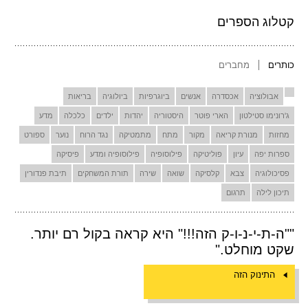
קטלוג הספרים
כותרים
מחברים
אבולוציה
אכסדרה
אנשים
ביוגרפיות
ביולוגיה
בריאות
ג'רונימו סטילטון
הארי פוטר
היסטוריה
יהדות
ילדים
כלכלה
מדע
מחזות
מנורת קריאה
מקור
מתח
מתמטיקה
נגד הרוח
נוער
ספורט
ספרות יפה
עיון
פוליטיקה
פילוסופיה
פילוסופיה ומדע
פיסיקה
פסיכולוגיה
צבא
קלסיקה
שואה
שירה
תורת המשחקים
תיבת פנדורין
תיכון לילה
תרגום
""ה-ת-י-נ-ו-ק הזה!!!" היא קראה בקול רם יותר.
שקט מוחלט."
התינוק הזה