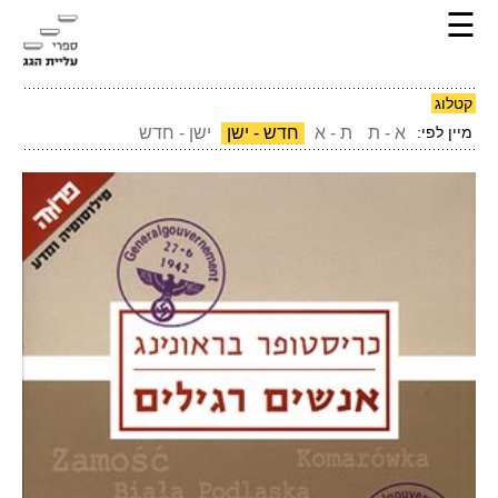
☰
קטלוג
מיין לפי:
א - ת
ת - א
חדש - ישן
ישן - חדש