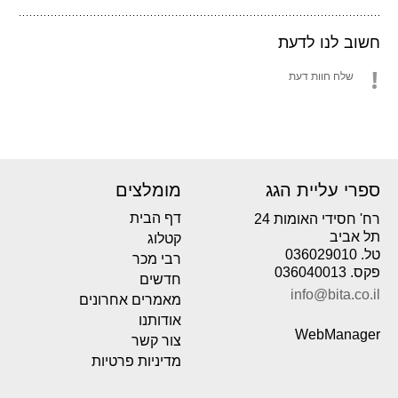
חשוב לנו לדעת
שלח חוות דעת
ספרי עליית הגג
מומלצים
דף הבית
רח' חסידי האומות 24
תל אביב
קטלוג
טל. 036029010
רבי מכר
פקס. 036040013
חדשים
info@bita.co.il
מאמרים אחרונים
אודותנו
WebManager
צור קשר
מדיניות פרטיות