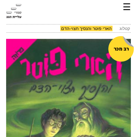
☰
קטלוג
הארי פוטר והנסיך חצוי-הדם