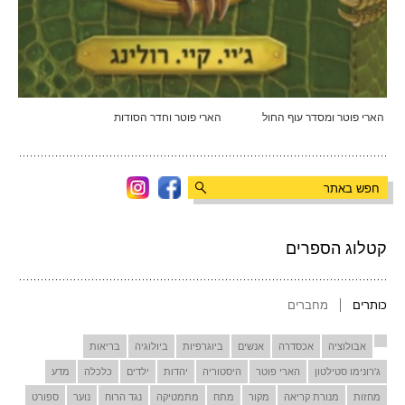
הארי פוטר ומסדר עוף החול
הארי פוטר וחדר הסודות
קטלוג הספרים
כותרים
מחברים
אבולוציה
אכסדרה
אנשים
ביוגרפיות
ביולוגיה
בריאות
ג'רונימו סטילטון
הארי פוטר
היסטוריה
יהדות
ילדים
כלכלה
מדע
מחזות
מנורת קריאה
מקור
מתח
מתמטיקה
נגד הרוח
נוער
ספורט