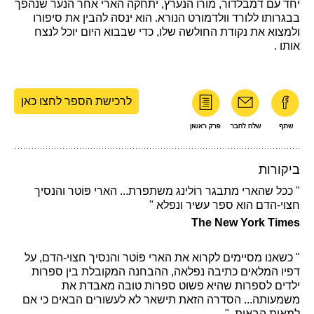
יחד עם דמבלדור, מורו הנערץ, יתחקה הארי אחר הנער שנהפך
בבגרותו ללורד וולדמורט הנורא. הוא ינסה להבין את סיפורו
ולמצוא את נקודת החולשה שלו, כדי שבבוא היום יוכל לנצח
אותו .
לרכישת הספר לחצו כאן
ביקורות
" ככל שהארי מתבגר רוֹלינג משתפרת... הארי פּוֹטר והנסיך
חצוי-הדם הוא ספר עשיר ונפלא "
The New York Times
" כשאנו מסיימים לקרוא את הארי פּוֹטר והנסיך חצוי-הדם, על
דפיו המלאים כתיבה נפלאה, ההבחנה המקובלת בין ספרות
ילדים לספרות שהיא פשוט ספרות טובה מאבדת את
משמעותה... הסדרה הזאת תישאר לא לעשורים הבאים כי אם
למאות הבאות. "