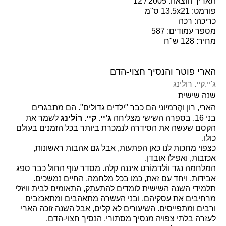
תאריך הוצאה: 2005 / 12
פורמט: 13.5x21 ס"מ
כריכה: רכה
מספר עמודים: 587
מחיר: 128 ש"ח
הארי פוטר והנסיך חצוי-הדם
ג'יי.קיי. רולינג
שנה שישית
הארי, רון והֶרמיוני הם כבר "ילדים גדולים". הם מתבגרים
בני
16.
בספרה השישי מצליחה
ג’יי. קיי. רוֹלינג
לשמר את
הקסם שעשה את הסידרה לנמכרת ביותר בכל הזמנים בעולם
כולו.
כצפוי מחכות לנו כאן הפתעות, אבל גם אהבות ראשונות,
אכזבות, ואפילו אובדן.
המלחמה נגד ווֹלדמוֹרט איננה קלה. מִסדר עוף החול כבר ספג
אבידות. ויחד עם זאת, כמו בכל מלחמה, החיים נמשכים.
תלמידי השנה השישית לומדים להתעתֵק, התאומים לבית וויזלי
מרחיבים את עסקיהם, ובני העשרה מתאהבים ומתאכזבים
ורבים ומתפייסים. השיעורים לא קלים, אבל השנה זוכה הארי
לעזרה בלתי צפויה מנסיך מסתורי, הנסיך חצוי-הדם.