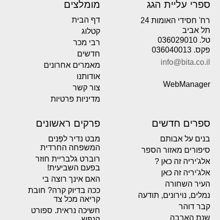
ספרי עליית הגג
מומלצים
דף הבית
רח' חסידי האומות 24
תל אביב
קטלוג
טל. 036029010
רבי מכר
פקס. 036040013
חדשים
info@bita.co.il
מאמרים אחרונים
אודותנו
WebManager
צור קשר
מדיניות פרטיות
ספרים חדשים
פרקים ראשונים
בנים על אבותם
מבט נדיר לפְּנים
המשפחה החרדית
סיפורים מאזור הספר
רוברט גלבריית חוזר
אלג'יריה זה כאן ?
בפעם השביעית!
אלג'יריה זה כאן
האם אינך רוצה בי
העיר השחורה
ככה בדיוק קרה? חובת
נמלים, נוירונים, תודעה
קריאה מכל צד
קבר דוהר
חשיכה נראית. ספורט
שנת הארבה
הנפש