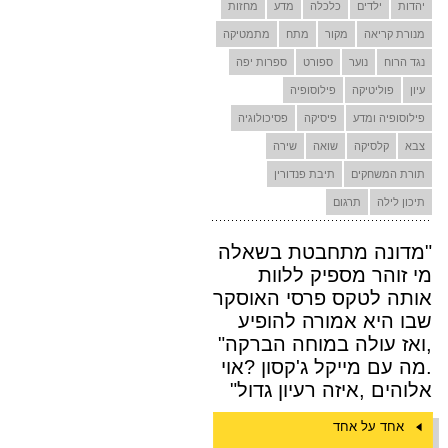
יהדות
ילדים
כלכלה
מדע
מחזות
מנורת קריאה
מקור
מתח
מתמטיקה
נגד הרוח
נוער
ספורט
ספרות יפה
עיון
פוליטיקה
פילוסופיה
פילוסופיה ומדע
פיסיקה
פסיכולוגיה
צבא
קלסיקה
שואה
שירה
תורת המשחקים
תיבת פנדורין
תיכון לילה
תרגום
"מדונה מתחבטת בשאלה
מי זוהר מספיק ללוות
אותה לטקס פרסי האוסקר
שבו היא אמורה להופיע
,ואז עולה במוחה הברקה"
.מה עם מייקל ג'קסון ?אוי
אלוהים ,איזה רעיון גדול"
אחד על אחד