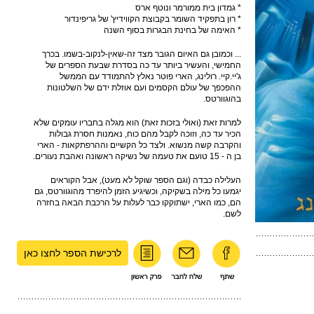
* גמדון בית ממורמר ונוטף ארס
* רון בתפקיד השומר בקבוצת הקווידיץ' של גריפינדור
* האימה של בחינת הבגרות בסוף השנה
... וכמובן גם האיום הגובר מצד זה-שאין-לנקוב-בשמו. בכרך
החמישי, והעשיר ביותר עד כה בסדרת שבעת הספרים של
ג'יי.קיי. רולינג, הארי פוטר נאלץ להתמודד עם הממשל
ההפכפך של עולם הקסמים ועם אוזלת ידם של השלטונות
בהוגוורטס.
למרות זאת (ואולי בזכות זאת) הוא מגלה בחבריו עומקים שלא
הכיר עד כה, וזוכה לקבל מהם כוח, נאמנות חסרת גבולות
והקרבה קשה מנשוא. ולצד כל הקשיים וההרפתקאות - הארי
בן ה - 15 טועם את טעמה של נשיקה ראשונה ואהבת נעורים.
העלילה כבדה (וגם הספר שוקל לא מעט), אבל הקוראים
יגמעו כל מילה בשקיקה, וכשיגיע הזמן להיפרד מהוגוורטס, גם
הם, כמו הארי, ישתוקקו כבר לעלות על הרכבת הבאה בחזרה
לשם.
לרכישת הספר לחצו כאן