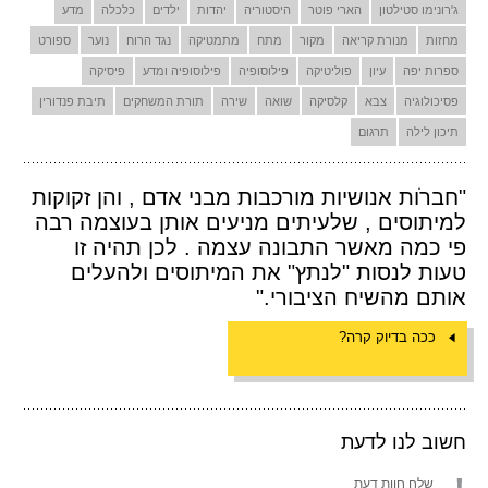
ג'רונימו סטילטון
הארי פוטר
היסטוריה
יהדות
ילדים
כלכלה
מדע
מחזות
מנורת קריאה
מקור
מתח
מתמטיקה
נגד הרוח
נוער
ספורט
ספרות יפה
עיון
פוליטיקה
פילוסופיה
פילוסופיה ומדע
פיסיקה
פסיכולוגיה
צבא
קלסיקה
שואה
שירה
תורת המשחקים
תיבת פנדורין
תיכון לילה
תרגום
"חברֹות אנושיות מורכבות מבני אדם , והן זקוקות
למיתוסים , שלעיתים מניעים אותן בעוצמה רבה
פי כמה מאשר התבונה עצמה . לכן תהיה זו
טעות לנסות "לנתץ" את המיתוסים ולהעלים
אותם מהשיח הציבורי."
ככה בדיוק קרה?
חשוב לנו לדעת
שלח חוות דעת