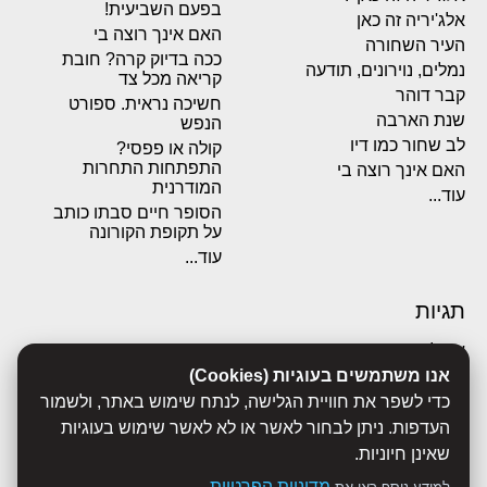
בפעם השביעית!
אלג'יריה זה כאן
האם אינך רוצה בי
העיר השחורה
ככה בדיוק קרה? חובת
נמלים, נוירונים, תודעה
קריאה מכל צד
קבר דוהר
חשיכה נראית. ספורט
שנת הארבה
הנפש
לב שחור כמו דיו
קולה או פפסי?
התפתחות התחרות
האם אינך רוצה בי
המודרנית
עוד...
הסופר חיים סבתו כותב
על תקופת הקורונה
עוד...
תגיות
אבולוציה
אכסדרה
אנו משתמשים בעוגיות (Cookies)
אנשים
כדי לשפר את חוויית הגלישה, לנתח שימוש באתר, ולשמור
ביוגרפיות
העדפות. ניתן לבחור לאשר או לא לאשר שימוש בעוגיות
ביולוגיה
שאינן חיוניות.
בריאות
מדיניות הפרטיות