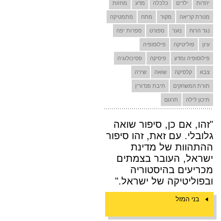
יהדות
ילדים
כלכלה
מדע
מחזות
מנורת קריאה
מקור
מתח
מתמטיקה
נגד הרוח
נוער
ספורט
ספרות יפה
עיון
פוליטיקה
פילוסופיה
פילוסופיה ומדע
פיסיקה
פסיכולוגיה
צבא
קלסיקה
שואה
שירה
תורת המשחקים
תיבת פנדורין
תיכון לילה
תרגום
"זהו, אם כן, סיפור שואה
גלובלי. עם זאת, זהו סיפור
ההתהוות של מדינת
ישראל, העובר בצמתים
מכריעים בהיסטוריה
ובפוליטיקה של ישראל."
בני המזל