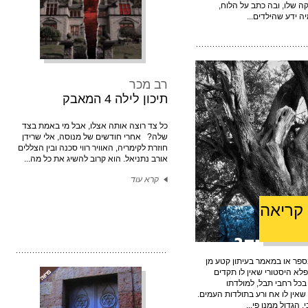
קה שלו, ובה כתב על הלוח,
 ידע שהילדים...
רב מכר
תיכון לילה 4 המאבק
כל צד רוצה אותה אצלו, אבל מי באמת בצד
שלה? אחרי חודשים של מנוסה, אלי שרידן
חוזרת לקימריה, האוויר רווי סכנה ובין הצללים
אורב נתניאל. הוא קרוב להשיג את כל מה...
קרא עוד
קריאה
פר או במאמר בעיתון קטע מן
לא היסטורי שאין לו תקדים
בכל רחבי תבל, למולדתו
2, שנה, הוא מהלך שאין לו אח ורע בתולדות העמים.
הגדול ממנו פי...