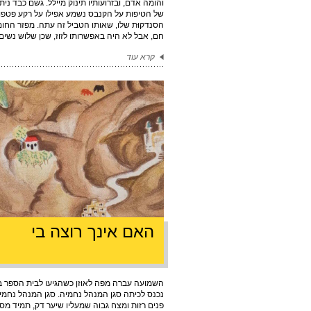
והומה אדם, ובזרועותיו תינוק מיילל. גשם כבד נית
של הטיפות על הקנבס נשמע אפילו על רקע פטפוטי
הסנדקוּת שלו, שאותו הטביל זה עתה. מפזר החום 
חם, אבל לא היה באפשרותו לזוז, שכן שלוש נשים.
קרא עוד
האם אינך רוצה בי
השמועה עברה מפה לאוזן כשהגיעו לבית הספר בי
נכנס לכיתה סגן המנהל נחמיה. סגן המנהל נחמי
פנים רזות ומצח גבוה שמעליו שיער דק, תמיד מס