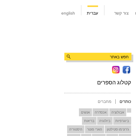
צור קשר
עברית
english
קטלוג הספרים
כותרים
מחברים
אבולוציה
אכסדרה
אנשים
ביוגרפיות
ביולוגיה
בריאות
ג'רונימו סטילטון
הארי פוטר
היסטוריה