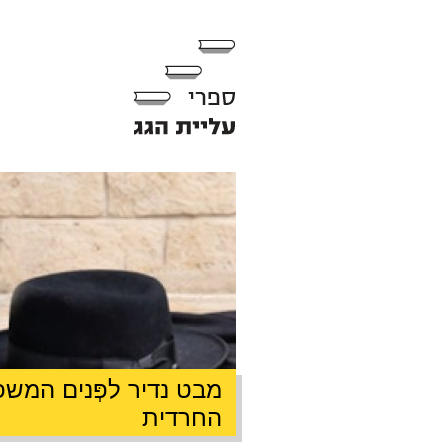
מבט נדיר לפְּנים המש
החרדית