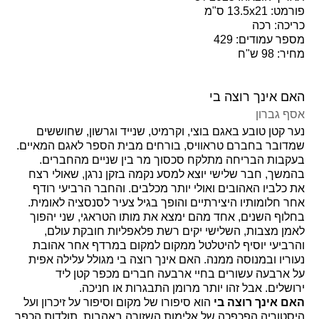
פורמט: 13.5x21 ס"מ
כריכה: רכה
מספר עמודים: 429
מחיר: 98 ש"ח
האם אינך רוצה בי
אסף גברון
נער קטן טובע באגם בוצי, וקרמיט, שנייד וגרשון, שחוששים
שמדובר בחברם טראוויס, בורחים מבית הספר לאגם המאיים.
בעקבות הבריחה מתלקח סכסוך מר בין שניים מהחברים.
בהמשך, חבר שלישי יוצא למסע נקמה בזקן נרגן, שאולי רצח
את כלביו האהובים ואולי יותר מכלבים. והחבר הרביעי רודף
אחר חלומותיו היצירתיים והופך בגיל צעיר לסנסציה לאומית.
בחלוף השנים, אחד מהם ימצא את מותו הטראגי, שני יהפוך
לאמן מצבות, השלישי יקים רשת פלאפליות חובקת עולם,
והרביעי יוסיף להיטלטל ממקום למקום במרדף אחר אהובת
נעוריו ובמנוסה ממנה. האם אינך רוצה בי מגולל עלילה אפית
על ארבעה עשורים בחיי ארבעה חברים מכפר קטן ליד
ירושלים. אבל זהו יותר מרומן התבגרות או חניכה.
האם אינך רוצה בי
הוא סיפורו של מקום וסיפור על זיכרון ועל
היסטוריה הפכפכה של אלימות השזורה באהבות. תולדות הכפר