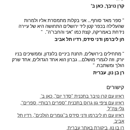
קרן נויבך, כאן ב'
" ספר מאד סוחף... אני בקלות מתמסרת אליו ולמרות
שהעלילה בכפר קטן ליד ירושלים התחושה היא של עיירה
נידחת באמריקה, קצת כמו "אני והחבר'ה". "
חן ליברמן ודני סידס, רדיו תל אביב
" מתחילים בירושלים, תחנת ביניים בלונדון, וממשיכים בניו
יורק. וזה לגמרי מושלם... גברון הוא אחד הגדולים, אחד שרק
הולך ומשתבח. "
רן בן נון, עברית
קישורים
ראיון עם קרן נויבך בתכנית "סדר יום", כאן ב'
ראיון עם ציפי גון גרוס בתכנית "ספרים רבותיי, ספרים",
גלי-צה"ל
ראיון עם חן ליברמן ודני סידס ב"גומרים הולכים", רדיו תל
אביב
רן בן נון, ביקורת באתר עברית