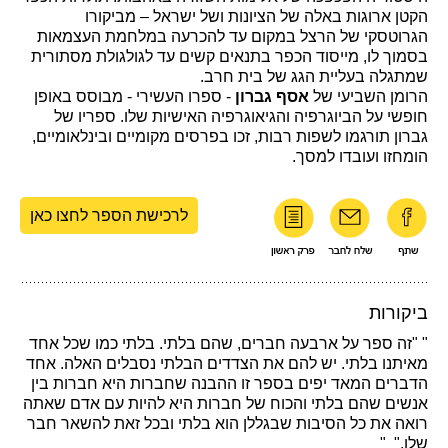
הקטן ארוגות באלה של הציונות ושל ישראל – מביקורו
הגרוטסקי של הרצל במקום עד להכרעה במלחמת העצמאות
בסמוך לו, מייסוד הכפר בתנאים קשים עד לגולגולת מסתורית
שמתגלה בעליית הגג של בית חרב.
הרומן השביעי של
אסף גברון
- ספרו העשירי - מבוסס באופן
חופשי על הביוגרפיה והגיאוגרפיה האישיות שלו. ספריו של
גברון תורגמו לשפות רבות, זכו בפרסים מקומיים ובינלאומיים,
הומחזו ועובדו למסך.
לרכישת הספר לחצו כאן
ביקורות
" "זה ספר על ארבעה חברים, שהם בלתי. בלתי כמו שכל אחד
מאיתנו בלתי. יש להם את הצדדים הבלתי נסבלים האלה. אחד
הדברים המאד יפים בספר זו ההבנה שחברות היא חברות בין
אנשים שהם בלתי והכוח של חברות היא להיות עם אדם שאתה
רואה את כל הסיבות שבגללן הוא בלתי ובכל זאת להשאר חבר
שלו." "