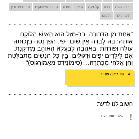
פסיכולוגיה
צבא
קלסיקה
שואה
שירה
תורת המשחקים
תיבת פנדורין
תיכון לילה
תרגום
"אַחַת מִן הַדְּבורָה. בַּר-מַזָּל הוּא הָאִישׁ הַלּוֹקֵחַ
אוֹתָהּ: בָּהּ לְבַדָּה אֵין שׁוּם דּפִי. הַפַּרְנָסָה בִּזְכוּתָהּ
עוֹלָה וּפוֹרַחַת. בְּאַהֲבָה לְבַּעֲלָהּ הָאוֹהֵב מִזְדַּקֶּנֶת.
אֵם לִילָדִים יָפִים וּדְגוּלִים. בֵּין כָּל הַנָּשִׁים מִתְבַּלֶּטֶת
וְחֵן אֱלֹהִי מְכַתְּרָהּ... (סִימוֹנִידֶס מאָמוֹרְגוֹס)"
שד לילה שחור
חשוב לנו לדעת
שלח חוות דעת