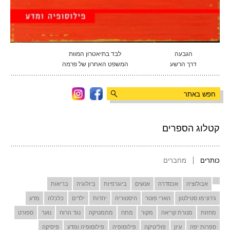
הגבעה
לבד בתיאטרון המוות
דרך הרשע
המשפט האחרון של פרמה
קטלוג הספרים
כותרים
מחברים
אבולוציה
אכסדרה
אנשים
ביוגרפיות
ביולוגיה
בריאות
ג'רונימו סטילטון
הארי פוטר
היסטוריה
יהדות
ילדים
כלכלה
מדע
מחזות
מנורת קריאה
מקור
מתח
מתמטיקה
נגד הרוח
נוער
ספורט
ספרות יפה
עיון
פוליטיקה
פילוסופיה
פילוסופיה ומדע
פיסיקה