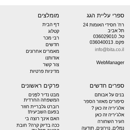
ספרי עליית הגג
מומלצים
דף הבית
רח' חסידי האומות 24
תל אביב
קטלוג
טל. 036029010
רבי מכר
פקס. 036040013
חדשים
info@bita.co.il
מאמרים אחרונים
אודותנו
WebManager
צור קשר
מדיניות פרטיות
ספרים חדשים
פרקים ראשונים
בנים על אבותם
מבט נדיר לפְּנים
המשפחה החרדית
סיפורים מאזור הספר
רוברט גלבריית חוזר
אלג'יריה זה כאן ?
בפעם השביעית!
אלג'יריה זה כאן
האם אינך רוצה בי
העיר השחורה
ככה בדיוק קרה? חובת
נמלים, נוירונים, תודעה