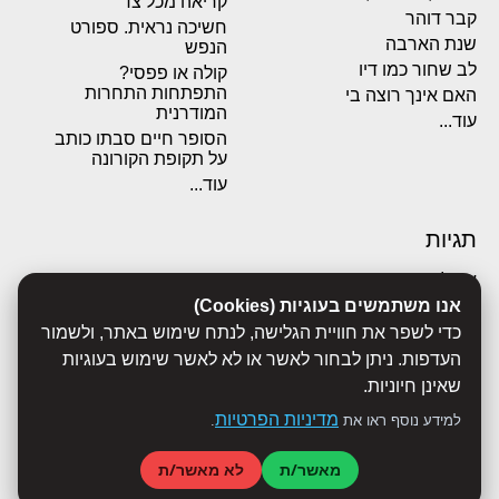
קריאה מכל צד
קבר דוהר
חשיכה נראית. ספורט
שנת הארבה
הנפש
לב שחור כמו דיו
קולה או פפסי?
התפתחות התחרות
האם אינך רוצה בי
המודרנית
עוד...
הסופר חיים סבתו כותב
על תקופת הקורונה
עוד...
תגיות
אבולוציה
אנו משתמשים בעוגיות (Cookies)
אכסדרה
אנשים
כדי לשפר את חוויית הגלישה, לנתח שימוש באתר, ולשמור
ביוגרפיות
העדפות. ניתן לבחור לאשר או לא לאשר שימוש בעוגיות
ביולוגיה
שאינן חיוניות.
בריאות
מדיניות הפרטיות
למידע נוסף ראו את
.
ג'רונימו סטילטון
הארי פוטר
מאשר/ת
לא מאשר/ת
היסטוריה