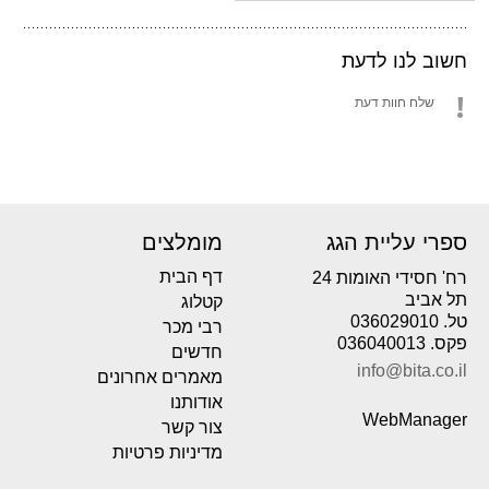
חשוב לנו לדעת
שלח חוות דעת
ספרי עליית הגג
מומלצים
דף הבית
רח' חסידי האומות 24
תל אביב
קטלוג
טל. 036029010
רבי מכר
פקס. 036040013
חדשים
info@bita.co.il
מאמרים אחרונים
אודותנו
WebManager
צור קשר
מדיניות פרטיות