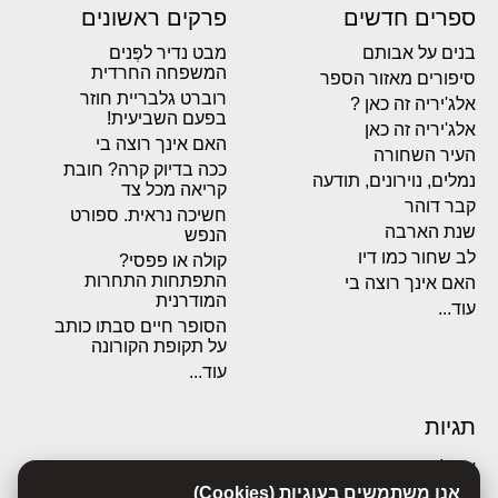
ספרים חדשים
פרקים ראשונים
בנים על אבותם
מבט נדיר לפְּנים
המשפחה החרדית
סיפורים מאזור הספר
רוברט גלבריית חוזר
אלג'יריה זה כאן ?
בפעם השביעית!
אלג'יריה זה כאן
האם אינך רוצה בי
העיר השחורה
ככה בדיוק קרה? חובת
נמלים, נוירונים, תודעה
קריאה מכל צד
קבר דוהר
חשיכה נראית. ספורט
שנת הארבה
הנפש
לב שחור כמו דיו
קולה או פפסי?
התפתחות התחרות
האם אינך רוצה בי
המודרנית
עוד...
הסופר חיים סבתו כותב
על תקופת הקורונה
עוד...
תגיות
אבולוציה
אנו משתמשים בעוגיות (Cookies)
אכסדרה