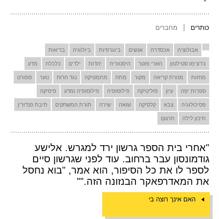
כותרים
מחברים
אבולוציה
אכסדרה
אנשים
ביוגרפיות
ביולוגיה
בריאות
ג'רונימו סטילטון
הארי פוטר
היסטוריה
יהדות
ילדים
כלכלה
מדע
מחזות
מנורת קריאה
מקור
מתח
מתמטיקה
נגד הרוח
נוער
ספורט
ספרות יפה
עיון
פוליטיקה
פילוסופיה
פילוסופיה ומדע
פיסיקה
פסיכולוגיה
צבא
קלסיקה
שואה
שירה
תורת המשחקים
תיבת פנדורין
תיכון לילה
תרגום
"אחרי בית הספר גרשון ירד למגרש. אלישע
גודמונסון עבר ברחוב. עוד לפני שגרשון סיים
לספר לו את כל הסיפור, הוא אמר, "בוא נחסל
את המאדרפאקר הבנזונה הזה.""
האם אינך רוצה בי