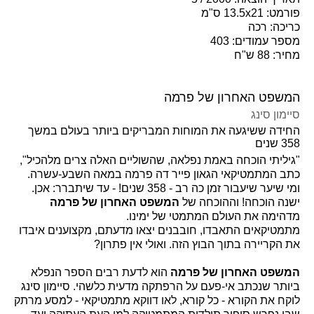
פורמט: 13.5x21 ס"מ
כריכה: רכה
מספר עמודים: 403
מחיר: 88 ש"ח
המשפט האחרון של פרמה
סיימון סינג
החידה ששיגעה את המוחות המבריקים ביותר בעולם במשך
358 שנים
"גיליתי הוכחה באמת נפלאה, שהשוליים האלה צרים מלהכיל",
כתב המתמטיקאי הגאון פייר דה פרמה במאה השבע-עשרה.
ומי שיער שיעבור זמן כה רב - 358 שנים! - עד שיתברר: אכן.
ישנה הוכחה! וההוכחה של
המשפט האחרון של פרמה
מדהימה את העולם המתמטי של ימינו.
מתמטיקאים התאבדו, חובבנים יצאו מדעתם, מקצוענים איבדו
את הקריירה בתוך הבוץ הזה. ואולי אין פתרון?
המשפט האחרון של פרמה
הוא לדעת רבים הספר הנפלא
ביותר שנכתב אי-פעם על הרפתקה מדעית כלשהי. סיימון סינג
לוקח את הקורא - כל קורא, לאו דווקא מתמטיקאי - למסע מרתק