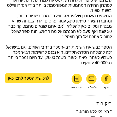
שבו נפרש סיפור תולדות המתמטיקה למן העת העתיקה ועד
לפתרון החידה המתמטית המפורסמת ביותר בידי אנדרו וויילס
בשנת 1993.
המשפט האחרון של פרמה
הוא רב-מכר בשפות רבות,
ומחברו הצעיר סיימון סינג, עטור פרסים. וזו ההבטחה שהוא
מבטיח ומקיים כאן להפליא: "אם אתם שונאים מתמטיקה כבר
30 שנה ואף פעם לא הבנתם על מה הרעש, הנה ספר שיוכל
להוביל אתכם אל תוך העסק."
הספר כבש את רשימות רבי-המכר ברחבי העולם, וגם בישראל
זכה להצלחה חסרת-תקדים. הוא נכנס לרשימות רבי-המכר
כשבוע לאחר יציאתו לאור, בשנת 2000, ועד היום נמכר ביותר
מ-40,000 עותקים.
לרכישת הספר לחצו כאן
ביקורות
" רציונלי ללא מורא. "