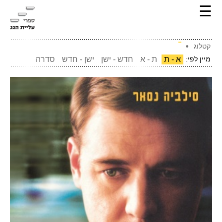
☰
קטלוג
מיין לפי:
א - ת
ת - א
חדש - ישן
ישן - חדש
סדרה