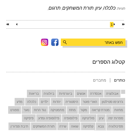
כלכלה
עיון
תורת המשחקים
תרגום
תגיות:
,
,
,
,
1
קטלוג הספרים
כותרים
מחברים
אבולוציה
אכסדרה
אנשים
ביוגרפיות
ביולוגיה
בריאות
ג'רונימו סטילטון
הארי פוטר
היסטוריה
יהדות
ילדים
כלכלה
מדע
מחזות
מנורת קריאה
מקור
מתח
מתמטיקה
נגד הרוח
נוער
ספורט
ספרות יפה
עיון
פוליטיקה
פילוסופיה
פילוסופיה ומדע
פיסיקה
פסיכולוגיה
צבא
קלסיקה
שואה
שירה
תורת המשחקים
תיבת פנדורין