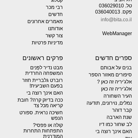
קטלוג
טל. 036029010
רבי מכר
פקס. 036040013
חדשים
info@bita.co.il
מאמרים אחרונים
אודותנו
WebManager
צור קשר
מדיניות פרטיות
ספרים חדשים
פרקים ראשונים
בנים על אבותם
מבט נדיר לפְּנים
המשפחה החרדית
סיפורים מאזור הספר
רוברט גלבריית חוזר
אלג'יריה זה כאן ?
בפעם השביעית!
אלג'יריה זה כאן
האם אינך רוצה בי
העיר השחורה
ככה בדיוק קרה? חובת
נמלים, נוירונים, תודעה
קריאה מכל צד
קבר דוהר
חשיכה נראית. ספורט
שנת הארבה
הנפש
לב שחור כמו דיו
קולה או פפסי?
התפתחות התחרות
האם אינך רוצה בי
המודרנית