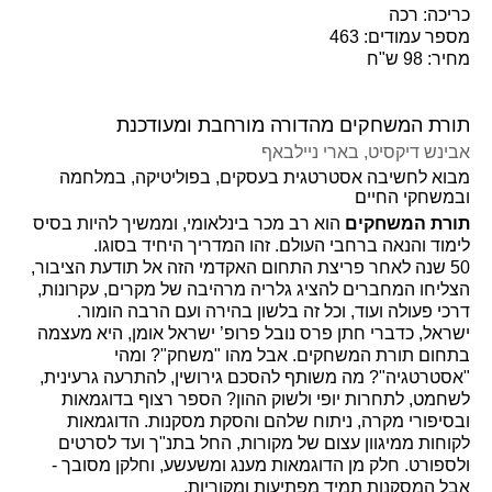
כריכה: רכה
מספר עמודים: 463
מחיר: 98 ש"ח
תורת המשחקים מהדורה מורחבת ומעודכנת
אבינש דיקסיט
, בארי ניילבאף
מבוא לחשיבה אסטרטגית בעסקים, בפוליטיקה, במלחמה
ובמשחקי החיים
תורת המשחקים
הוא רב מכר בינלאומי, וממשיך להיות בסיס
לימוד והנאה ברחבי העולם. זהו המדריך היחיד בסוגו.
50 שנה לאחר פריצת התחום האקדמי הזה אל תודעת הציבור,
הצליחו המחברים להציג גלריה מרהיבה של מקרים, עקרונות,
דרכי פעולה ועוד, וכל זה בלשון בהירה ועם הרבה הומור.
ישראל, כדברי חתן פרס נובל פרופ’ ישראל אומן, היא מעצמה
בתחום תורת המשחקים. אבל מהו "משחק"? ומהי
"אסטרטגיה"? מה משותף להסכם גירושין, להתרעה גרעינית,
לשחמט, לתחרות יופי ולשוק ההון? הספר רצוף בדוגמאות
ובסיפורי מקרה, ניתוח שלהם והסקת מסקנות. הדוגמאות
לקוחות ממיגוון עצום של מקורות, החל בתנ"ך ועד לסרטים
ולספורט. חלק מן הדוגמאות מענג ומשעשע, וחלקן מסובך -
אבל המסקנות תמיד מפתיעות ומקוריות.