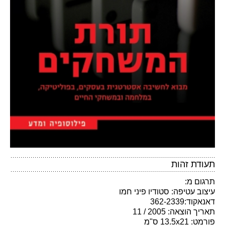
תעודת זהות
תרגום מ:
עיצוב עטיפה: סטודיו פיני חמו
דאנאקוד:362-2339
תאריך הוצאה: 2005 / 11
פורמט: 13.5x21 ס"מ