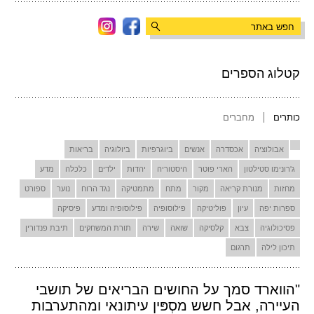
קטלוג הספרים
כותרים
מחברים
אבולוציה
אכסדרה
אנשים
ביוגרפיות
ביולוגיה
בריאות
ג'רונימו סטילטון
הארי פוטר
היסטוריה
יהדות
ילדים
כלכלה
מדע
מחזות
מנורת קריאה
מקור
מתח
מתמטיקה
נגד הרוח
נוער
ספורט
ספרות יפה
עיון
פוליטיקה
פילוסופיה
פילוסופיה ומדע
פיסיקה
פסיכולוגיה
צבא
קלסיקה
שואה
שירה
תורת המשחקים
תיבת פנדורין
תיכון לילה
תרגום
"הווארד סמך על החושים הבריאים של תושבי
העיירה, אבל חשש מסְפּין עיתונאי ומהתערבות