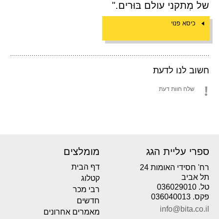
של מְתקני עולם בּוּרים."
כיסא פנוי
חשוב לנו לדעת
שלח חוות דעת
ספרי עליית הגג
מומלצים
דף הבית
רח' חסידי האומות 24
תל אביב
קטלוג
טל. 036029010
רבי מכר
פקס. 036040013
חדשים
info@bita.co.il
מאמרים אחרונים