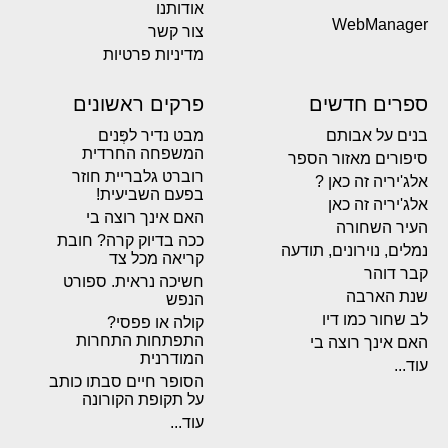
אודותנו
WebManager
צור קשר
מדיניות פרטיות
ספרים חדשים
פרקים ראשונים
בנים על אבותם
מבט נדיר לפְּנים
המשפחה החרדית
סיפורים מאזור הספר
רוברט גלבריית חוזר
אלג'יריה זה כאן ?
בפעם השביעית!
אלג'יריה זה כאן
האם אינך רוצה בי
העיר השחורה
ככה בדיוק קרה? חובת
נמלים, נוירונים, תודעה
קריאה מכל צד
קבר דוהר
חשיכה נראית. ספורט
שנת הארבה
הנפש
לב שחור כמו דיו
קולה או פפסי?
התפתחות התחרות
האם אינך רוצה בי
המודרנית
עוד...
הסופר חיים סבתו כותב
על תקופת הקורונה
עוד...