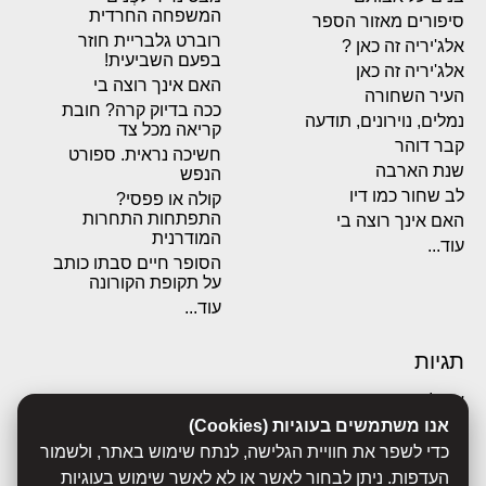
המשפחה החרדית
סיפורים מאזור הספר
רוברט גלבריית חוזר
אלג'יריה זה כאן ?
בפעם השביעית!
אלג'יריה זה כאן
האם אינך רוצה בי
העיר השחורה
ככה בדיוק קרה? חובת
נמלים, נוירונים, תודעה
קריאה מכל צד
קבר דוהר
חשיכה נראית. ספורט
שנת הארבה
הנפש
לב שחור כמו דיו
קולה או פפסי?
התפתחות התחרות
האם אינך רוצה בי
המודרנית
עוד...
הסופר חיים סבתו כותב
על תקופת הקורונה
עוד...
תגיות
אבולוציה
אכסדרה
אנו משתמשים בעוגיות (Cookies)
אנשים
כדי לשפר את חוויית הגלישה, לנתח שימוש באתר, ולשמור
ביוגרפיות
העדפות. ניתן לבחור לאשר או לא לאשר שימוש בעוגיות