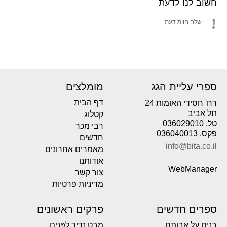
חשוב לנו לדעת
שלח חוות דעת
ספרי עליית הגג
מומלצים
דף הבית
רח' חסידי האומות 24
תל אביב
קטלוג
טל. 036029010
רבי מכר
פקס. 036040013
חדשים
info@bita.co.il
מאמרים אחרונים
אודותנו
WebManager
צור קשר
מדיניות פרטיות
ספרים חדשים
פרקים ראשונים
בנים על אבותם
מבט נדיר לפְּנים