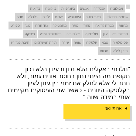
אבולוציה
אכסדרה
אנשים
ביוגרפיות
ביולוגיה
בריאות
ג'רונימו סטילטון
הארי פוטר
היסטוריה
יהדות
ילדים
כלכלה
מדע
מחזות
מנורת קריאה
מקור
מתח
מתמטיקה
נגד הרוח
נוער
ספורט
ספרות יפה
עיון
פוליטיקה
פילוסופיה
פילוסופיה ומדע
פיסיקה
פסיכולוגיה
צבא
קלסיקה
שואה
שירה
תורת המשחקים
תיבת פנדורין
תיכון לילה
תרגום
"נולדתי באקלים הלא נכון ובעידן הלא נכון.
תקופת מה הייתי נתון בחוסר אונים גמור, ולא
נותר לי אלא לחלק את זמני בין גינון לעיון
בקלסיקה היוונית - כאשר שני העיסוקים מקיימים
אותי במידה שווה."
אחותי ואני