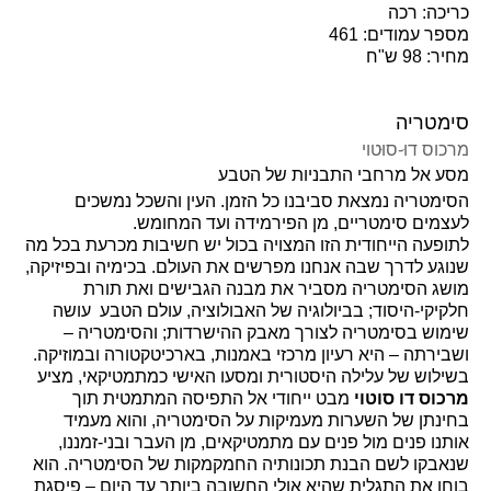
כריכה: רכה
מספר עמודים: 461
מחיר: 98 ש"ח
סימטריה
מרכוס דוּ-סוּטוי
מסע אל מרחבי התבניות של הטבע
הסימטריה נמצאת סביבנו
כל הזמן
. העין והשכל נמשכים
לעצמים סימטריים, מן הפירמידה ועד המחומש.
לתופעה הייחודית הזו המצויה בכול יש חשיבות מכרעת בכל מה
שנוגע לדרך שבה אנחנו מפרשים את העולם. בכימיה ובפיזיקה,
מושג הסימטריה מסביר את מבנה הגבישים ואת תורת
חלקיקי-היסוד; בביולוגיה של האבולוציה, עולם הטבע
עושה
שימוש בסימטריה לצורך מאבק ההישרדות; והסימטריה –
ושבירתה – היא רעיון מרכזי באמנות, בארכיטקטורה ובמוזיקה.
בשילוש של עלילה היסטורית ומסעו האישי כמתמטיקאי, מציע
מרכוס דו סוטוי
מבט ייחודי אל התפיסה המתמטית תוך
בחינתן של השערות מעמיקות על הסימטריה, והוא מעמיד
אותנו פנים מול פנים עם מתמטיקאים, מן העבר ובני-זמננו,
שנאבקו לשם הבנת תכונותיה החמקמקות של הסימטריה. הוא
בוחן את הת
גלית
שהיא אולי החשובה ביותר עד היום – פיסגת