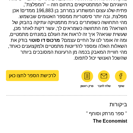
הישגיהם של המתמטיקאים בתחום הזה – "המפלצת",
פתית-שלג עצום המשתרע במרחב בן 196,883 ממדים! אכן
מפלצת, ובה יותר סימטריות ממספר האטומים שבשמש.
מהי התחושה כשפותרים בעית מתמטיקה עתיקה בהבזק של
השראה? מה התחושה כשמראים לך, עשר דקות לאחר מכן,
שעשית שגיאה? איך זה לראות את העולם במונחים מתמטיים,
ומה זה אומר לנו על החיים עצמם?
מרכוס דו סוטוי
בודק את
השאלות האלה ומספר להדיוטות מתמטיים ולמקצוענים כאחד,
מהי חוויית המאבק בכמה מן הרעיונות המסובכים ביותר
שהשכל האנושי יכול לתפוס.
לרכישת הספר לחצו כאן
ביקורות
" ספר מרתק וסוחף "
The Economist