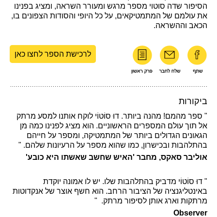
הסיפור שדה סוטוי מספר מרגש ומעורר השראה, ומציג בפנינו
את עולמם של המתמטיקאים, על כל היופי והסודות הצפונים בו,
הכאב וההשראה.
לרכישת הספר לחצו כאן
ביקורות
" ספר מהמם! מהנה ביותר. דוּ סוֹטוֹי לוקח אותנו למסע מרתק
אל תוך עולם המספרים הראשוניים. הוא מציג לפנינו כמה מן
הגאונים הגדולים ביותר של המתמטיקה, ומספר על חייהם
בהתלהבות ובכישרון, כמו שהוא מספר על הרעיונות שלהם. "
אוליבר סאקס, מחבר 'האיש שחשב שאשתו היא כובע'
" דוּ סוֹטוֹי מדביק בהתלהבות שלו. יש לו אמונה יוקדת
באינטליגנציה של הציבור הרחב. הוא חשף אוצר של אנקדוטות
מרתקות וארג אותן לסיפור מרתק. "
Observer