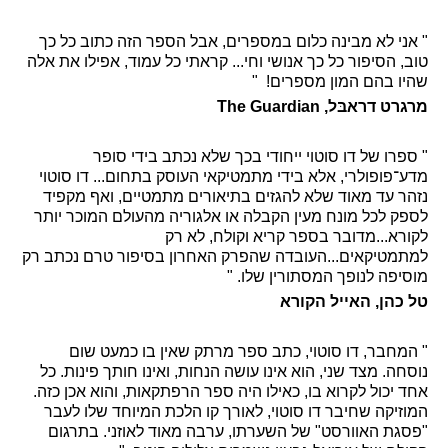
" אני לא מבינה כלום במספרים, אבל הספר הזה כתוב כל כך
טוב, הסיפור כל כך אנושי וחי... קראתי כל עמוד, אפילו את אלה
שהיו בהם המון מספרים! "
מרגרט דראבּל, The Guardian
" ספרו של דו סוטוי ייחודי בכך שלא נכתב בידי סופר
מדע־פופולרי, אלא בידי מתמטיקאי העוסק בתחום... דו סוטוי
נזהר עד מאוד שלא להגזים בתיאורים מתמטיים, ואף מקפיד
לספק לכל מונח מעין הקבלה או אלגוריה מהעולם המוכר יותר
לקורא...מדובר בספר קריא וקולח, לא רק
למתמטיקאים...העובדה שהפרק האחרון בסיפור טרם נכתב רק
מוסיפה לנופך המסתורין שלו. "
טל כהן, האייל הקורא
" המחבר, דו סוטוי, כתב ספר מרתק שאין בו כמעט שום
נוסחה. מצד שני, הוא אינו עושה הנחות, ואינו חותך פינות. כל
אחד יכול לקרוא בו, כאילו היה ספר הרפתקאות, והוא אכן כזה.
המוזיקה שחיבר דו סוטוי, לאורך קו הלכת המיוחד שלו לעבר
"פסגת האוורסט" של השערתו, ערבה מאוד לאוזני. בתרגום