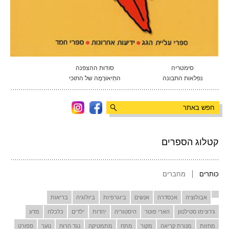
סימטריה
סודות ההצפנה
נפלאות התבונה
התֵיאוֹרֶמָה של התוכי
קטלוג הספרים
כותרים
מחברים
אבולוציה
אכסדרה
אנשים
ביוגרפיות
ביולוגיה
בריאות
ג'רונימו סטילטון
הארי פוטר
היסטוריה
יהדות
ילדים
כלכלה
מדע
מחזות
מנורת קריאה
מקור
מתח
מתמטיקה
נגד הרוח
נוער
ספורט