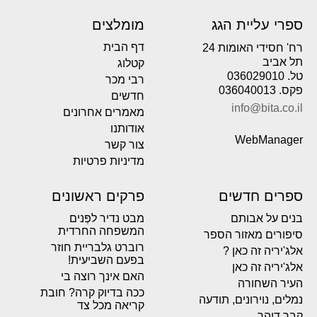
ספרי עליית הגג
מומלצים
דף הבית
רח' חסידי האומות 24
תל אביב
קטלוג
טל. 036029010
רבי מכר
פקס. 036040013
חדשים
info@bita.co.il
מאמרים אחרונים
אודותנו
WebManager
צור קשר
מדיניות פרטיות
ספרים חדשים
פרקים ראשונים
בנים על אבותם
מבט נדיר לפְּנים
המשפחה החרדית
סיפורים מאזור הספר
רוברט גלבריית חוזר
אלג'יריה זה כאן ?
בפעם השביעית!
אלג'יריה זה כאן
האם אינך רוצה בי
העיר השחורה
ככה בדיוק קרה? חובת
נמלים, נוירונים, תודעה
קריאה מכל צד
קבר דוהר