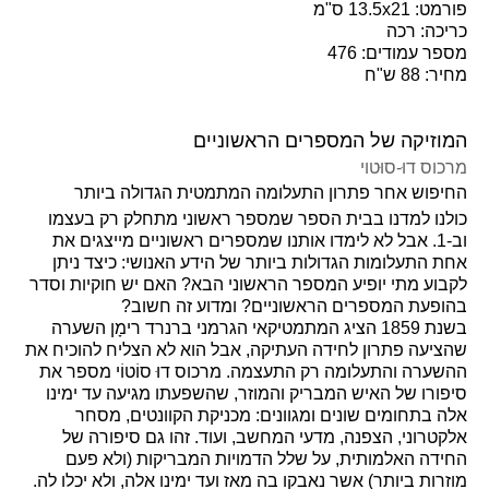
פורמט: 13.5x21 ס"מ
כריכה: רכה
מספר עמודים: 476
מחיר: 88 ש"ח
המוזיקה של המספרים הראשוניים
מרכוס דוּ-סוּטוי
החיפוש אחר פתרון התעלומה המתמטית הגדולה ביותר
כולנו למדנו בבית הספר שמספר ראשוני מתחלק רק בעצמו
וב-1. אבל לא לימדו אותנו שמספרים ראשוניים מייצגים את
אחת התעלומות הגדולות ביותר של הידע האנושי: כיצד ניתן
לקבוע מתי יופיע המספר הראשוני הבא? האם יש חוקיות וסדר
בהופעת המספרים הראשוניים? ומדוע זה חשוב?
בשנת 1859 הציג המתמטיקאי הגרמני ברנרד רימָן השערה
שהציעה פתרון לחידה העתיקה, אבל הוא לא הצליח להוכיח את
ההשערה והתעלומה רק התעצמה. מרכוס דוּ סוֹטוֹי מספר את
סיפורו של האיש המבריק והמוזר, שהשפעתו מגיעה עד ימינו
אלה בתחומים שונים ומגוונים: מכניקת הקוונטים, מסחר
אלקטרוני, הצפנה, מדעי המחשב, ועוד. זהו גם סיפורה של
החידה האלמותית, על שלל הדמויות המבריקות (ולא פעם
מוזרות ביותר) אשר נאבקו בה מאז ועד ימינו אלה, ולא יכלו לה.