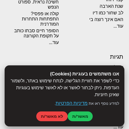
חשיכה נראית. ספורט
שנת הארבה
הנפש
לב שחור כמו דיו
קולה או פפסי?
התפתחות התחרות
האם אינך רוצה בי
המודרנית
עוד...
הסופר חיים סבתו כותב
על תקופת הקורונה
עוד...
תגיות
אבולוציה
אכסדרה
אנו משתמשים בעוגיות (Cookies)
אנשים
כדי לשפר את חוויית הגלישה, לנתח שימוש באתר, ולשמור
ביוגרפיות
העדפות. ניתן לבחור לאשר או לא לאשר שימוש בעוגיות
ביולוגיה
שאינן חיוניות.
בריאות
מדיניות הפרטיות
למידע נוסף ראו את
.
ג'רונימו סטילטון
הארי פוטר
מאשר/ת
לא מאשר/ת
היסטוריה
עוד...