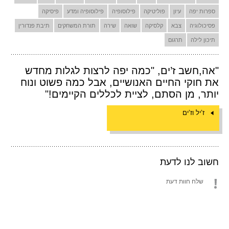
ספרות יפה
עיון
פוליטיקה
פילוסופיה
פילוסופיה ומדע
פיסיקה
פסיכולוגיה
צבא
קלסיקה
שואה
שירה
תורת המשחקים
תיבת פנדורין
תיכון לילה
תרגום
"אה,חשב ז’ים, "כמה יפה לרצות לגלות מחדש
את חוקי החיים האנושיים, אבל כמה פשוט ונוח
יותר, מן הסתם, לציית לכללים הקיימים!"
ז’יל וז’ים
חשוב לנו לדעת
שלח חוות דעת