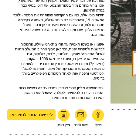
מפתיעה של צעיר עשיר ומוצלח. אקונין רומז שהדמיון מקרי;
אכן, צירוף מקרים מוזר בספר המצטט את דוטויבסקי כבר
בפרק הראשון.
חידות מעין אלה, כמו גם ההקדשה שפותחת את הספר - "לזכר
המאה ה-19, שהספרות בה היתה גדולה, האמונה בקידמה -
חסרת גבולות, והפשעים בוצעו ופוענחו בחן ובטוב-טעם" -
מרמזות על כך שהרומן הבלשי הזה הוא גם משחק ספרותי
מתוחכם.
אקונין (או בשמו האמיתי גריגורי צ’חארטישווילי), פרופסור
לבלשנות ולספרות יפנית, יצר כאן מבוך מרהיב המשלב מחוות
לגדולי התקופה: פושקין, טולסטוי, צ’כוב, בולגקוב, וגם
שקספיר, אדגר אלן פו, ועוד רבים. מאז 1998 ב.אקונין
(באקונין?) וגיבורו אראסט פנדורין הם כוכבים בינלאומיים.
כתיבתו המסוגננת והמבריקה של אקונין הושוותה לגוגול
ולטולסטוי והפכה אותו לאחד הסופרים הפופולריים ביותר
ברוסיה.
יותר מעשרה מיליון ספרי פנדורין נמכרו עד כה בשפות רבות
והסידרה עובדה לטלוויזיה ולקולנוע.
עזאזל
הוא הראשון
בסידרה הספרותית המיוחדת הזאת.
לרכישת הספר לחצו כאן