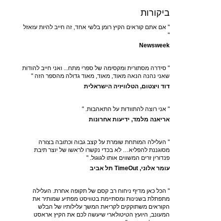
ביקורות
" אם אתם קוראים הקיץ רומן בלשי אחד, זה חייב להיות עזאזל
"
Newsweek
" סידרה מסתורית ומקסימה של ספרי מתח... ואני חייב להודות
שאני נהנה הנאה מאוד, מאוד, מאוד גדולה מהספר הזה "
דוד ויצטום, הטלוויזיה הישראלית
" אני רוצה להתוודות על התאהבות. "
אריאנה מלמד, ידיעות אחרונות
" העלילה המותחת שומרת על קצב גבוה וכתובה בצורה
מסוגננת להפליא… לא בכדי נקשרו לראשו של יוצר תיבת
פנדורין זרים המשווים אותו לגוגול. "
עומר אלוני, TimeOut תל אביב
" הכל כאן מדיף ניחוח רב קסם של תקופה אחרת. העלילה
מתפתלת בשנינות ומסתיימת בטוויסט מפתיע שמותיר את
הקוראים משתוקקים לקריאת המשך עלילותיו של הבלש
המעונב, היועץ הטיטולארי שיעשה לכם את הקיץ אראסט