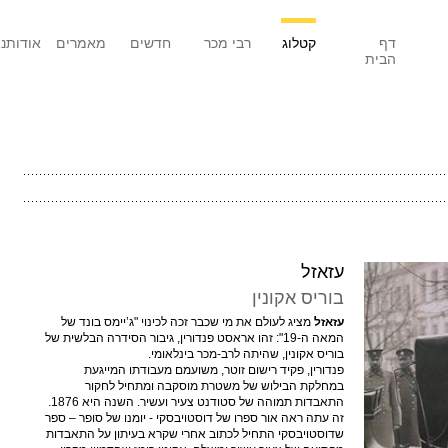
דף
קטלוג
רבי מכר
חדשים
מאמרים
אודותנו
הבית
עזאזל
בוריס אקונין
עזאזל
מציג לעולם את מי שכבר זכה לכינוי "ג’יימס בונד של
המאה ה-19": זהו אראסט פנדורין, גיבור הסידרה הבלשית של
בוריס אקונין, שהיתה לרב-מכר בינלאומי.
פנדורין, פקיד רישום זוטר, משועמם מעבודתו המייגעת
במחלקת הבילוש של משטרת מוסקבה ומתחיל לחקור
התאבדות תמוהה של סטודנט צעיר ועשיר. השנה היא 1876.
זה עתה ראה אור ספרו של דוסטויבסקי - יומנו של סופר – ספר
שדוסטויבסקי התחיל לכתוב אחרי שקרא בעיתון על התאבדות