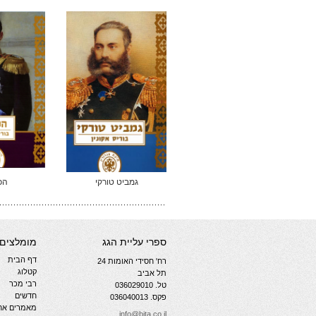
גמביט טורקי
הכ
ספרי עליית הגג
מומלצים
דף הבית
רח' חסידי האומות 24
קטלוג
תל אביב
רבי מכר
טל. 036029010
חדשים
פקס. 036040013
מאמרים אחר
info@bita.co.il