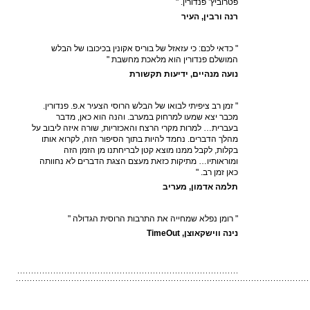
פטרוביץ’ פנדורין. "
רנה ורבין, העיר
" כדאי לכם: כי עזאזל של בוריס אקונין בכיכובו של הבלש
המושלם פנדורין הוא מלאכת מחשבת "
נועה מנהיים, ידיעות תקשורת
" זמן רב ציפיתי לבואו של הבלש הרוסי הצעיר א.פ. פנדורין.
מכבר יצא שמעו למרחוק במערב. והנה הוא כאן, מדבר
בעברית… למרות מקרי הרצח והאכזריות, שורה איזה ליבוב על
מהלך הדברים. נחמד להיות בתוך הסיפור הזה, לקרוא אותו
בקלות, לקבל ממנו מוצא קטן לבריחתנו מן הזמן הזה
ומוראותיו… מתיקות כזאת מעצם הצגת הדברים לא נחוותה
כאן זמן רב. "
תלמה אדמון, מעריב
" רומן נפלא שמחייה את התרבות הרוסית הגדולה "
נינה ווישקאוצן, TimeOut