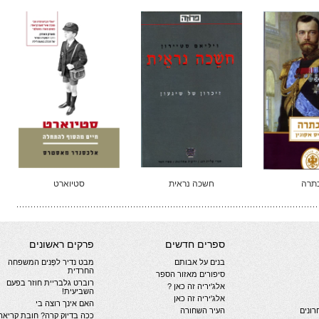
תרה
חשכה נראית
סטיוארט
ספרים חדשים
פרקים ראשונים
בנים על אבותם
מבט נדיר לפְּנים המשפחה
החרדית
סיפורים מאזור הספר
רוברט גלבריית חוזר בפעם
אלג'יריה זה כאן ?
השביעית!
אלג'יריה זה כאן
האם אינך רוצה בי
ונים
העיר השחורה
ככה בדיוק קרה? חובת קריאה