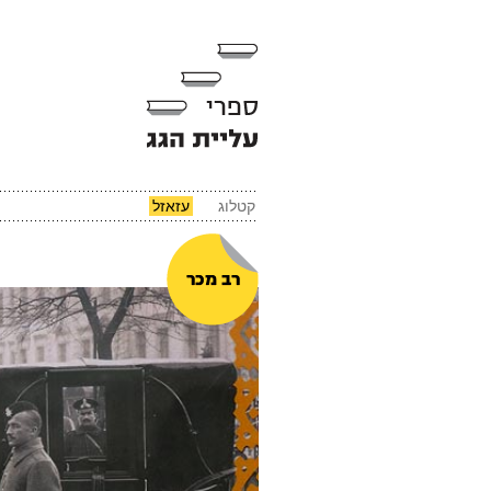
קטלוג
עזאזל