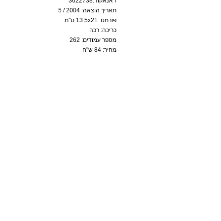
דאנאקוד:3622738
תאריך הוצאה: 2004 / 5
פורמט: 13.5x21 ס"מ
כריכה: רכה
מספר עמודים: 262
מחיר: 84 ש"ח