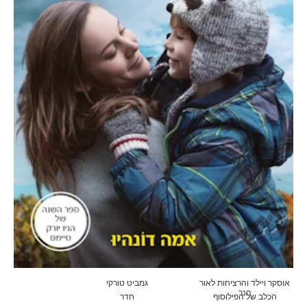
אוסקר ויילד והרציחות לאור
גמביט טורקי
הנר
הכלב של הפילוסוף
חדר