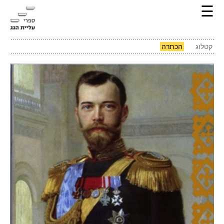
☰
קטלוג
הכתרה