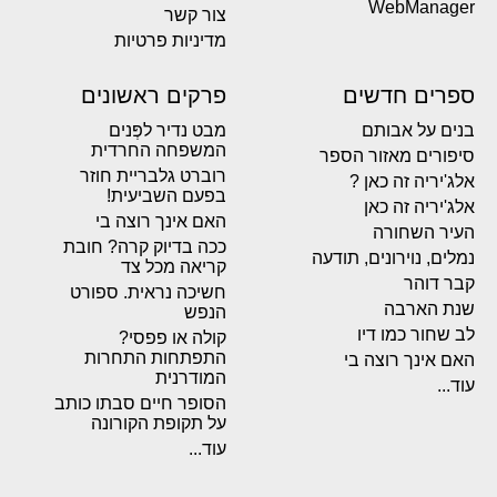
WebManager
צור קשר
מדיניות פרטיות
ספרים חדשים
פרקים ראשונים
בנים על אבותם
מבט נדיר לפְּנים
המשפחה החרדית
סיפורים מאזור הספר
רוברט גלבריית חוזר
אלג'יריה זה כאן ?
בפעם השביעית!
אלג'יריה זה כאן
האם אינך רוצה בי
העיר השחורה
ככה בדיוק קרה? חובת
נמלים, נוירונים, תודעה
קריאה מכל צד
קבר דוהר
חשיכה נראית. ספורט
שנת הארבה
הנפש
לב שחור כמו דיו
קולה או פפסי?
התפתחות התחרות
האם אינך רוצה בי
המודרנית
עוד...
הסופר חיים סבתו כותב
על תקופת הקורונה
עוד...