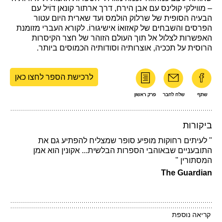
– מווילקי קולינס עם אבן הירח, דרך ארתור קונאן דוֹיל עם
הבעיה הסופית של שרלוק הולמס ועד שארית היום עטור
הפרסים והשבחים של קאזוּאוֹ אישיגוּרוֹ. לקורא העברי מזומנת
האפשרות לצלול אל תוך העולם הזוהר של חצר הקיסרות
הרוסית על תככיה, אוצרותיה וסודותיה הכמוסים ביותר.
לרכישת הספר לחצו כאן
ביקורות
" לעיתים רחוקות מופיע סופר שמצליח להפתיע גם את
התובעניים שבאוהבי הספרות הבלשית... אקונין הוא אמן
המסתורין "
The Guardian
קריאה נוספת