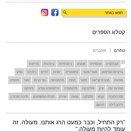
קטלוג הספרים
כותרים
מחברים
אבולוציה
אכסדרה
אנשים
ביוגרפיות
ביולוגיה
בריאות
ג'רונימו סטילטון
הארי פוטר
היסטוריה
יהדות
ילדים
כלכלה
מדע
מחזות
מנורת קריאה
מקור
מתח
מתמטיקה
נגד הרוח
נוער
ספורט
ספרות יפה
עיון
פוליטיקה
פילוסופיה
פילוסופיה ומדע
פיסיקה
פסיכולוגיה
צבא
קלסיקה
שואה
שירה
תורת המשחקים
תיבת פנדורין
תיכון לילה
תרגום
"רק התחיל, וכבר כמעט הרג אותנו. מעולה. זה
עומד להיות מעולה."