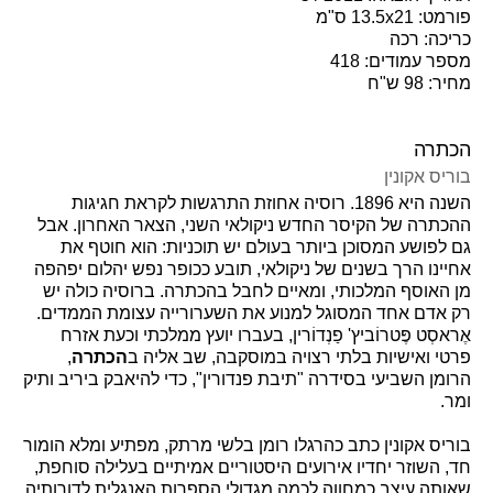
פורמט: 13.5x21 ס"מ
כריכה: רכה
מספר עמודים: 418
מחיר: 98 ש"ח
הכתרה
בוריס אקונין
השנה היא 1896. רוסיה אחוזת התרגשות לקראת חגיגות
ההכתרה של הקיסר החדש ניקולאי השני, הצאר האחרון. אבל
גם לפושע המסוכן ביותר בעולם יש תוכניות: הוא חוטף את
אחיינו הרך בשנים של ניקולאי, תובע ככופר נפש יהלום יפהפה
מן האוסף המלכותי, ומאיים לחבל בהכתרה. ברוסיה כולה יש
רק אדם אחד המסוגל למנוע את השערורייה עצומת הממדים.
אֶראסְט פֶּטרוֹביץ' פַנְדוֹרין, בעברו יועץ ממלכתי וכעת אזרח
פרטי ואישיות בלתי רצויה במוסקבה, שב אליה ב
הכתרה
,
הרומן השביעי בסידרה "תיבת פנדורין", כדי להיאבק ביריב ותיק
ומר.
בוריס אקונין כתב כהרגלו רומן בלשי מרתק, מפתיע ומלא הומור
חד, השוזר יחדיו אירועים היסטוריים אמיתיים בעלילה סוחפת,
שאותה עיצב כמחווה לכמה מגדולי הספרות האנגלית לדורותיה