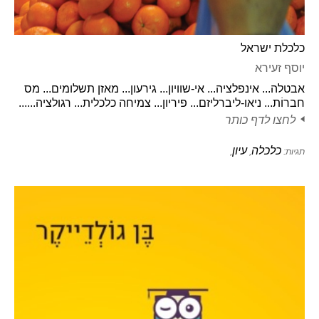
כלכלת ישראל
יוסף זעירא
אבטלה... אינפלציה... אי-שוויון... גירעון... מאזן תשלומים... מס
חברוֹת... ניאו-ליברליזם... פיריון... צמיחה כלכלית... רגולציה......
לחצו לדף כותר
כלכלה
עיון
תגיות:
,
,