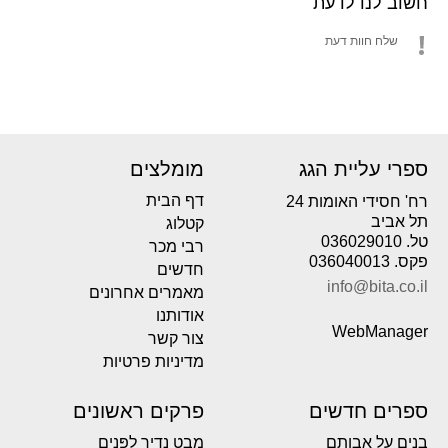
חשוב לנו לדעת
שלח חוות דעת
ספרי עליית הגג
מומלצים
דף הבית
רח' חסידי האומות 24
תל אביב
קטלוג
טל. 036029010
רבי מכר
פקס. 036040013
חדשים
info@bita.co.il
מאמרים אחרונים
אודותנו
WebManager
צור קשר
מדיניות פרטיות
ספרים חדשים
פרקים ראשונים
בנים על אבותם
מבט נדיר לפְּנים