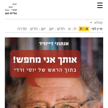
☰
קטלוג
מיין לפי:
א - ת
ת - א
חדש - ישן
ישן - חדש
סדרה