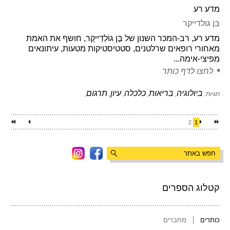
מדע רע
בן גולדייקר
מדע רע, רב-המכר השנון של בֶּן גוֹלְדֵייקֶר, חושף את האמת
מאחורי רופאים שרלטנים, סטטיסטיקות מטעות, עיתונאים
מפיצי-אימה...
לחצו לדף כותר
ביולוגיה
בריאות
כלכלה
עיון
תרגום
תגיות:
,
,
,
,
,
2
1
קטלוג הספרים
כותרים
מחברים