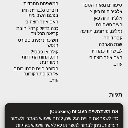
המשפחה החרדית
סיפורים מאזור הספר
רוברט גלבריית חוזר
אלג'יריה זה כאן ?
בפעם השביעית!
אלג'יריה זה כאן
האם אינך רוצה בי
העיר השחורה
ככה בדיוק קרה? חובת
נמלים, נוירונים, תודעה
קריאה מכל צד
קבר דוהר
חשיכה נראית. ספורט
שנת הארבה
הנפש
לב שחור כמו דיו
קולה או פפסי?
התפתחות התחרות
האם אינך רוצה בי
המודרנית
עוד...
הסופר חיים סבתו כותב
על תקופת הקורונה
עוד...
תגיות
אבולוציה
אכסדרה
אנו משתמשים בעוגיות (Cookies)
אנשים
כדי לשפר את חוויית הגלישה, לנתח שימוש באתר, ולשמור
ביוגרפיות
העדפות. ניתן לבחור לאשר או לא לאשר שימוש בעוגיות