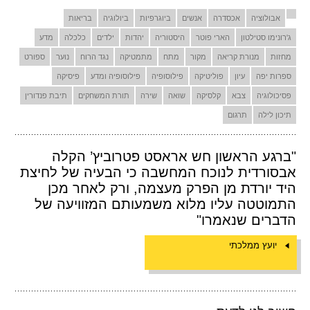
אבולוציה
אכסדרה
אנשים
ביוגרפיות
ביולוגיה
בריאות
ג'רונימו סטילטון
הארי פוטר
היסטוריה
יהדות
ילדים
כלכלה
מדע
מחזות
מנורת קריאה
מקור
מתח
מתמטיקה
נגד הרוח
נוער
ספורט
ספרות יפה
עיון
פוליטיקה
פילוסופיה
פילוסופיה ומדע
פיסיקה
פסיכולוגיה
צבא
קלסיקה
שואה
שירה
תורת המשחקים
תיבת פנדורין
תיכון לילה
תרגום
"ברגע הראשון חש אראסט פטרוביץ’ הקלה
אבסורדית לנוכח המחשבה כי הבעיה של לחיצת
היד יורדת מן הפרק מעצמה, ורק לאחר מכן
התמוטטה עליו מלוא משמעותם המזוויעה של
הדברים שנאמרו"
יועץ ממלכתי