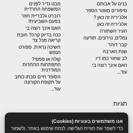
בנים על אבותם
מבט נדיר לפְּנים
המשפחה החרדית
סיפורים מאזור הספר
רוברט גלבריית חוזר
אלג'יריה זה כאן ?
בפעם השביעית!
אלג'יריה זה כאן
האם אינך רוצה בי
העיר השחורה
ככה בדיוק קרה? חובת
נמלים, נוירונים, תודעה
קריאה מכל צד
קבר דוהר
חשיכה נראית. ספורט
שנת הארבה
הנפש
לב שחור כמו דיו
קולה או פפסי?
התפתחות התחרות
האם אינך רוצה בי
המודרנית
עוד...
הסופר חיים סבתו כותב
על תקופת הקורונה
עוד...
תגיות
אבולוציה
אנו משתמשים בעוגיות (Cookies)
אכסדרה
אנשים
כדי לשפר את חוויית הגלישה, לנתח שימוש באתר, ולשמור