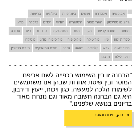
אבולוציה
אכסדרה
אנשים
ביוגרפיות
ביולוגיה
בריאות
ג'רונימו סטילטון
הארי פוטר
היסטוריה
יהדות
ילדים
כלכלה
מדע
מחזות
מנורת קריאה
מקור
מתח
מתמטיקה
נגד הרוח
נוער
ספורט
ספרות יפה
עיון
פוליטיקה
פילוסופיה
פילוסופיה ומדע
פיסיקה
פסיכולוגיה
צבא
קלסיקה
שואה
שירה
תורת המשחקים
תיבת פנדורין
תיכון לילה
תרגום
"הבחנה זו בין השימוש בכפייה לשם אכיפת
המוסר ובין שיטת אחרות שבהן אנו משתמשים
לשימורו הלכה למעשה, כגון ויכוח, ייעוץ ודירבון,
היא גם הבחנה חשובה מאוד וגם נזנחת מאוד
בדיונים בנושא שלפנינו."
חוק, חירות ומוסר