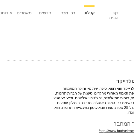
דף
קטלוג
רבי מכר
חדשים
מאמרים
אודותנו
הבית
ולדייקר
ֹלְדֵייקֶר
הוא רופא, סופר, עיתונאי וחוקר המתמחה
ת האמת מאחורי מחקרים וטענות של חברות תרופות,
ים, דוחות ממשלתיים, יחצ"נים ושרלטנים.
מדע רע
הגיע
רשימת רבי-המכר באנגליה, מכר כחצי מיליון עותקים
ותורגם ל-25 שפות. ספרו הבא עוסק בתעשיית התרופות. הוא
נדון.
 המחבר
http://www.badscience