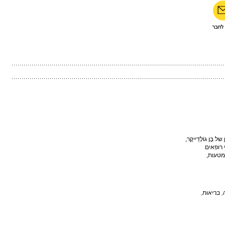
ֶּן גוֹלְדֵייקֶר,
רופאים
מטעות,
,
בריאות
,