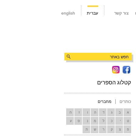
צור קשר
עברית
english
קטלוג הספרים
כותרים
מחברים
א
ב
ג
ד
ה
ו
ז
ח
ט
י
כ
ל
מ
נ
ס
ע
פ
צ
ק
ר
ש
ת