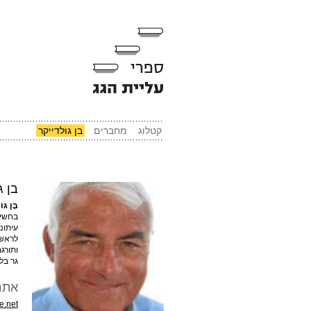
קטלוג
מחברים
בן גולדייקר
בן ג
בֶּן גו
בחשיפ
עיתונ
לראש 
גר בלו
אתר
.net/