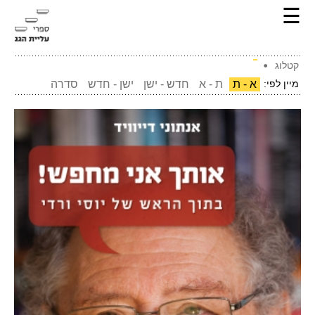
☰
קטלוג
מיין לפי:
א - ת
ת - א
חדש - ישן
ישן - חדש
סדרה