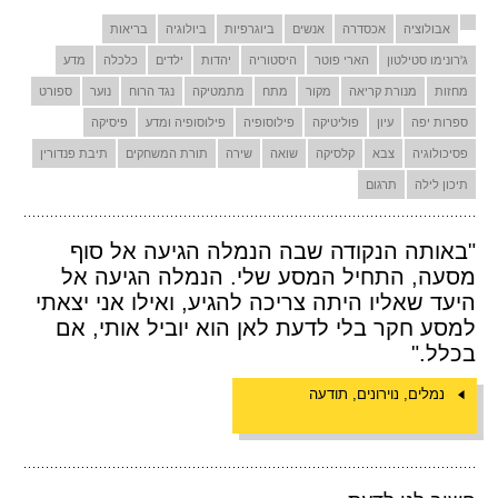
אבולוציה
אכסדרה
אנשים
ביוגרפיות
ביולוגיה
בריאות
ג'רונימו סטילטון
הארי פוטר
היסטוריה
יהדות
ילדים
כלכלה
מדע
מחזות
מנורת קריאה
מקור
מתח
מתמטיקה
נגד הרוח
נוער
ספורט
ספרות יפה
עיון
פוליטיקה
פילוסופיה
פילוסופיה ומדע
פיסיקה
פסיכולוגיה
צבא
קלסיקה
שואה
שירה
תורת המשחקים
תיבת פנדורין
תיכון לילה
תרגום
"באותה הנקודה שבה הנמלה הגיעה אל סוף
מסעה, התחיל המסע שלי. הנמלה הגיעה אל
היעד שאליו היתה צריכה להגיע, ואילו אני יצאתי
למסע חקר בלי לדעת לאן הוא יוביל אותי, אם
בכלל."
נמלים, נוירונים, תודעה