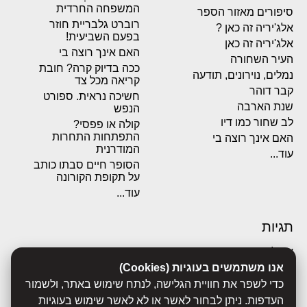
המשפחה החרדית
סיפורים מאזור הספר
רוברט גלבריית חוזר
אלג'יריה זה כאן ?
בפעם השביעית!
אלג'יריה זה כאן
האם אינך רוצה בי
העיר השחורה
ככה בדיוק קרה? חובת
נמלים, נוירונים, תודעה
קריאה מכל צד
קבר דוהר
חשיכה נראית. ספורט
שנת הארבה
הנפש
לב שחור כמו דיו
קולה או פפסי?
התפתחות התחרות
האם אינך רוצה בי
המודרנית
עוד...
הסופר חיים סבתו כותב
על תקופת הקורונה
עוד...
תגיות
אבולוציה
אכסדרה
אנו משתמשים בעוגיות (Cookies)
אנשים
כדי לשפר את חוויית הגלישה, לנתח שימוש באתר, ולשמור
ביוגרפיות
העדפות. ניתן לבחור לאשר או לא לאשר שימוש בעוגיות