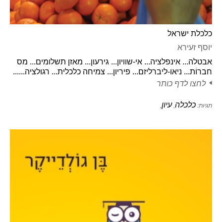
כלכלת ישראל
יוסף זעירא
אבטלה... אינפלציה... אי-שוויון... גירעון... מאזן תשלומים... מס
חברוֹת... ניאו-ליברליזם... פיריון... צמיחה כלכלית... רגולציה......
לחצו לדף כותר
כלכלה
עיון
תגיות:
,
,