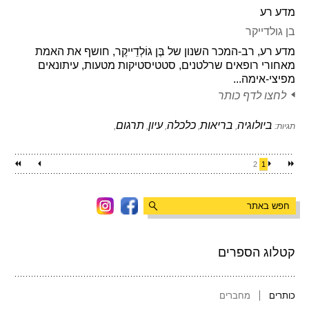
מדע רע
בן גולדייקר
מדע רע, רב-המכר השנון של בֶּן גוֹלְדֵייקֶר, חושף את האמת
מאחורי רופאים שרלטנים, סטטיסטיקות מטעות, עיתונאים
מפיצי-אימה...
לחצו לדף כותר
ביולוגיה
בריאות
כלכלה
עיון
תרגום
תגיות:
,
,
,
,
,
2
1
קטלוג הספרים
כותרים
מחברים