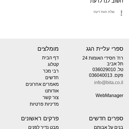
חשוב לנו לדעת
שלח חוות דעת
ספרי עליית הגג
מומלצים
דף הבית
רח' חסידי האומות 24
תל אביב
קטלוג
טל. 036029010
רבי מכר
פקס. 036040013
חדשים
info@bita.co.il
מאמרים אחרונים
אודותנו
WebManager
צור קשר
מדיניות פרטיות
ספרים חדשים
פרקים ראשונים
בנים על אבותם
מבט נדיר לפְּנים