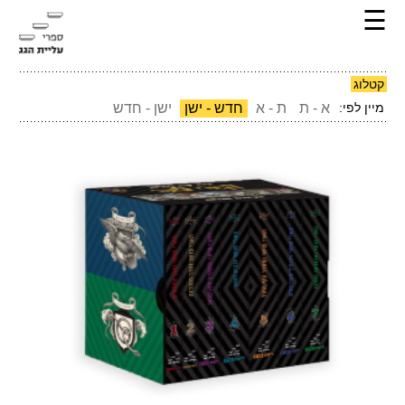
☰
קטלוג
מיין לפי:
א - ת
ת - א
חדש - ישן
ישן - חדש