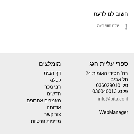
חשוב לנו לדעת
שלח חוות דעת
ספרי עליית הגג
מומלצים
דף הבית
רח' חסידי האומות 24
תל אביב
קטלוג
טל. 036029010
רבי מכר
פקס. 036040013
חדשים
info@bita.co.il
מאמרים אחרונים
אודותנו
WebManager
צור קשר
מדיניות פרטיות