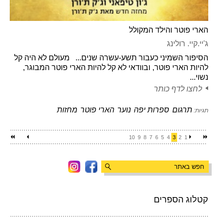
הארי פוטר והילד המקולל
ג'יי.קיי. רולינג
הסיפור השמיני כעבור תשע-עשרה שנים... מעולם לא היה קל
להיות הארי פוטר, ובוודאי לא קל להיות הארי פוטר המבוגר,
נשוי...
לחצו לדף כותר
תרגום
ספרות יפה
נוער
הארי פוטר
מחזות
תגיות:
10
9
8
7
6
5
4
3
2
1
קטלוג הספרים