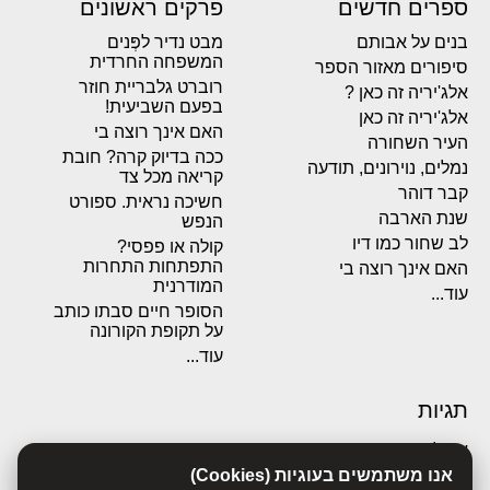
ספרים חדשים
פרקים ראשונים
בנים על אבותם
מבט נדיר לפְּנים
המשפחה החרדית
סיפורים מאזור הספר
רוברט גלבריית חוזר
אלג'יריה זה כאן ?
בפעם השביעית!
אלג'יריה זה כאן
האם אינך רוצה בי
העיר השחורה
ככה בדיוק קרה? חובת
נמלים, נוירונים, תודעה
קריאה מכל צד
קבר דוהר
חשיכה נראית. ספורט
שנת הארבה
הנפש
לב שחור כמו דיו
קולה או פפסי?
התפתחות התחרות
האם אינך רוצה בי
המודרנית
עוד...
הסופר חיים סבתו כותב
על תקופת הקורונה
עוד...
תגיות
אבולוציה
אכסדרה
אנו משתמשים בעוגיות (Cookies)