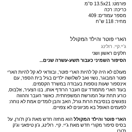
פורמט: 13.5x21 ס"מ
כריכה: רכה
מספר עמודים: 409
מחיר: 118 ש"ח
הארי פוטר והילד המקולל
ג'יי.קיי. רולינג
חלקים ראשון ושני
הסיפור השמיני כעבור תשע-עשרה שנים...
מעולם לא היה קל להיות הארי פוטר, ובוודאי לא קל להיות הארי
פוטר המבוגר, נשוי ואב לשלושה ילדים בגיל בית הספר, עם
אינספור שעות נוספות בעבודה במשרד הקסמים.
בעוד הארי מתמודד עם העבר הרודף אותו, בנו הצעיר, אַלְבּוּס,
כורע תחת עול המורשת המשפחתית. כאשר העבר וההווה
נפגשים בנסיבות הרות גורל, האב והבן לומדים אמת לא נוחה:
לפעמים האופל בא מכיוונים לא צפויים.
הארי פוטר והילד המקולל
הוא מחזה חדש מאת ג'ק ת'ורן, על
בסיס סיפור מקורי חדש מאת ג'יי. קיי. רולינג, ג'ון טיפאני וג'ק
ת'ורן.