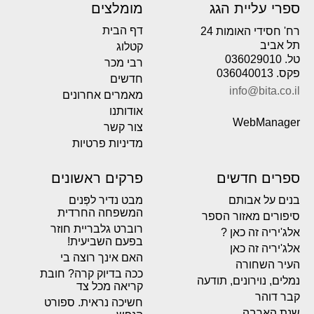
ספרי עליית הגג
מומלצים
דף הבית
רח' חסידי האומות 24
תל אביב
קטלוג
טל. 036029010
רבי מכר
פקס. 036040013
חדשים
info@bita.co.il
מאמרים אחרונים
אודותנו
WebManager
צור קשר
מדיניות פרטיות
ספרים חדשים
פרקים ראשונים
בנים על אבותם
מבט נדיר לפְּנים
המשפחה החרדית
סיפורים מאזור הספר
רוברט גלבריית חוזר
אלג'יריה זה כאן ?
בפעם השביעית!
אלג'יריה זה כאן
האם אינך רוצה בי
העיר השחורה
ככה בדיוק קרה? חובת
נמלים, נוירונים, תודעה
קריאה מכל צד
קבר דוהר
חשיכה נראית. ספורט
שנת הארבה