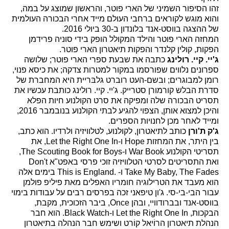
זהו הסיפור השמיני של הארי פוטר, והראשון שמוצג על במה,
והוא מוגש לקוראים ברחבי העולם מייד אחרי הבכורה העולמית
של ההצגה בווסט-אנד בלונדון ב-30 ביולי 2016.
המחזה הארי פוטר והילד המקולל הופק בידי סוניה פרידמן
הפקות, קולין קלנדר והפקות תיאטרון הארי פוטר.
ג'יי. קיי. רולינג
כתבה את שבעת ספרי הארי פוטר; שלושה
ספרונים נלווים שפורסמו במקור למטרות צדקה; את כיסא פנוי,
רומן למבוגרים; ובשם-העט רוברט גלבּריית היא המחברת של
סדרת הבלש קורמורן סטרייק. ג'יי. קיי. רולינג כותבת עכשיו את
תסריט הבכורה שלה ומפיקה את סרט הקולנוע חיות הפלא
והיכן למצוא אותן, הצפוי להגיע לבתי הקולנוע בנובמבר 2016,
ומייד לאחר מכן לחנויות הספרים.
ג'ק ת'ורן
כותב לתיאטרון, לקולנוע, לטלוויזיה ולרדיו. הוא כתב,
בין היתר, את המחזות Hope ו-Let the Right One In, את
תסריטי הקולנוע War Book ו-The Scouting Book for Boys,
ואת התסריטים לסרטי הטלוויזיה זוכי פרסי באפט"א Don't
Take My Baby, The Fades ו- .This is England בימים אלה
הוא מעבד את הטרילוגיה חומריו האפלים מאת פיליפ פולמן
עבור הבי-בי-סי. ג'ון טיפאני זכה בפרסים רבים על עבודות בימוי
בווסט-אנד ובברודוויי, ובהן Once, ביבר הזכוכית, מקבת,
הבקכות, Let the Right One In ו-Black Watch. הוא חבר
הנהלת תיאטרון הרוֹיאל קוֹרט ושימש חבר הנהלה בתיאטרון