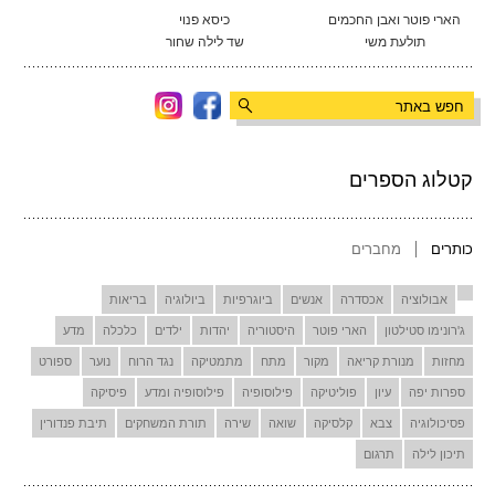
הארי פוטר ואבן החכמים
כיסא פנוי
תולעת משי
שד לילה שחור
קטלוג הספרים
כותרים
מחברים
אבולוציה
אכסדרה
אנשים
ביוגרפיות
ביולוגיה
בריאות
ג'רונימו סטילטון
הארי פוטר
היסטוריה
יהדות
ילדים
כלכלה
מדע
מחזות
מנורת קריאה
מקור
מתח
מתמטיקה
נגד הרוח
נוער
ספורט
ספרות יפה
עיון
פוליטיקה
פילוסופיה
פילוסופיה ומדע
פיסיקה
פסיכולוגיה
צבא
קלסיקה
שואה
שירה
תורת המשחקים
תיבת פנדורין
תיכון לילה
תרגום