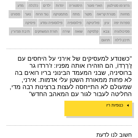
ג'רונימו סטילטון
הארי פוטר
היסטוריה
יהדות
ילדים
כלכלה
מדע
מחזות
מנורת קריאה
מקור
מתח
מתמטיקה
נגד הרוח
נוער
ספורט
ספרות יפה
עיון
פוליטיקה
פילוסופיה
פילוסופיה ומדע
פיסיקה
פסיכולוגיה
צבא
קלסיקה
שואה
שירה
תורת המשחקים
תיבת פנדורין
תיכון לילה
תרגום
"כשנודע למעסיקים של אירני על היחסים עם
זֶ'רַרְדוֹ, הם הזהירו אותה מפניו: ז'ררדו גר
ברוסיניה, שבני המעמד הבינוני בריו רואים בה
לא פחות ממאורת השטן עלי אדמות. אירני,
שמעולם לא התייחסה לעצות ברצינות רבה מדי,
החליטה לעבור לגור עם המאהב החדש"
כנופיות ריו
חשוב לנו לדעת