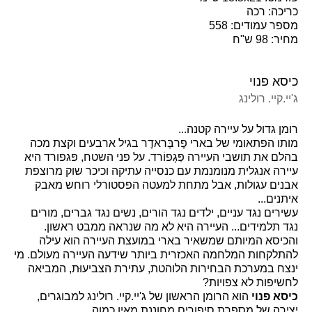
כריכה: רכה
מספר עמודים: 558
מחיר: 98 ש"ח
כיסא פנוי
ג'יי.קיי. רולינג
רומן גדול על עיירה קטנה...
מותו הפתאומי של בארי פֶרבְּראדֶר בגיל ארבעים וקצת מכה
בהלם את תושבי העיירה פַּגְפוֹרד. על פני השטח, פּגפורד היא
עיירה אנגלית מנומנמת עם כנסייה עתיקה וכיכר שוק מרוצפת
אבנים עגולות, אבל מתחת למעטה הפסטורלי רוחש מאבק
איתנים...
עשירים נגד עניים, ילדים נגד הורים, נשים נגד גברים, מורים
נגד תלמידים... העיירה היא לא מה שנראה ממבט ראשון.
והכיסא המיותם שמשאיר בארי במועצת העיירה הוא עילה
להתלקחות המלחמה האכזרית ביותר שידעה העיירה מעולם. מי
ינצח במערכת הבחירות הלוהטת, עתירת הצביעוּת, המביאה
לחשיפות לא צפויות?
כיסא פנוי
הוא הרומן הראשון של ג'יי.קיי. רולינג למבוגרים,
יצירה של מספרת סיפורים מחוננת מאין כמוה.