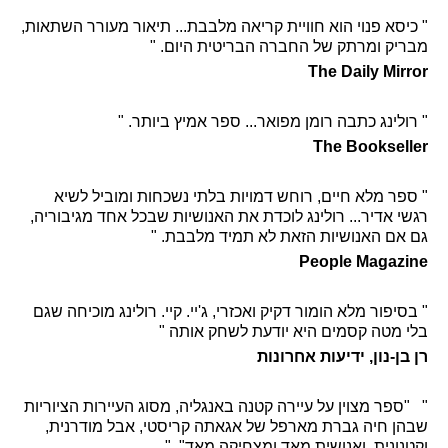
" כיסא פנוי הוא חוויית קריאה מלבבת... תיאור מעורר השתאות,
מבריק ומרתק של החברה הבריטית היום. "
The Daily Mirror
" רולינג כתבה רומן מפואר... ספר אמיץ ביותר. "
The Bookseller
" ספר מלא חיים, רוחש דמויות בלתי נשכחות ומוביל לשיא
רגשי אדיר... רולינג לוכדת את האנושיות שבכל אחד מגיבוריה,
גם אם האנושיות הזאת לא תמיד מלבבת. "
People Magazine
" בסיפור מלא הומור דקיק ואכזרי, ג'יי. קיי. רולינג מוכיחה שגם
בלי מטה קסמים היא יודעת לשחק אותה "
רן בן-נון, ידיעות אחרונות
" "ספר מצוין על עיירה קטנה באנגליה, מסוג העיירות הציוריות
שבהן חיה גברת מארפל של אגאתה קריסטי, אבל מודרנית,
וקטנונית, ואנושית מאד ומצחיקה מאד" "