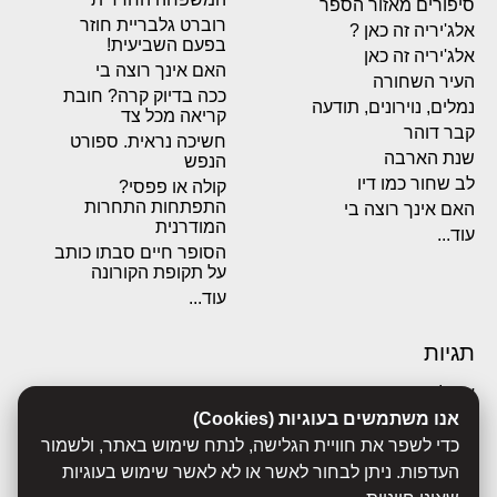
סיפורים מאזור הספר
רוברט גלבריית חוזר
אלג'יריה זה כאן ?
בפעם השביעית!
אלג'יריה זה כאן
האם אינך רוצה בי
העיר השחורה
ככה בדיוק קרה? חובת
נמלים, נוירונים, תודעה
קריאה מכל צד
קבר דוהר
חשיכה נראית. ספורט
שנת הארבה
הנפש
לב שחור כמו דיו
קולה או פפסי?
התפתחות התחרות
האם אינך רוצה בי
המודרנית
עוד...
הסופר חיים סבתו כותב
על תקופת הקורונה
עוד...
תגיות
אבולוציה
אכסדרה
אנו משתמשים בעוגיות (Cookies)
אנשים
כדי לשפר את חוויית הגלישה, לנתח שימוש באתר, ולשמור
ביוגרפיות
העדפות. ניתן לבחור לאשר או לא לאשר שימוש בעוגיות
ביולוגיה