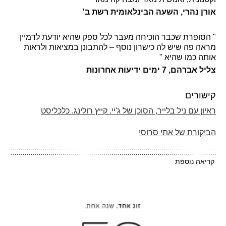
אורן נהרי, השעה הבינלאומית רשת ב'
" הסופרת שכבר הוכיחה מעבר לכל ספק שהיא יודעת לדמיין
מראה פה שיש לה כישרון נוסף – להתבונן במציאות ולראות
אותה כמו שהיא "
צליל אברהם, 7 ימים ידיעות אחרונות
קישורים
ראיון עם ניל בלייר, הסוכן של ג'יי. קייץ רולינג. כלכליסט
הביקורת של אתי סרוסי
קריאה נוספת