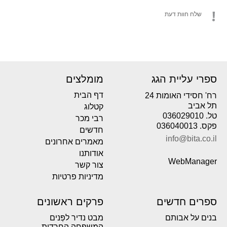
שלח חוות דעת
ספרי עליית הגג
מומלצים
דף הבית
רח' חסידי האומות 24
תל אביב
קטלוג
טל. 036029010
רבי מכר
פקס. 036040013
חדשים
info@bita.co.il
מאמרים אחרונים
אודותנו
WebManager
צור קשר
מדיניות פרטיות
ספרים חדשים
פרקים ראשונים
בנים על אבותם
מבט נדיר לפְּנים
המשפחה החרדית