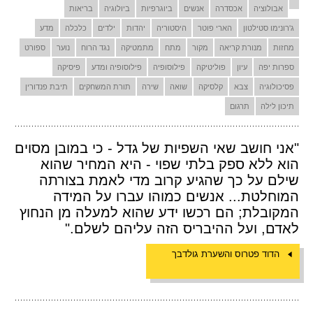
אבולוציה
אכסדרה
אנשים
ביוגרפיות
ביולוגיה
בריאות
ג'רונימו סטילטון
הארי פוטר
היסטוריה
יהדות
ילדים
כלכלה
מדע
מחזות
מנורת קריאה
מקור
מתח
מתמטיקה
נגד הרוח
נוער
ספורט
ספרות יפה
עיון
פוליטיקה
פילוסופיה
פילוסופיה ומדע
פיסיקה
פסיכולוגיה
צבא
קלסיקה
שואה
שירה
תורת המשחקים
תיבת פנדורין
תיכון לילה
תרגום
"אני חושב שאי השפיות של גדל - כי במובן מסוים
הוא ללא ספק בלתי שפוי - היא המחיר שהוא
שילם על כך שהגיע קרוב מדי לאמת בצורתה
המוחלטת... אנשים כמוהו עברו על המידה
המקובלת; הם רכשו ידע שהוא למעלה מן הנחוץ
לאדם, ועל ההיבריס הזה עליהם לשלם."
הדוד פטרוס והשערת גולדבך