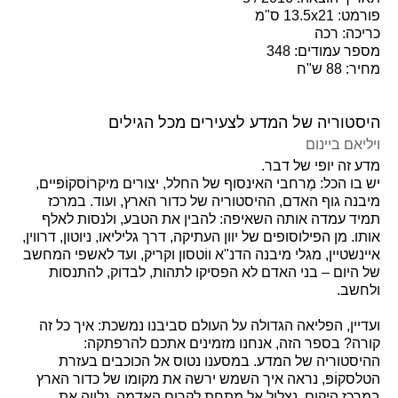
פורמט: 13.5x21 ס"מ
כריכה: רכה
מספר עמודים: 348
מחיר: 88 ש"ח
היסטוריה של המדע לצעירים מכל הגילים
ויליאם ביינום
מדע זה יופי של דבר.
יש בו הכל: מֶרחבי האינסוף של החלל, יצורים מיקרוֹסקוֹפּיים,
מיבנה גוף האדם, ההיסטוריה של כדור הארץ, ועוד. במרכז
תמיד עמדה אותה השאיפה: להבין את הטבע, ולנסות לאלף
אותו. מן הפילוסופים של יוון העתיקה, דרך גליליאו, ניוטון, דרווין,
איינשטיין, מגלי מיבנה הדנ"א ווֹטסון וקריק, ועד לאשפי המחשב
של היום – בני האדם לא הפסיקו לתהות, לבדוק, להתנסות
ולחשב.
ועדיין, הפליאה הגדולה על העולם סביבנו נמשכת: איך כל זה
קורה? בספר הזה, אנחנו מזמינים אתכם להרפתקה:
ההיסטוריה של המדע. במסענו נטוס אל הכוכבים בעזרת
הטלסקוֹפּ, נראה איך השמש ירשה את מקומו של כדור הארץ
במרכז היקום, נצלול אל מתחת לקרום האדמה, נלַווה את