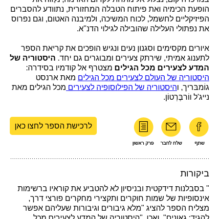
הופעת הכימיה ואת פיתוח הטבלה המחזורית, נתוודע להסברים
הפיזיקליים לחשמל, לכוח המשיכה, ולמיבנה האטום, וגם נפרוס
את נפתולי העלילה שהובילה לגילוי הדנ"א.
איורים מקסימים וסגנון נעים ונגיש הופכים את קריאת הספר
לתענוג אמיתי, שירתק צעירים ומבוגרים גם יחד.
היסטוריה של
המדע לצעירים מכל הגילים
מצטרף אל קודמיו בסידרה:
היסטוריה של העולם לצעירים מכל הגילים
מאת ארנסט
גוֹמבּריך, ו
היסטוריה של הפילוסופיה לצעירים
מכל הגילים מאת
נייג'ל ווֹרבֶּרְטוֹן.
לרכישת הספר לחצו כאן
ביקורות
" בסבלנות דידקטית ובניסיון לא להטביע את קוראיו ברשימות
אינסופיות של שמות חוקרים ותקצירי מחקרים פורצי דרך,
מצליח הספר להציג "מלא גיבורים וגיבורות שעליהם אפשר
להגיד: גאונים". ואכן, "היסטוריה של המדע לצעירים מכל