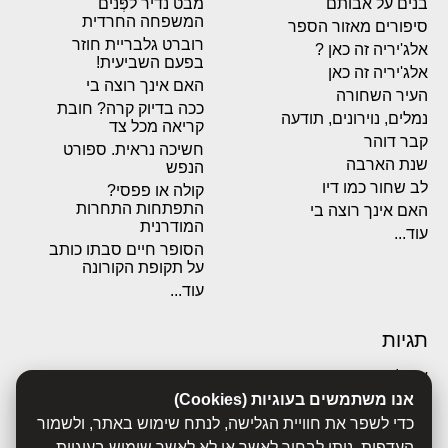
בנים על אבותם
מבט נדיר לפְּנים
המשפחה החרדית
סיפורים מאזור הספר
רוברט גלבריית חוזר
אלג'יריה זה כאן ?
בפעם השביעית!
אלג'יריה זה כאן
האם אינך רוצה בי
העיר השחורה
ככה בדיוק קרה? חובת
נמלים, נוירונים, תודעה
קריאה מכל צד
קבר דוהר
חשיכה נראית. ספורט
שנת הארבה
הנפש
לב שחור כמו דיו
קולה או פפסי?
התפתחות התחרות
האם אינך רוצה בי
המודרנית
עוד...
הסופר חיים סבתו כותב
על תקופת הקורונה
עוד...
תגיות
אבולוציה
אנו משתמשים בעוגיות (Cookies)
אכסדרה
אנשים
כדי לשפר את חוויית הגלישה, לנתח שימוש באתר, ולשמור
ביוגרפיות
העדפות. ניתן לבחור לאשר או לא לאשר שימוש בעוגיות