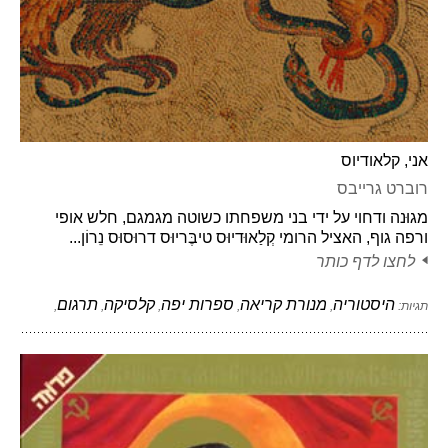
אני, קלאודיוס
רוברט גרייבס
מגוּנה ודחוי על ידי בני משפחתו כשוטה מגמגם, חלש אופי
ורפה גוף, האציל הרומי קְלַאוּדיוּס טיבֶּריוּס דרוּסוּס נֵרוֹן...
לחצו לדף כותר
היסטוריה
מנורת קריאה
ספרות יפה
קלסיקה
תרגום
תגיות:
,
,
,
,
,