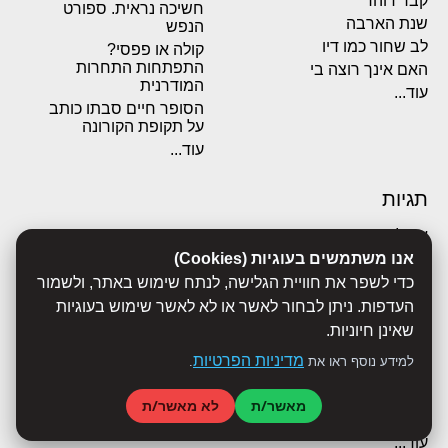
קבר דוהר
חשיכה נראית. ספורט
שנת הארבה
הנפש
לב שחור כמו דיו
קולה או פפסי?
התפתחות התחרות
האם אינך רוצה בי
המודרנית
עוד...
הסופר חיים סבתו כותב
על תקופת הקורונה
עוד...
תגיות
אבולוציה
אנו משתמשים בעוגיות (Cookies)
אכסדרה
אנשים
כדי לשפר את חוויית הגלישה, לנתח שימוש באתר, ולשמור
ביוגרפיות
העדפות. ניתן לבחור לאשר או לא לאשר שימוש בעוגיות
ביולוגיה
שאינן חיוניות.
בריאות
מדיניות הפרטיות
למידע נוסף ראו את
.
ג'רונימו סטילטון
הארי פוטר
מאשר/ת
לא מאשר/ת
היסטוריה
עוד...