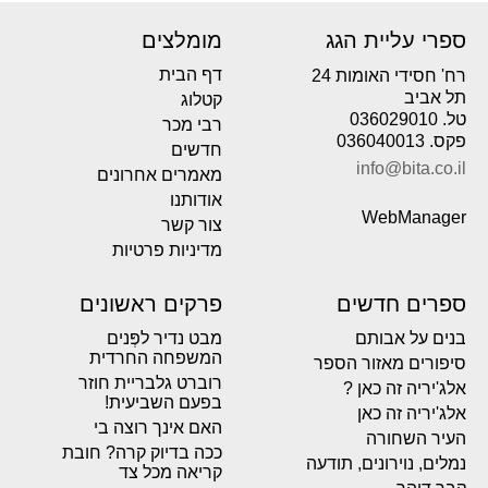
ספרי עליית הגג
מומלצים
דף הבית
רח' חסידי האומות 24
תל אביב
קטלוג
טל. 036029010
רבי מכר
פקס. 036040013
חדשים
info@bita.co.il
מאמרים אחרונים
אודותנו
WebManager
צור קשר
מדיניות פרטיות
ספרים חדשים
פרקים ראשונים
בנים על אבותם
מבט נדיר לפְּנים
המשפחה החרדית
סיפורים מאזור הספר
רוברט גלבריית חוזר
אלג'יריה זה כאן ?
בפעם השביעית!
אלג'יריה זה כאן
האם אינך רוצה בי
העיר השחורה
ככה בדיוק קרה? חובת
נמלים, נוירונים, תודעה
קריאה מכל צד