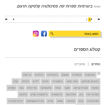
ביוגרפיות
ספרות יפה
פסיכולוגיה
קלסיקה
תרגום
תגיות:
,
,
,
,
,
2
1
קטלוג הספרים
כותרים
מחברים
אבולוציה
אכסדרה
אנשים
ביוגרפיות
ביולוגיה
בריאות
ג'רונימו סטילטון
הארי פוטר
היסטוריה
יהדות
ילדים
כלכלה
מדע
מחזות
מנורת קריאה
מקור
מתח
מתמטיקה
נגד הרוח
נוער
ספורט
ספרות יפה
עיון
פוליטיקה
פילוסופיה
פילוסופיה ומדע
פיסיקה
פסיכולוגיה
צבא
קלסיקה
שואה
שירה
תורת המשחקים
תיבת פנדורין