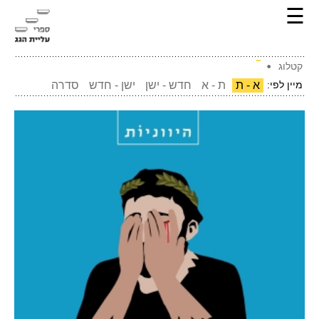
☰
קטלוג
מיין לפי:
א - ת
ת - א
חדש - ישן
ישן - חדש
סדרה