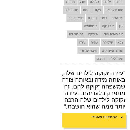
יהדות
ילדים
כלכלה
מדע
מחזות
מנורת קריאה
מקור
מתח
מתמטיקה
נגד הרוח
נוער
ספורט
ספרות יפה
עיון
פוליטיקה
פילוסופיה
פילוסופיה ומדע
פיסיקה
פסיכולוגיה
צבא
קלסיקה
שואה
שירה
תורת המשחקים
תיבת פנדורין
תיכון לילה
תרגום
"עיירה זקוקה לילדים שלה,
באותה מידה ובאותה צורה
שמשפחה זקוקה להם. זה
מתפרק בלעדיהם...עיירה
זקוקה לילדים שלה הרבה
יותר ממה שהיא חושבת."
המתיקות שאחרי