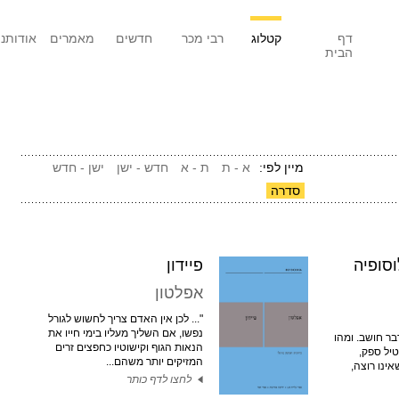
דף
קטלוג
רבי מכר
חדשים
מאמרים
אודותנו
הבית
מיין לפי:
א - ת
ת - א
חדש - ישן
ישן - חדש
סדרה
וסופיה
פיידון
אפלטון
"... לכן אין האדם צריך לחשוש לגורל
נפשו, אם השליך מעליו בימי חייו את
ר חושב. ומהו
הנאות הגוף וקישוטיו כחפצים זרים
יל ספק,
המזיקים יותר משהם...
אינו רוצה,
לחצו לדף כותר