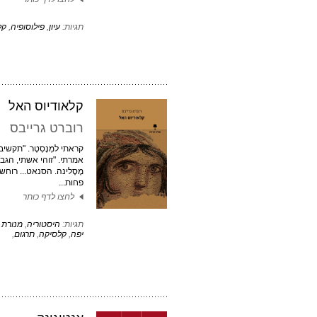
תגיות:
עיון
,
פילוסופיה
,
קל
קלאודיוס האל
רוברט גרייבס
קראתי למְנֶסְטֶר. "תקשיב, 
אמרתי. "זוהי אשתי, הגביר
מֶסָלינה. הסנאט... רוח
פחות...
לחצו לדף כותר
תגיות:
היסטוריה
,
מנורת 
יפה
,
קלסיקה
,
תרגום
,