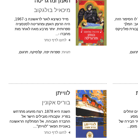
האמן ומרגריטה
מיכאיל בולגקוב
לגל לו הסיפור הזה,
מייד כשיצא לאור לראשונה ב-1967,
אב: המלך
היה הרומן האמן ומרגריטה לסנסציה
בורת פולינֵיקס
ספרותית. יותר מרבע מאה לאחר מות
מחברו -...
לחצו לדף כותר
רגום
,
תגיות:
ספרות יפה
,
קלסיקה
,
תרגום
,
לווייתן
בוריס אקונין
ים זוחלים
השנה היא 1878. רצח מזעזע מתרחש
במסע
בפריז. עקבותיו מובילים הישר אל
יר הבירה של
החברה הגבוהה, אל המחלקה הראשונה
זמן...
באוניית הפאר "לווייתן"....
לחצו לדף כותר