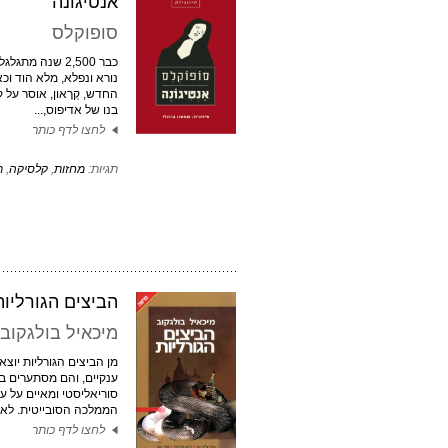
אנטיגונה
סופוקלס
כבר 2,500 שנה מתג
נורא ונפלא, מלא הוד וכ
החדש, קְרֶאון, אוסר על ק
בנו של אדיפוס,...
לחצו לדף כותר
תגיות:
מחזות
,
קלסיקה
,
ת
הביצים הגורליות
מיכאיל בולגקוב
מן הביצים הגורליות יוצא
ענקיים, והם מסתערים 
סוריאליסטי ומאיים על ע
הממלכה הסובייטית. לא מ
לחצו לדף כותר