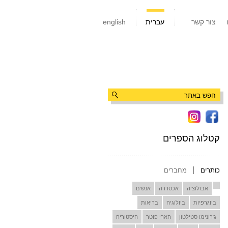
צור קשר
עברית
english
קטלוג הספרים
כותרים
מחברים
אבולוציה
אכסדרה
אנשים
ביוגרפיות
ביולוגיה
בריאות
ג'רונימו סטילטון
הארי פוטר
היסטוריה