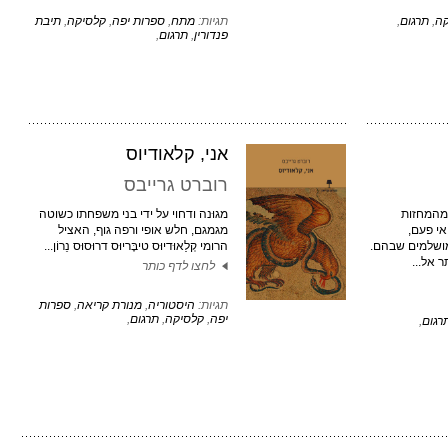
קה
,
תרגום
,
תגיות:
מתח
,
ספרות יפה
,
קלסיקה
,
תיבת
פנדורין
,
תרגום
,
אני, קלאודיוס
רוברט גרייבס
מהמחזות
מגוּנה ודחוי על ידי בני משפחתו כשוטה
אי פעם,
מגמגם, חלש אופי ורפה גוף, האציל
ושלמים שבהם.
הרומי קְלַאוּדיוּס טיבֶּריוּס דרוּסוּס נֵרוֹן...
 אל...
לחצו לדף כותר
תגיות:
היסטוריה
,
מנורת קריאה
,
ספרות
יפה
,
קלסיקה
,
תרגום
,
רגום
,