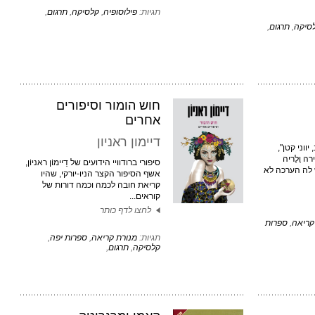
תגיות:
פילוסופיה
,
קלסיקה
,
תרגום
,
סיקה
,
תרגום
,
חוש הומור וסיפורים
אחרים
דיימון ראניון
יווני קטן",
ה וָלֶריה
סיפורי ברודוויי הידועים של דֵיימוֹן ראניוֹן,
ש לה הערכה לא
אשף הסיפור הקצר הניו-יורקי, שהיו
קריאת חובה לכמה וכמה דורות של
קוראים...
לחצו לדף כותר
קריאה
,
ספרות
תגיות:
מנורת קריאה
,
ספרות יפה
,
קלסיקה
,
תרגום
,