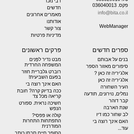
רבי מכר
פקס. 036040013
חדשים
info@bita.co.il
מאמרים אחרונים
אודותנו
WebManager
צור קשר
מדיניות פרטיות
ספרים חדשים
פרקים ראשונים
בנים על אבותם
מבט נדיר לפְּנים
המשפחה החרדית
סיפורים מאזור הספר
רוברט גלבריית חוזר
אלג'יריה זה כאן ?
בפעם השביעית!
אלג'יריה זה כאן
האם אינך רוצה בי
העיר השחורה
ככה בדיוק קרה? חובת
נמלים, נוירונים, תודעה
קריאה מכל צד
קבר דוהר
חשיכה נראית. ספורט
שנת הארבה
הנפש
לב שחור כמו דיו
קולה או פפסי?
התפתחות התחרות
האם אינך רוצה בי
המודרנית
עוד...
הסופר חיים סבתו כותב