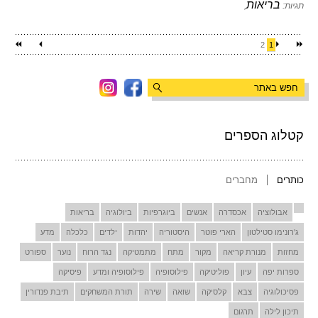
בריאות
תגיות:
,
2
1
קטלוג הספרים
כותרים
מחברים
אבולוציה
אכסדרה
אנשים
ביוגרפיות
ביולוגיה
בריאות
ג'רונימו סטילטון
הארי פוטר
היסטוריה
יהדות
ילדים
כלכלה
מדע
מחזות
מנורת קריאה
מקור
מתח
מתמטיקה
נגד הרוח
נוער
ספורט
ספרות יפה
עיון
פוליטיקה
פילוסופיה
פילוסופיה ומדע
פיסיקה
פסיכולוגיה
צבא
קלסיקה
שואה
שירה
תורת המשחקים
תיבת פנדורין
תיכון לילה
תרגום