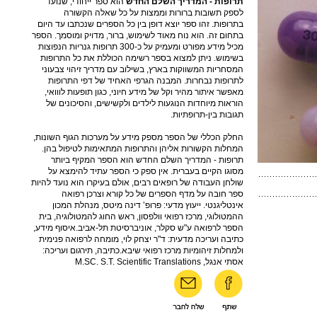
תרופות - המדריך השלם החדש
הוא ספר ייחודי, שנועד
לספק תשובות ברורות וממצות על כל שאלה הקשורה
בתרופות. זהו ספר יוצא דופן בין כל הספרים שנכתבו עד היום
בתחום זה. הוא נוח מאוד לשימוש, ברור, מדויק ומוסמך. הספר
מכיל מידע מפורט ומעמיק על כ-300 תרופות גנריות הנפוצות
בשימוש. ניתן למצוא בספר רשימה הכוללת את כל התרופות
המסחריות המשווקות בארץ, בשילוב עם מדריך זיהוי צבעוני
לתרופות נבחרות. המבנה הגרפי האחיד של דפי התרופות
מאפשר איתור מהיר וקל של מידע חיוני, כגון תופעות לווואי,
הוראות מיוחדות הנוגעות לילדים ולקשישים, והסיכונים של
תגובות בין-תרופתיות.
החלק הכללי של הספר מספק מידע על מערכות הגוף השונות,
המחלות הקשורות אליהן והתרופות המתאימות לטיפול בהן.
תרופות - המדריך השלם החדש הוא הספר המקיף ביותר
מסוגו הקיים בעברית. אין ספק כי הספר עתיד להימצא על
שולחן העבודה של רופאים רבים, אולם בעיקרו הוא נועד להיות
ספר חובה על מדף הספרים של כל קורא וצרכן רפואה
אינטליגנטי. ייעוץ מדעי: פרופ’ דינה מיטס, מנהלת המכון
ההמטולוגי, מרכז רפואי וולפסון, ראש החוג להמטולוגיה, בית
הספר לרפואה ע"ש סקלר, אוניברסיטת תל-אביב.איסוף מידע,
כתיבה ועריכה מדעית: ד"ר יצחק לוי, מומחה לרפואה פנימית
ולמחלות זיהומיות מרכז רפואי שיבא.כתיבה, תירגום ועריכה:
אסתי אנגל, M.SC. S.T. Scientific Translations