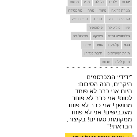
יהדות
ילדים
כלכלה
מדע
מחזות
מנורת קריאה
מקור
מתח
מתמטיקה
נגד הרוח
נוער
ספורט
ספרות יפה
עיון
פוליטיקה
פילוסופיה
פילוסופיה ומדע
פיסיקה
פסיכולוגיה
צבא
קלסיקה
שואה
שירה
תורת המשחקים
תיבת פנדורין
תיכון לילה
תרגום
"ידידיי המכרסמים
היקרים, הנה הסיכום:
היום אני כבר לא פוחד
לטוס! אני כבר לא פוחד
מחושך! אני כבר לא פוחד
מעכבישים! אני לא פוחד
ממקומות סגורים! בקיצור,
הבראתי!"