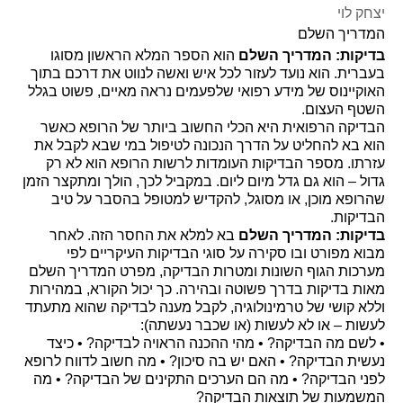
יצחק לוי
המדריך השלם
בדיקות: המדריך השלם
הוא הספר המלא הראשון מסוגו
בעברית. הוא נועד לעזור לכל איש ואשה לנווט את דרכם בתוך
האוקיינוס של מידע רפואי שלפעמים נראה מאיים, פשוט בגלל
השטף העצום.
הבדיקה הרפואית היא הכלי החשוב ביותר של הרופא כאשר
הוא בא להחליט על הדרך הנכונה לטיפול במי שבא לקבל את
עזרתו. מספר הבדיקות העומדות לרשות הרופא הוא לא רק
גדול – הוא גם גדל מיום ליום. במקביל לכך, הולך ומתקצר הזמן
שהרופא מוכן, או מסוגל, להקדיש למטופל בהסבר על טיב
הבדיקות.
בדיקות: המדריך השלם
בא למלא את החסר הזה. לאחר
מבוא מפורט ובו סקירה על סוגי הבדיקות העיקריים לפי
מערכות הגוף השונות ומטרות הבדיקה, מפרט המדריך השלם
מאות בדיקות בדרך פשוטה ובהירה. כך יכול הקורא, במהירות
וללא קושי של טרמינולוגיה, לקבל מענה לבדיקה שהוא מתעתד
לעשות – או לא לעשות (או שכבר נעשתה):
• לשם מה הבדיקה? • מהי ההכנה הראויה לבדיקה? • כיצד
נעשית הבדיקה? • האם יש בה סיכון? • מה חשוב לדווח לרופא
לפני הבדיקה? • מה הם הערכים התקינים של הבדיקה? • מה
המשמעות של תוצאות הבדיקה?