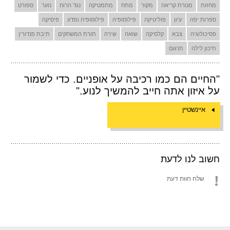
מחזות
מנורת קריאה
מקור
מתח
מתמטיקה
נגד הרוח
נוער
ספורט
ספרות יפה
עיון
פוליטיקה
פילוסופיה
פילוסופיה ומדע
פיסיקה
פסיכולוגיה
צבא
קלסיקה
שואה
שירה
תורת המשחקים
תיבת פנדורין
תיכון לילה
תרגום
"החיים הם כמו רכיבה על אופניים. כדי לשמור
על איזון אתה חייב להמשיך לנוע."
איינשטיין
חשוב לנו לדעת
שלח חוות דעת