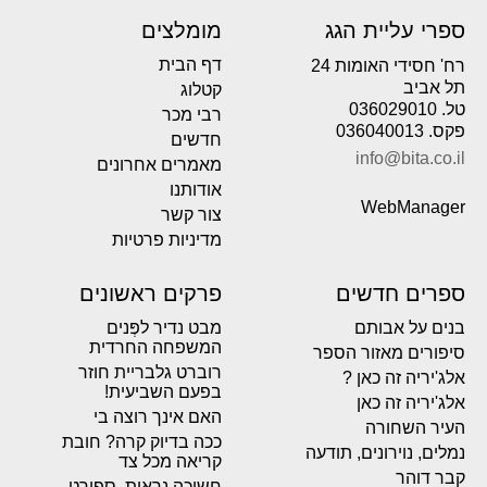
ספרי עליית הגג
מומלצים
דף הבית
רח' חסידי האומות 24
תל אביב
קטלוג
טל. 036029010
רבי מכר
פקס. 036040013
חדשים
info@bita.co.il
מאמרים אחרונים
אודותנו
WebManager
צור קשר
מדיניות פרטיות
ספרים חדשים
פרקים ראשונים
בנים על אבותם
מבט נדיר לפְּנים
המשפחה החרדית
סיפורים מאזור הספר
רוברט גלבריית חוזר
אלג'יריה זה כאן ?
בפעם השביעית!
אלג'יריה זה כאן
האם אינך רוצה בי
העיר השחורה
ככה בדיוק קרה? חובת
נמלים, נוירונים, תודעה
קריאה מכל צד
קבר דוהר
חשיכה נראית. ספורט