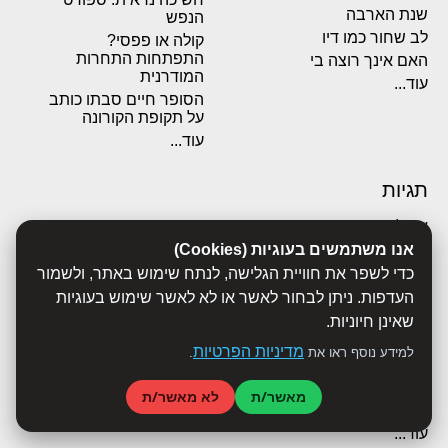
שנת הארבה
הנפש
לב שחור כמו דיו
קולה או פפסי?
התפתחות התחרות
האם אינך רוצה בי
המודרנית
עוד...
הסופר חיים סבתו כותב
על תקופת הקורונה
עוד...
תגיות
אבולוציה
אכסדרה
אנו משתמשים בעוגיות (Cookies)
אנשים
כדי לשפר את חוויית הגלישה, לנתח שימוש באתר, ולשמור
ביוגרפיות
העדפות. ניתן לבחור לאשר או לא לאשר שימוש בעוגיות
ביולוגיה
שאינן חיוניות.
בריאות
מדיניות הפרטיות
למידע נוסף ראו את
.
ג'רונימו סטילטון
הארי פוטר
מאשר/ת
לא מאשר/ת
היסטוריה
עוד...