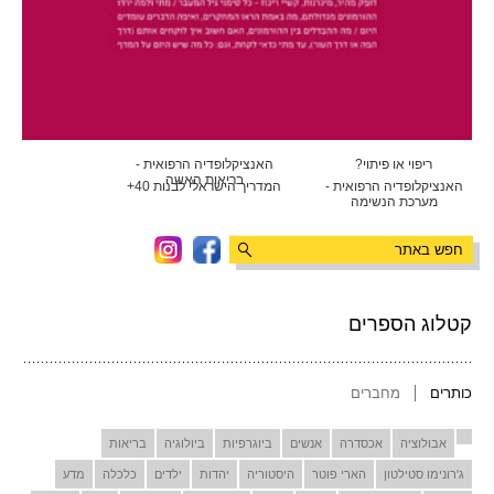
ריפוי או פיתוי?
האנציקלופדיה הרפואית -
בריאות האשה
האנציקלופדיה הרפואית -
המדריך הישראלי לבנות 40+
מערכת הנשימה
קטלוג הספרים
כותרים
מחברים
אבולוציה
אכסדרה
אנשים
ביוגרפיות
ביולוגיה
בריאות
ג'רונימו סטילטון
הארי פוטר
היסטוריה
יהדות
ילדים
כלכלה
מדע