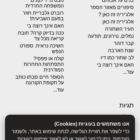
בנים על אבותם
מבט נדיר לפְּנים
המשפחה החרדית
סיפורים מאזור הספר
רוברט גלבריית חוזר
אלג'יריה זה כאן ?
בפעם השביעית!
אלג'יריה זה כאן
האם אינך רוצה בי
העיר השחורה
ככה בדיוק קרה? חובת
נמלים, נוירונים, תודעה
קריאה מכל צד
קבר דוהר
חשיכה נראית. ספורט
שנת הארבה
הנפש
לב שחור כמו דיו
קולה או פפסי?
התפתחות התחרות
האם אינך רוצה בי
המודרנית
עוד...
הסופר חיים סבתו כותב
על תקופת הקורונה
עוד...
תגיות
אבולוציה
אכסדרה
אנו משתמשים בעוגיות (Cookies)
אנשים
כדי לשפר את חוויית הגלישה, לנתח שימוש באתר, ולשמור
ביוגרפיות
העדפות. ניתן לבחור לאשר או לא לאשר שימוש בעוגיות