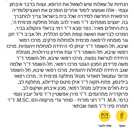
הנחיות על שאלות שיש לשאול את הרופא, עצות בדבר איבחון
עצמי - אלה ואמצעי לימוד אחרים הופכים את האנציקלופדיה
הרפואית החדשה לסידרה שכל בית בישראל צריך להתברך
בה. יועצים מומחים: ד"ר מאיר להב מנהל מחלקה פנימית ה’,
בית-החולים מאיר, כפר סבא ד"ר רמי בראלי גינקולוג בכיר,
המרכז לבריאות האשה קופת חולים הכללית, תל אביב ד"ר חנן
גור מומחה לרפואה פנימית ולמחלות פרקים, מרכז רפואי
שיבא, תל-השומר ד"ר יצחק לוי היחידה למחלות זיהומיות, מרכז
רפואי שיבא, תל-השומר ד"ר ענת אחירון נוירולגית, מנהלת
היחידה לטרשת נפוצה, מרכז רפואי שיבא, תל-השומר ד"ר
משה פרידמן המכון הגנטי מרכז רפואי, תל-השומר ד"ר שלמה
שגב היחידה למחלות זיהומיות, מרכז רפואי שיבא, תל-השומר
פרופ’ עמנואל תאודור מנהל מחלקה פנימית ה’, מרכז רפואי
בילינסון, פתח-תקוה ד"ר אילן מיטס קרדיולוג, מחלקת לב,
בית-חולים איכילוב מנהל רפואי, מכון איבחון ושיקום לב,
פרוקדריה מתרגמים: ד"ר מירן אפשטיין ד"ר סיגל יעבץ נעמי
כרמי, M.A. ד"ר רוני מזרחי - סוחר עדי מרקוזה-הס, M.SC. ד"ר
תמרה סיני ד"ר משה שבתאי