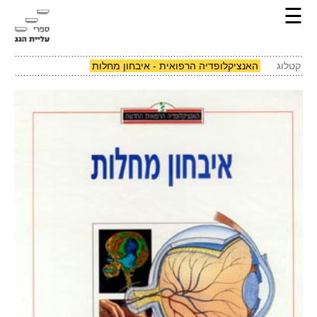
☰
קטלוג
האנציקלופדיה הרפואית - איבחון מחלות