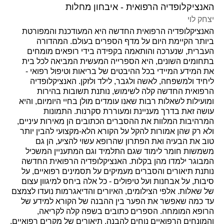
האנציקלופדיה הרפואית - איבחון מחלות
יצחק לוי
האנציקלופדיה הרפואית החדשה היא המעודכנת והמפורטת
ביותר הקיימת היום על מדף הספרים בעולם. המהדורה
העברית, שנערכה והותאמה בקפידה בידי רופאים מומחים
בתחומים השונים, היא הספרייה המעשית המביאה לכל בית
את המידע המיידי בכל ההיבטים של בריאות וטיפול רפואי -
ליחיד ולמשפחה, לאשה ולגבר, לילד ולזקן. האנציקלופדיה
הרפואית החדשה קלה לשימוש, נותנת תשובות בהירות
ומועילות לשאלות רבות שאנו עומדים מולן בחיי היומיום, והיא
עושה זאת בדרך מעניינת ומעוררת סקרנות. התמונות
המרהיבות המלוות את ההסברים הכתובים הן מאירות עיניים,
ולא רק שהן אמורות להקל על הקורא הלא-מקצועי להבין יותר
טוב את הבעיה ואת הפתרון שהרופא עשוי להציע, הן גם
משמשות חומר לימוד שגם התלמיד וגם המתעניין המשכיל
המבוגר ילמדו מהן בקלות. האנציקלופדיה הרפואית החדשה
נותנת תיאורים והסברים מעמיקים על תסמינים רפואיים, על
סיבות, על אבחנות ועל טיפולים - כל אלה ביחס למיגוון עצום
של שאלות. אלפי הצילומים, האיורים והדיאגרמות נועדו לצמצם
עד כמה שאפשר את הפער בין ההבנה של הקורא למידע של
הרופא המומחה. הספרים כתובים בשפה קלה לקריאה,
והמונחים הרפואיים נוחים להבנה. תיאורים של מקרים רפואיים,