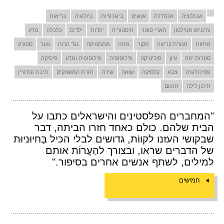
אבולוציה
אכסדרה
אנשים
ביוגרפיות
ביולוגיה
בריאות
ג'רונימו סטילטון
הארי פוטר
היסטוריה
יהדות
ילדים
כלכלה
מדע
מחזות
מנורת קריאה
מקור
מתח
מתמטיקה
נגד הרוח
נוער
ספורט
ספרות יפה
עיון
פוליטיקה
פילוסופיה
פילוסופיה ומדע
פיסיקה
פסיכולוגיה
צבא
קלסיקה
שואה
שירה
תורת המשחקים
תיבת פנדורין
תיכון לילה
תרגום
"המחברים הפלסטינים והישראלים כתבו על
הבית שלהם. כולם כאחד חזרו הביתה, דבר
שבקושי העזנו לקווֹת, גדושים לבלי הכיל בַּחיוּניוּת
של הדברים שראו, ובצורך להַעֲרוֹת אותם
למילים, לשתף אנשים אחרים בסיפור."
חמישים