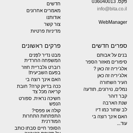
פקס. 036040013
חדשים
info@bita.co.il
מאמרים אחרונים
אודותנו
WebManager
צור קשר
מדיניות פרטיות
ספרים חדשים
פרקים ראשונים
בנים על אבותם
מבט נדיר לפְּנים
המשפחה החרדית
סיפורים מאזור הספר
רוברט גלבריית חוזר
אלג'יריה זה כאן ?
בפעם השביעית!
אלג'יריה זה כאן
האם אינך רוצה בי
העיר השחורה
ככה בדיוק קרה? חובת
נמלים, נוירונים, תודעה
קריאה מכל צד
קבר דוהר
חשיכה נראית. ספורט
שנת הארבה
הנפש
לב שחור כמו דיו
קולה או פפסי?
התפתחות התחרות
האם אינך רוצה בי
המודרנית
עוד...
הסופר חיים סבתו כותב