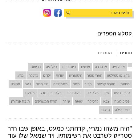
קטלוג הספרים
כותרים
מחברים
אבולוציה
אכסדרה
אנשים
ביוגרפיות
ביולוגיה
בריאות
ג'רונימו סטילטון
הארי פוטר
היסטוריה
יהדות
ילדים
כלכלה
מדע
מחזות
מנורת קריאה
מקור
מתח
מתמטיקה
נגד הרוח
נוער
ספורט
ספרות יפה
עיון
פוליטיקה
פילוסופיה
פילוסופיה ומדע
פיסיקה
פסיכולוגיה
צבא
קלסיקה
שואה
שירה
תורת המשחקים
תיבת פנדורין
תיכון לילה
תרגום
"היה משהו נמרץ, קדחתני כמעט, באופן שבו חזר
סטרייק לשרבט את רשימותיו, ויד שמאל שלו עוד