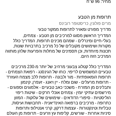
מחיר: 96 ש"ח
תרופות מן הטבע
מרים פולונין
, כריסטופר רובינס
מדריך מפורט ומאויר לתרופות ממקור טבעי
המדריך הראשון מסוגו למרכיבים מן הטבע - צמחים,
בעלי-חיים ומינרלים - שמהם מכינים תרופות. המדריך כולל
מקורות ושימושים מקובלים של כל מרכיב בתרבויות שונות,
תכונות מיוחדות, וכן תסמינים של מחלות והפרעות שלהן מותווה
המרכיב הזה היום.
המדריך כולל קטלוג צבעוני מרהיב של יותר מ-230 מרכיבים
טבעיים המשמשים לריפוי. כוחו של הגינסנג - רפואת הצמחים -
תרופות הומאופתיות - מור ולבונה - תרופות ללב מצמח העוזרד
- תרופות מרעלים - שום ומלח - יין ויאנג - זעפרן, קינמון
ותבלינים מן המזרח - משככי כאב טבעיים - אלמוגים וספוגים -
מירשמים עתיקי יומין - צמחים אוכלי חרקים - שיטות ריפוי
הוליסטיות - סיפורי הדודאים - שימושים של עלוקות - המזון
כתרופה - מרכיבים ברפואה האינדיאנית - תחבושות ועיסות,
טבליות וטינקטורות - עצמות דרקון, קרני אנטילופ ותרופות
סיניות אחרות - שורשים, קליפות עץ וזרעים - תרופות מן העולם