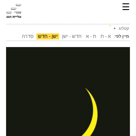
☰
קטלוג
מיין לפי:
א - ת
ת - א
חדש - ישן
ישן - חדש
סדרה