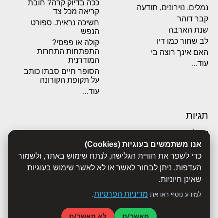
ככה בדיוק קרה? חובת
נמלים, נוירונים, תודעה
קריאה מכל צד
קבר דוהר
חשיכה נראית. ספורט
שנת הארבה
הנפש
לב שחור כמו דיו
קולה או פפסי?
התפתחות התחרות
האם אינך רוצה בי
המודרנית
עוד...
הסופר חיים סבתו כותב
על תקופת הקורונה
עוד...
תגיות
אבולוציה
אנו משתמשים בעוגיות (Cookies)
אכסדרה
אנשים
כדי לשפר את חוויית הגלישה, לנתח שימוש באתר, ולשמור
ביוגרפיות
העדפות. ניתן לבחור לאשר או לא לאשר שימוש בעוגיות
ביולוגיה
שאינן חיוניות.
בריאות
מדיניות הפרטיות
למידע נוסף ראו את
.
ג'רונימו סטילטון
הארי פוטר
מאשר/ת
לא מאשר/ת