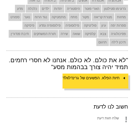
אבולוציה
אכסדרה
אנשים
ביוגרפיות
ביולוגיה
בריאות
ג'רונימו סטילטון
הארי פוטר
היסטוריה
יהדות
ילדים
כלכלה
מדע
מחזות
מנורת קריאה
מקור
מתח
מתמטיקה
נגד הרוח
נוער
ספורט
ספרות יפה
עיון
פוליטיקה
פילוסופיה
פילוסופיה ומדע
פיסיקה
פסיכולוגיה
צבא
קלסיקה
שואה
שירה
תורת המשחקים
תיבת פנדורין
תיכון לילה
תרגום
"לא את כולם. לא כולם. אנחנו לא חסרי רחמים.
תמיד יהיה צורך בבהמות מסע"
חיות הפלא. הפשעים של גרינדלוולד
חשוב לנו לדעת
שלח חוות דעת