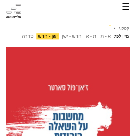
☰
קטלוג
מיין לפי:
א - ת
ת - א
חדש - ישן
ישן - חדש
סדרה