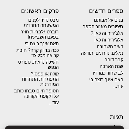
ספרים חדשים
פרקים ראשונים
בנים על אבותם
מבט נדיר לפְּנים
המשפחה החרדית
סיפורים מאזור הספר
רוברט גלבריית חוזר
אלג'יריה זה כאן ?
בפעם השביעית!
אלג'יריה זה כאן
האם אינך רוצה בי
העיר השחורה
ככה בדיוק קרה? חובת
נמלים, נוירונים, תודעה
קריאה מכל צד
קבר דוהר
חשיכה נראית. ספורט
שנת הארבה
הנפש
לב שחור כמו דיו
קולה או פפסי?
התפתחות התחרות
האם אינך רוצה בי
המודרנית
עוד...
הסופר חיים סבתו כותב
על תקופת הקורונה
עוד...
תגיות
אבולוציה