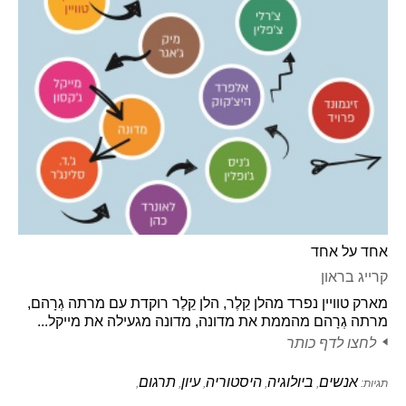
אחד על אחד
קרייג בראון
מארק טוויין נפרד מהלן קֵלֶר, הלן קֵלֶר רוקדת עם מרתה גְרָהם,
מרתה גְרָהם מהממת את מדונה, מדונה מגעילה את מייקל...
לחצו לדף כותר
אנשים
ביולוגיה
היסטוריה
עיון
תרגום
תגיות:
,
,
,
,
,