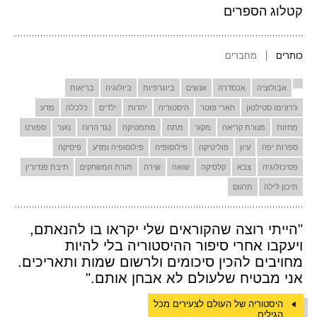
קטלוג הספרים
כותרים
מחברים
אבולוציה
אכסדרה
אנשים
ביוגרפיות
ביולוגיה
בריאות
ג'רונימו סטילטון
הארי פוטר
היסטוריה
יהדות
ילדים
כלכלה
מדע
מחזות
מנורת קריאה
מקור
מתח
מתמטיקה
נגד הרוח
נוער
ספורט
ספרות יפה
עיון
פוליטיקה
פילוסופיה
פילוסופיה ומדע
פיסיקה
פסיכולוגיה
צבא
קלסיקה
שואה
שירה
תורת המשחקים
תיבת פנדורין
תיכון לילה
תרגום
"הייתי רוצה שהקוראים שלי יקראו בו להנאתם,
ויעקבו אחרי סיפור ההיסטוריה בלי להיות
מחויבים להכין סיכומים ולרשום שמות ותאריכים.
אני מבטיח שלעולם לא אבחן אותם."
היסטוריה של העולם לצעירים מכל
הגילים