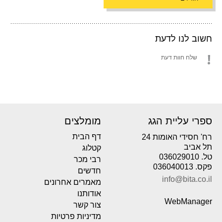
חשוב לנו לדעת
שלח חוות דעת
ספרי עליית הגג
מומלצים
דף הבית
רח' חסידי האומות 24
תל אביב
קטלוג
טל. 036029010
רבי מכר
פקס. 036040013
חדשים
info@bita.co.il
מאמרים אחרונים
אודותנו
WebManager
צור קשר
מדיניות פרטיות