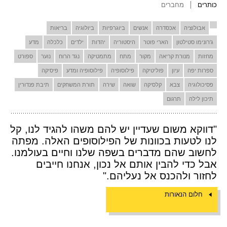
כותרים
מחברים
אבולוציה
אכסדרה
אנשים
ביוגרפיות
ביולוגיה
בריאות
ג'רונימו סטילטון
הארי פוטר
היסטוריה
יהדות
ילדים
כלכלה
מדע
מחזות
מנורת קריאה
מקור
מתח
מתמטיקה
נגד הרוח
נוער
ספורט
ספרות יפה
עיון
פוליטיקה
פילוסופיה
פילוסופיה ומדע
פיסיקה
פסיכולוגיה
צבא
קלסיקה
שואה
שירה
תורת המשחקים
תיבת פנדורין
תיכון לילה
תרגום
"דווקא משום שעדיין יש להם משהו להגיד לנו, קל
לנו לטעות בכוונות של הפילוסופים האלה. מפתה
לחשוב שהם מדברים בשפה שלנו וחיים בעולמנו.
אבל כדי להבין אותם אל נכון, אנחנו חייבים
לחזור ולהכנס אל נעליהם."
חלום הנאורות