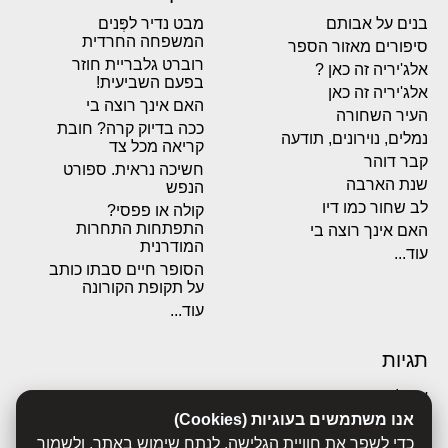
בנים על אבותם
מבט נדיר לפְּנים
המשפחה החרדית
סיפורים מאזור הספר
רוברט גלבריית חוזר
אלג'יריה זה כאן ?
בפעם השביעית!
אלג'יריה זה כאן
האם אינך רוצה בי
העיר השחורה
ככה בדיוק קרה? חובת
נמלים, נוירונים, תודעה
קריאה מכל צד
קבר דוהר
חשיכה נראית. ספורט
שנת הארבה
הנפש
לב שחור כמו דיו
קולה או פפסי?
התפתחות התחרות
האם אינך רוצה בי
המודרנית
עוד...
הסופר חיים סבתו כותב
על תקופת הקורונה
עוד...
תגיות
אבולוציה
אכסדרה
אנו משתמשים בעוגיות (Cookies)
אנשים
כדי לשפר את חוויית הגלישה, לנתח שימוש באתר, ולשמור