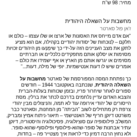
מחיר: 98 ש"ח
מחשבות על השאלה היהודית
ז'אן פול סארטר
"אם אדם מייחס את האסונות של ארצו או שלו עצמו – כולם או
חלקם – לַנוכחות של יסודות יהודיים בקהילה, אם הוא מציע
לתקן את מצב העניינים הזה על-ידי כך שימְנְעוּ מן היהודים זכויות
מסוימות או יסלקו אותם מתפקידים כלכליים או חברתיים
מסוימים או יגרשו אותם מן הארץ או אף ישמידו את כולם –
אומרים שיש לו דעות אנטישמיות. יופי של מילה, דעות..."
כך נפתחת המסה המפורסמת של סארטר
מחשבות על
השאלה היהודית
, שנכתבה באוקטובר 1944 – חודשים
ספורים לאחר שיחרור פריז, ובזמן שכוחות בעלות-הברית
והצבא האדום עדיין נלחמים בדרכם לכתר את ברלין. מסת
הייסורים של יהודי אירופה עוד לא תמה, והניצולים מבין יהודי
צרפת רק מתחילים לשוב "הביתה" מן המחנות, וסארטר כבר
משׂרטט דיוקן חריף של האנטישמי – תיאור-ניתוח אמיץ ומבריק,
המשלב פילוסופיה עם סוציולוגיה, פסיכולוגיה והיסטוריה, דיוקן
עתיר אבחנות של סופר-שהוא-פילוסוף ופילוסוף-שהוא-סופר.
ולא נחוץ הרבה דמיון כדי לראות איך מצטייר פה – בחדות,