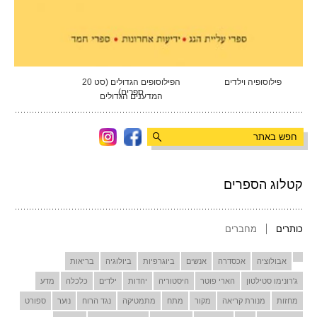
פילוסופיה וילדים
הפילוסופים הגדולים (סט 20
ספרים)
המדענים הגדולים
קטלוג הספרים
כותרים
מחברים
אבולוציה
אכסדרה
אנשים
ביוגרפיות
ביולוגיה
בריאות
ג'רונימו סטילטון
הארי פוטר
היסטוריה
יהדות
ילדים
כלכלה
מדע
מחזות
מנורת קריאה
מקור
מתח
מתמטיקה
נגד הרוח
נוער
ספורט