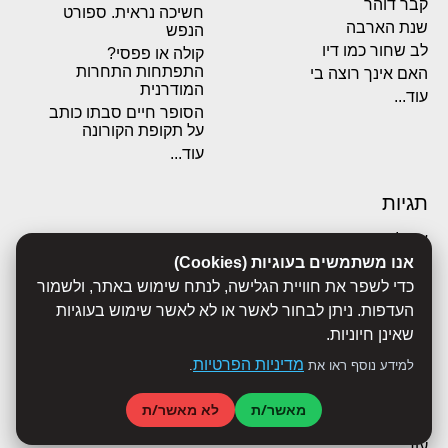
קבר דוהר
חשיכה נראית. ספורט
שנת הארבה
הנפש
לב שחור כמו דיו
קולה או פפסי?
התפתחות התחרות
האם אינך רוצה בי
המודרנית
עוד...
הסופר חיים סבתו כותב
על תקופת הקורונה
עוד...
תגיות
אבולוציה
אכסדרה
אנו משתמשים בעוגיות (Cookies)
אנשים
כדי לשפר את חוויית הגלישה, לנתח שימוש באתר, ולשמור
ביוגרפיות
העדפות. ניתן לבחור לאשר או לא לאשר שימוש בעוגיות
ביולוגיה
שאינן חיוניות.
בריאות
מדיניות הפרטיות
למידע נוסף ראו את
.
ג'רונימו סטילטון
הארי פוטר
מאשר/ת
לא מאשר/ת
היסטוריה
עוד...