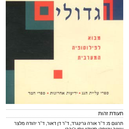
תעודת זהות
תרגום מ: ד"ר אורה גרינגרד, ד"ר דן דאור, ד"ר יהודה מלצר