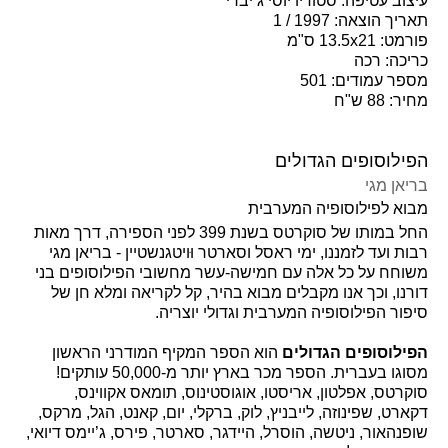
עיצוב עטיפה: סטודיו יוסי ג’יברי
תאריך הוצאה: 1997 / 1
פורמט: 13.5x21 ס"מ
כריכה: רכה
מספר עמודים: 501
מחיר: 88 ש"ח
הפילוסופים הגדולים
בריאן מגי
מבוא לפילוסופיה המערבית
החל במותו של סוקרטס בשנת 399 לפני הספירה, דרך מאות
רבות ועד לזמננו, ימי ראסל וסארטר וּויטגנשטיין - בריאן מגי
משוחח על כל אלה עם חמישה-עשר מחשובי הפילוסופים בני
דורנו, וכך אנו מקבלים מבוא בהיר, קל לקריאה ומלא חן של
סיפור הפילוסופיה המערבית וגדולי יוצריה.
הפילוסופים הגדולים
הוא הספר המקיף המודרני הראשון
מסוגו בעברית. הספר מכר בארץ יותר מ-50,000 עותקים!
סוקרטס, אפלטון, אריסטו, אוגוסטינוס, תומאס אקווינס,
דקארט, שפינוזה, לייבניץ, לוק, ברקלי, יום, קאנט, הגל, מרקס,
שופנהאור, ניטשה, הוסרל, היידגר, סארטר, פירס, ג’יימס דיואי,