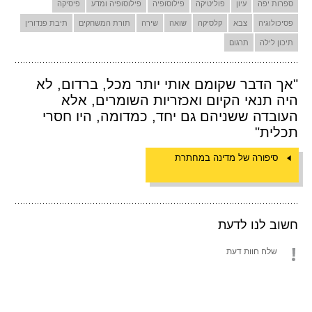
ספרות יפה
עיון
פוליטיקה
פילוסופיה
פילוסופיה ומדע
פיסיקה
פסיכולוגיה
צבא
קלסיקה
שואה
שירה
תורת המשחקים
תיבת פנדורין
תיכון לילה
תרגום
"אך הדבר שקומם אותי יותר מכל, ברדום, לא
היה תנאי הקיום ואכזריות השומרים, אלא
העובדה ששניהם גם יחד, כמדומה, היו חסרי
תכלית"
סיפורה של מדינה במחתרת
חשוב לנו לדעת
שלח חוות דעת