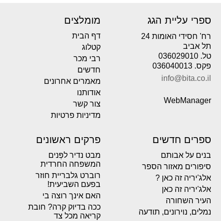
ספרי עליית הגג
מומלצים
דף הבית
רח' חסידי האומות 24
תל אביב
קטלוג
טל. 036029010
רבי מכר
פקס. 036040013
חדשים
info@bita.co.il
מאמרים אחרונים
אודותנו
WebManager
צור קשר
מדיניות פרטיות
ספרים חדשים
פרקים ראשונים
בנים על אבותם
מבט נדיר לפְּנים
המשפחה החרדית
סיפורים מאזור הספר
רוברט גלבריית חוזר
אלג'יריה זה כאן ?
בפעם השביעית!
אלג'יריה זה כאן
האם אינך רוצה בי
העיר השחורה
ככה בדיוק קרה? חובת
נמלים, נוירונים, תודעה
קריאה מכל צד