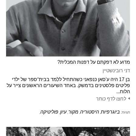
מדוע לא דפקתם על דפנות המכלית?
דני רובינשטיין
בן 17 היה ע'סאן כּנפאני כשהתחיל ללַמד בבית־ספר של ילדי
פליטים פלסטינים בדמשק. באחד השיעורים הראשונים צייר על
הלוח...
לחצו לדף כותר
ביוגרפיות
היסטוריה
מקור
עיון
פוליטיקה
תגיות:
,
,
,
,
,