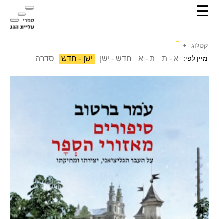
☰
קטלוג
מיין לפי:
א - ת
ת - א
חדש - ישן
ישן - חדש
סדרה