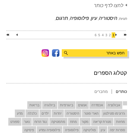
לחצו לדף כותר
היסטוריה
עיון
פילוסופיה
תרגום
תגיות:
,
,
,
,
6
5
4
3
2
1
קטלוג הספרים
כותרים
מחברים
אבולוציה
אכסדרה
אנשים
ביוגרפיות
ביולוגיה
בריאות
ג'רונימו סטילטון
הארי פוטר
היסטוריה
יהדות
ילדים
כלכלה
מדע
מחזות
מנורת קריאה
מקור
מתח
מתמטיקה
נגד הרוח
נוער
ספורט
ספרות יפה
עיון
פוליטיקה
פילוסופיה
פילוסופיה ומדע
פיסיקה