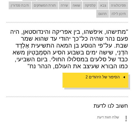
פסיכולוגיה
צבא
קלסיקה
שואה
שירה
תורת המשחקים
תיבת פנדורין
תיכון לילה
תרגום
"מתישהו, איפֹשהו, בין אפריקה והינדוסטאן, היה
פעם נהר שהיה כל־כך יהודי עד שהוא שמר
שבת. על־פי הנוסע בן המאה התשיעית אֶלְדָד
הדָנִי, שישה ימים בשבוע הסיע הסַמְבַּטִיוֹן משא
כבד של סלעים במסלולו החולי. ביום השביעי,
כמו הבורא שעיצב את העולם, הנהר נח"
הסיפור של היהודים 2
חשוב לנו לדעת
שלח חוות דעת