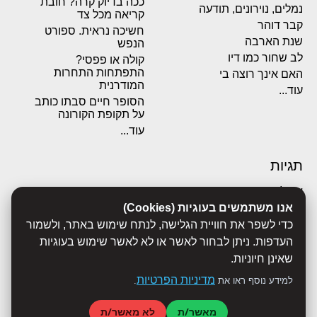
ככה בדיוק קרה? חובת
נמלים, נוירונים, תודעה
קריאה מכל צד
קבר דוהר
חשיכה נראית. ספורט
שנת הארבה
הנפש
לב שחור כמו דיו
קולה או פפסי?
התפתחות התחרות
האם אינך רוצה בי
המודרנית
עוד...
הסופר חיים סבתו כותב
על תקופת הקורונה
עוד...
תגיות
אבולוציה
אכסדרה
אנו משתמשים בעוגיות (Cookies)
אנשים
כדי לשפר את חוויית הגלישה, לנתח שימוש באתר, ולשמור
ביוגרפיות
העדפות. ניתן לבחור לאשר או לא לאשר שימוש בעוגיות
ביולוגיה
שאינן חיוניות.
בריאות
מדיניות הפרטיות
למידע נוסף ראו את
.
ג'רונימו סטילטון
הארי פוטר
מאשר/ת
לא מאשר/ת