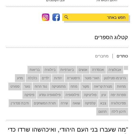
חלום הנאורות
זמן הקוסמים
קטלוג הספרים
כותרים
מחברים
אבולוציה
אכסדרה
אנשים
ביוגרפיות
ביולוגיה
בריאות
ג'רונימו סטילטון
הארי פוטר
היסטוריה
יהדות
ילדים
כלכלה
מדע
מחזות
מנורת קריאה
מקור
מתח
מתמטיקה
נגד הרוח
נוער
ספורט
ספרות יפה
עיון
פוליטיקה
פילוסופיה
פילוסופיה ומדע
פיסיקה
פסיכולוגיה
צבא
קלסיקה
שואה
שירה
תורת המשחקים
תיבת פנדורין
תיכון לילה
תרגום
"מה שעברו בני העם היהודי, ואיכהשהו שרדו כדי