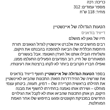
כריכה: רכה
מספר עמודים: 312
מחיר: 118 ש"ח
הטעות הגדולה של איינשטיין
דייוויד בּוֹדאניס
חייו של גאון לא מושלם
רבים מחשיבים את אלברט איינשטיין לגדול הגאונים: תורת
היחסות הכללית שלו הביאה למהפכה בהבנתנו את היקום,
ותגליותיו הובילו אותנו אל העידן האטומי. אבל בעשורים
המאוחרים של חייו, רוב המדענים הפעילים התעלמו ממנו,
ואפילו חבריו הקרובים ביותר לא לקחו ברצינות את רעיונותיו.
בספר
הטעות הגדולה של איינשטיין
חושף דייוויד בּוֹדאניס
את שורשיה של ההידרדרות הזאת: התכונות שהביאו לאיינשטיין
את תהילתו בראשית הקריירה שלו – דמיון, תעוזה, ביטחון עצמי
מוחלט – ושירתו אותו נאמנה בחתירתו לחשוף את מבנה
היקום, הן אותן התכונות שהביאו אותו לא לקבל את הגילויים
החדשים במכניקת הקוונטים ופגעו בחיפוש שלו אחר האמת
המוחלטת.