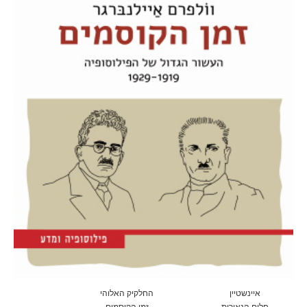
איינשטיין
החלקיק האלוהי