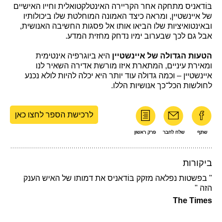
בּוֹדאניס מתחקה אחר הקריירה האינטלקטואלית וחייו האישיים
של איינשטיין, ומראה כיצד האמונה המוחלטת שלו ביכולותיו
ובאינטואיציות שלו הביאו אותו אל פסגות החשיבה האנושית,
אבל גם לכך שבערוב ימיו נדחק מחזית המדע.
הטעות הגדולה של איינשטיין
היא ביוגרפיה אינטימית
ומאירת עיניים, המתארת איזו מורשת אדירה השאיר לנו
איינשטיין – וכמה גדולה עוד יותר היא יכלה להיות לולא נכנע
לחולשות הכל־כך אנושיות הללו.
לרכישת הספר לחצו כאן
ביקורות
" בפשטות נפלאה מזקק בּוֹדאניס את דמותו של האיש הענק
הזה "
The Times