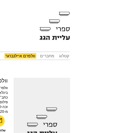
קטלוג
מחברים
וולפרם איילנברגר
וולפ
וולפר
בינלא
כתב־ה
זכה ל
מ-20 שפות וזכה בפרס הצרפתי לספר הזר הטוב ביותר.