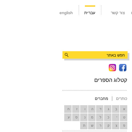
צור קשר
עברית
english
קטלוג הספרים
כותרים
מחברים
א
ב
ג
ד
ה
ו
ז
ח
ט
י
כ
ל
מ
נ
ס
ע
פ
צ
ק
ר
ש
ת