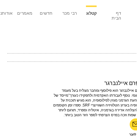
דף
קטלוג
רבי מכר
חדשים
מאמרים
אודותנו
הבית
רם איילנברגר
ם איילנברגר הוא פילוסוף ומחבר מצליח בעל מעמד
ומי. נוסף לעבודתו האקדמית ולתפקידו כעורך־מייסד של
עת הגרמני מגזין לפילוסופיה, הוא מגיש תוכנית על
פילוסופיה בערוץ הטלוויזיה השווייצרי SRF. ספרו זמן הקוסמים
הצלחה אדירה בגרמניה, איטליה וספרד, תורגם ליותר