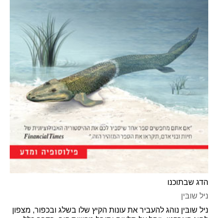
הדג שבתוכנו
ניל שובּין
ניל שובּין נוהג להעביר את עונות הקיץ שלו בשלג ובכפור, מצפון