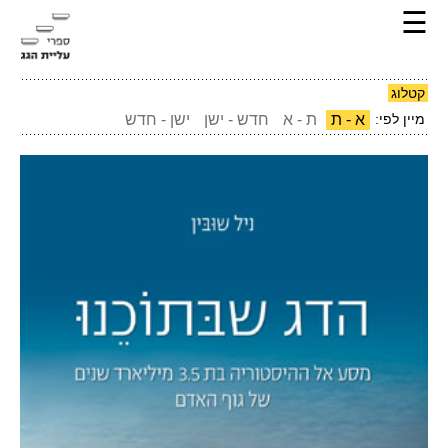
☰
קטלוג
מיין לפי:
א - ת
ת - א
חדש - ישן
ישן - חדש