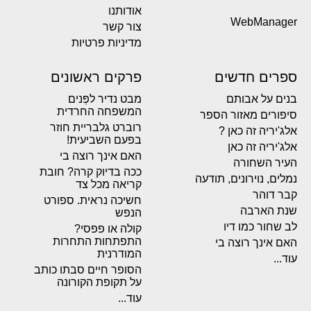
אודותנו
WebManager
צור קשר
מדיניות פרטיות
ספרים חדשים
פרקים ראשונים
בנים על אבותם
מבט נדיר לפְּנים
המשפחה החרדית
סיפורים מאזור הספר
רוברט גלבריית חוזר
אלג'יריה זה כאן ?
בפעם השביעית!
אלג'יריה זה כאן
האם אינך רוצה בי
העיר השחורה
ככה בדיוק קרה? חובת
נמלים, נוירונים, תודעה
קריאה מכל צד
קבר דוהר
חשיכה נראית. ספורט
שנת הארבה
הנפש
לב שחור כמו דיו
קולה או פפסי?
התפתחות התחרות
האם אינך רוצה בי
המודרנית
עוד...
הסופר חיים סבתו כותב
על תקופת הקורונה
עוד...