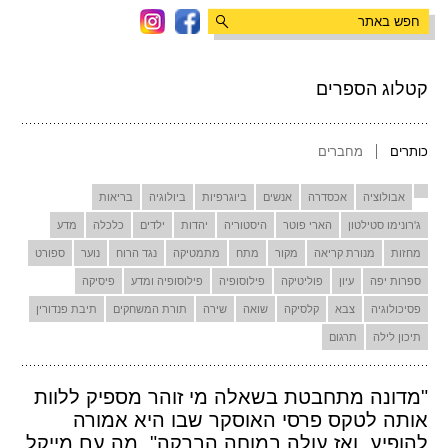
קטלוג הספרים
כותרים
מחברים
אבולוציה
אכסדרה
אנשים
ביוגרפיות
ביולוגיה
בריאות
ג'רונימו סטילטון
הארי פוטר
היסטוריה
יהדות
ילדים
כלכלה
מדע
מחזות
מנורת קריאה
מקור
מתח
מתמטיקה
נגד הרוח
נוער
ספורט
ספרות יפה
עיון
פוליטיקה
פילוסופיה
פילוסופיה ומדע
פיסיקה
פסיכולוגיה
צבא
קלסיקה
שואה
שירה
תורת המשחקים
תיבת פנדורין
תיכון לילה
תרגום
"מדונה מתחבטת בשאלה מי זוהר מספיק ללוות
אותה לטקס פרסי האוסקר שבו היא אמורה
להופיע ,ואז עולה במוחה הברקה" .מה עם מייקל