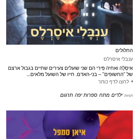
החלולים
ענבלי איסרלס
אִיסְלָה ואחיה פִּירִי הם שני שועלים צעירים שחיים בגבול ארצם
של "החשׂוּפים" – בני-האדם. חייו של השועל מלאים...
לחצו לדף כותר
ילדים
מתח
ספרות יפה
תרגום
תגיות: