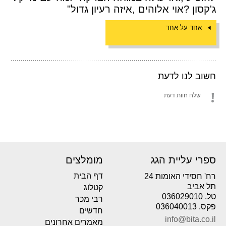
ג'קסון ?אוי אלוהים ,איזה רעיון גדול"
אחד על אחד
חשוב לנו לדעת
שלח חוות דעת
ספרי עליית הגג
מומלצים
דף הבית
רח' חסידי האומות 24
תל אביב
קטלוג
טל. 036029010
רבי מכר
פקס. 036040013
חדשים
info@bita.co.il
מאמרים אחרונים