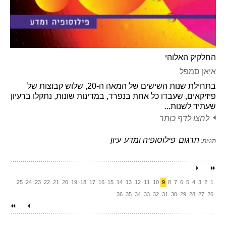
החלקיק האלוהי
איאן סמפל
בתחילת שנות השישים של המאה ה-20, שלוש קבוצות של
פיזיקאים, שעבדו כל אחת בנפרד, במדינות שונות, נתקלו ברעיון
שעתיד לשנות...
לחצו לדף כותר
תרגום
פילוסופיה ומדע
עיון
תגיות:
25
24
23
22
21
20
19
18
17
16
15
14
13
12
11
10
9
8
7
6
5
4
3
2
1
36
35
34
33
32
31
30
29
28
27
26