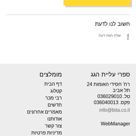
חשוב לנו לדעת
שלח חוות דעת
ספרי עליית הגג
מומלצים
דף הבית
רח' חסידי האומות 24
תל אביב
קטלוג
טל. 036029010
רבי מכר
פקס. 036040013
חדשים
info@bita.co.il
מאמרים אחרונים
אודותנו
WebManager
צור קשר
מדיניות פרטיות