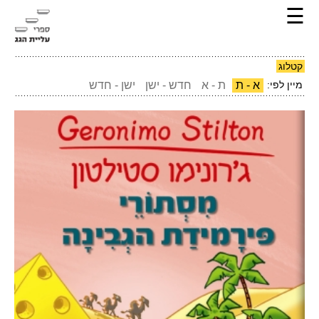
☰
קטלוג
מיין לפי:
א - ת
ת - א
חדש - ישן
ישן - חדש