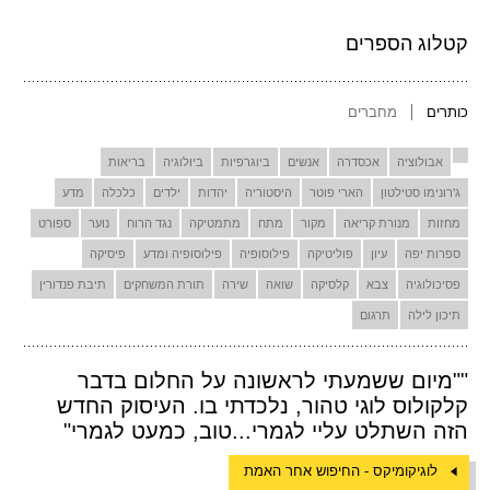
קטלוג הספרים
כותרים
מחברים
אבולוציה
אכסדרה
אנשים
ביוגרפיות
ביולוגיה
בריאות
ג'רונימו סטילטון
הארי פוטר
היסטוריה
יהדות
ילדים
כלכלה
מדע
מחזות
מנורת קריאה
מקור
מתח
מתמטיקה
נגד הרוח
נוער
ספורט
ספרות יפה
עיון
פוליטיקה
פילוסופיה
פילוסופיה ומדע
פיסיקה
פסיכולוגיה
צבא
קלסיקה
שואה
שירה
תורת המשחקים
תיבת פנדורין
תיכון לילה
תרגום
""מיום ששמעתי לראשונה על החלום בדבר
קלקולוס לוגי טהור, נלכדתי בו. העיסוק החדש
הזה השתלט עליי לגמרי...טוב, כמעט לגמרי"
לוגיקומיקס - החיפוש אחר האמת