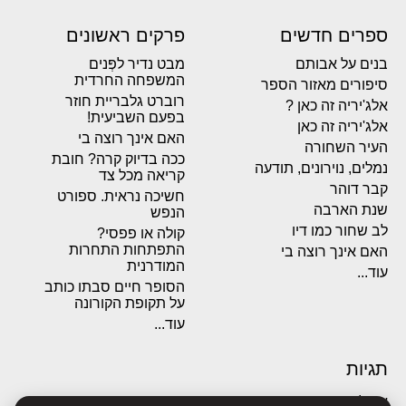
ספרים חדשים
פרקים ראשונים
בנים על אבותם
מבט נדיר לפְּנים
המשפחה החרדית
סיפורים מאזור הספר
רוברט גלבריית חוזר
אלג'יריה זה כאן ?
בפעם השביעית!
אלג'יריה זה כאן
האם אינך רוצה בי
העיר השחורה
ככה בדיוק קרה? חובת
נמלים, נוירונים, תודעה
קריאה מכל צד
קבר דוהר
חשיכה נראית. ספורט
שנת הארבה
הנפש
לב שחור כמו דיו
קולה או פפסי?
התפתחות התחרות
האם אינך רוצה בי
המודרנית
עוד...
הסופר חיים סבתו כותב
על תקופת הקורונה
עוד...
תגיות
אבולוציה