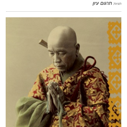
תרגום
עיון
תגיות: