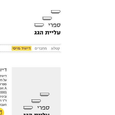
קטלוג
מחברים
דייוויד מייסי
דייו
דייוו
on: A
וביניהם Society Must be Defended
ד"ר ד
העברית 