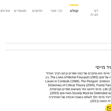
דף
קטלוג
רבי מכר
חדשים
מאמרים
אודותנו
הבית
ויד מייסי
יד מייסי הוא מחברם של כמה ספרים ובהם הכרך הגדול
על חייו של פוקו The Lives of Michel Foucault (1993). בין
ספריו הנוספים: Lacan in Contexts (1988), The Penguin
Dictionary of Critical Theory (2000), Frantz Fan
Life (2000). מייסי תירגם יותר משישים ספרים מצרפתית,
 מאת פוקו (2003).
ייוויד מייסי הלך לעולמו בשעת הכנתה של המהדורה
הזאת (2011).