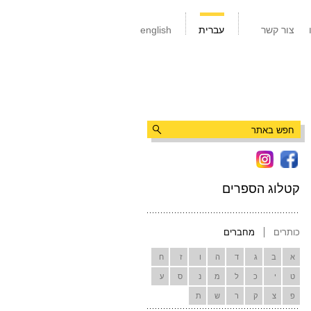
צור קשר
עברית
english
קטלוג הספרים
כותרים
מחברים
א
ב
ג
ד
ה
ו
ז
ח
ט
י
כ
ל
מ
נ
ס
ע
פ
צ
ק
ר
ש
ת