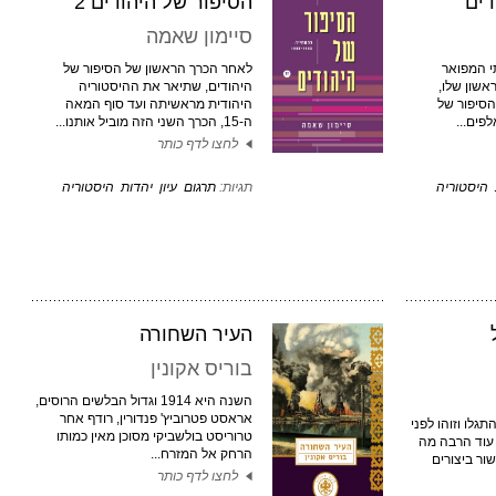
דים
הסיפור של היהודים 2
סיימון שאמה
י המפואר
לאחר הכרך הראשון של הסיפור של
אשון שלו,
היהודים, שתיאר את ההיסטוריה
סיפור של
היהודית מראשיתה ועד סוף המאה
פים...
ה-15, הכרך השני הזה מוביל אותנו...
לחצו לדף כותר
היסטוריה
תגיות:
תרגום
עיון
יהדות
היסטוריה
העיר השחורה
בוריס אקונין
השנה היא 1914 וגדול הבלשים הרוסים,
אראסט פטרוביץ' פנדורין, רודף אחר
תגלו וזוהו לפני
טרוריסט בולשביקי מסוכן מאין כמותו
ל יש עוד הרבה מה
הרחק אל המזרח...
ור ביצורים
לחצו לדף כותר