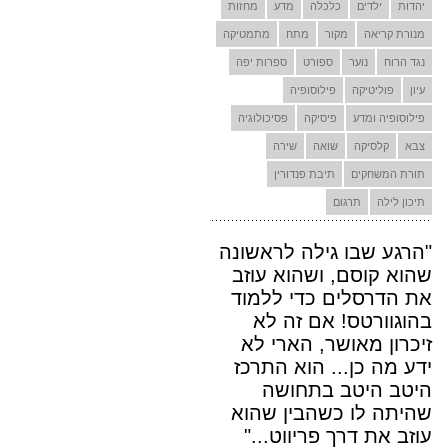
יהדות
ילדים
כלכלה
מדע
מחזות
מנורת קריאה
מקור
מתח
מתמטיקה
נגד הרוח
נוער
ספורט
ספרות יפה
עיון
פוליטיקה
פילוסופיה
פילוסופיה ומדע
פיסיקה
פסיכולוגיה
צבא
קלסיקה
שואה
שירה
תורת המשחקים
תיבת פנדורין
תיכון לילה
תרגום
"הרגע שבו גילה לראשונה
שהוא קוסם, ושהוא עוזב
את הדרסלים כדי ללמוד
בהוגוורטס! אם זה לא
זיכרון מאושר, הארי לא
ידע מה כן... הוא התרכז
היטב היטב בתחושה
שהיתה לו כשהבין שהוא
עוזב את דרך פריווט..."