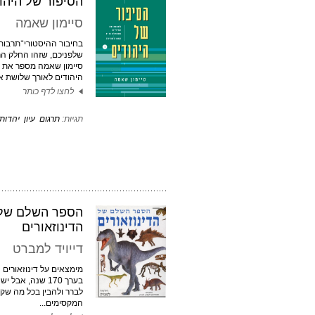
הסיפור של היהו
סיימון שאמה
בחיבור ההיסטורי־תרבות
שלפניכם, שזהו החלק הר
סיימון שאמה מספר את ה
היהודים לאורך שלושת אל
לחצו לדף כותר
תגיות:
תרגום
עיון
יהדות
הספר השלם של
הדינוזאורים
דייויד למברט
מימצאים על דינוזאורים ה
בערך 170 שנה, אב
לברר ולהבין בכל מה שקש
המקסימים...