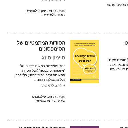
ות יפה
תרגום
תגיות:
תרגום
עיון
פילוסופיה
ומדע
פילוסופיה
ט
הסודות המתמטיים של
הסימפסונים
סיימון סינג
 מוצרט נשים:
ו, גירו אותו,
ייתכן שצפיתם במאות פרקים של
ו בו; ובאותה
"משפחת סימפסון" (ושל הסדרה
התאומה שלה, "פיוּצ'רמה") בלי להבין
כלל שמשולבות בהם...
לחצו לדף כותר
תגיות:
תרגום
פילוסופיה
ומדע
עיון
מתמטיקה