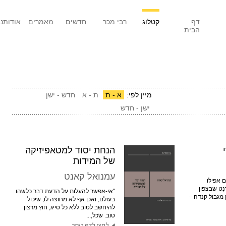
דף
קטלוג
רבי מכר
חדשים
מאמרים
אודותנו
הבית
מיין לפי:
א - ת
ת - א
חדש - ישן
ישן - חדש
הנחת יסוד למטאפיזיקה
של המידות
עמנואל קאנט
 אפילו
נְט שבצפון
"אי-אפשר להעלות על הדעת דבר כלשהו
 מגבול קנדה –
בעולם, ואכן אף לא מחוצה לו, שיכול
להיחשב לטוב ללא כל סייג, חוץ מרצון
טוב. שׂכל,...
לחצו לדף כותר