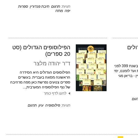
תגיות:
תרגום
תיבת פנדורין
ספרות
יפה
מתח
ולים
הפילוסופים הגדולים (סט
20 ספרים)
ד"ר יהודה מלצר
החל במותו של סוקרטס בשנת 399 לפני
עד לזמננו, ימי
הפילוסופים הגדולים היא הסידרה
 - בריאן מגי
הראשונה מסוגה בעברית. בעשרים
ספרים צנועים נפרשת כאן מפה מרהיבה
של נוף הפילוסופיה המערבית,...
לחצו לדף כותר
גום
תגיות:
פילוסופיה
עיון
תרגום