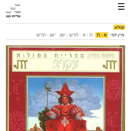
☰
קטלוג
מיין לפי:
א - ת
ת - א
חדש - ישן
ישן - חדש