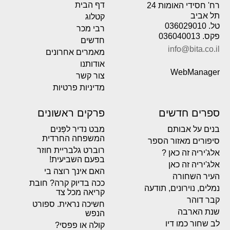
דף הבית
רח' חסידי האומות 24
תל אביב
קטלוג
טל. 036029010
רבי מכר
פקס. 036040013
חדשים
info@bita.co.il
מאמרים אחרונים
אודותנו
WebManager
צור קשר
מדיניות פרטיות
ספרים חדשים
פרקים ראשונים
בנים על אבותם
מבט נדיר לפְּנים
המשפחה החרדית
סיפורים מאזור הספר
רוברט גלבריית חוזר
אלג'יריה זה כאן ?
בפעם השביעית!
אלג'יריה זה כאן
האם אינך רוצה בי
העיר השחורה
ככה בדיוק קרה? חובת
נמלים, נוירונים, תודעה
קריאה מכל צד
קבר דוהר
חשיכה נראית. ספורט
שנת הארבה
הנפש
לב שחור כמו דיו
קולה או פפסי?