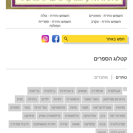
השמש והירח - מאזניים
השמש והירח - טלה
השמש והירח - עקרב
השמש והירח - ספריית
המזלות
קטלוג הספרים
כותרים
מחברים
אבולוציה
אכסדרה
אנשים
ביוגרפיות
ביולוגיה
בריאות
ג'רונימו סטילטון
הארי פוטר
היסטוריה
יהדות
ילדים
כלכלה
מדע
מחזות
מנורת קריאה
מקור
מתח
מתמטיקה
נגד הרוח
נוער
ספורט
ספרות יפה
עיון
פוליטיקה
פילוסופיה
פילוסופיה ומדע
פיסיקה
פסיכולוגיה
צבא
קלסיקה
שואה
שירה
תורת המשחקים
תיבת פנדורין
תיכון לילה
תרגום