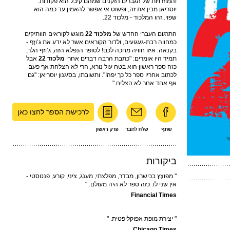
והמוזרויות של הגברים הזקנים שמהם קיבל הוא פקודות."
יוסריאן מבין את זה, ופשוט אי אפשר להאמין עד כמה הוא
שפוי. זהו המלכוד - מלכוד 22.
התרגום העברי החדש של
מלכוד 22
מוגש לקוראים הוותיקים
כמחווה רבת-געגועים, ולדור הקוראים אשר לא ידע את ג’וזֶף -
בקנאה: איזו חוויה מחכה לכם! לסופר הנפלא הזה, ג’וזף הלר,
תמיד היו אומרים: "כתבת הרבה דברים אחרי
מלכוד 22
אבל
כזה ספר ראשון הוא בטח עול נורא, הרי לא הצלחת אף פעם
לכתוב אחריו ספר כל כך יפה!". ותשובתו, בסיגנון יוסריאן: "גם
אף אחד אחר לא הצליח."
לרכישת הספר לחצו כאן
ביקורות
" מפוצָץ בכישרון, מבדר, מפלצתי, מענג, ציני, קורע, פנטסטי -
אין שני לו. כזה ספר לא היה מעולם. "
Financial Times
" יצירת מופת אפוקליפטית. "
Chicago Times