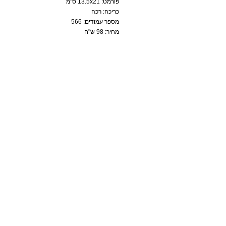
פורמט: 13.5x21 ס"מ
כריכה: רכה
מספר עמודים: 566
מחיר: 98 ש"ח