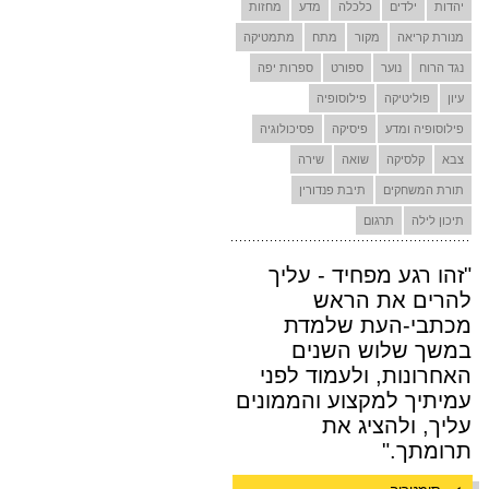
יהדות
ילדים
כלכלה
מדע
מחזות
מנורת קריאה
מקור
מתח
מתמטיקה
נגד הרוח
נוער
ספורט
ספרות יפה
עיון
פוליטיקה
פילוסופיה
פילוסופיה ומדע
פיסיקה
פסיכולוגיה
צבא
קלסיקה
שואה
שירה
תורת המשחקים
תיבת פנדורין
תיכון לילה
תרגום
"זהו רגע מפחיד - עליך
להרים את הראש
מכתבי-העת שלמדת
במשך שלוש השנים
האחרונות, ולעמוד לפני
עמיתיך למקצוע והממונים
עליך, ולהציג את
תרומתך."