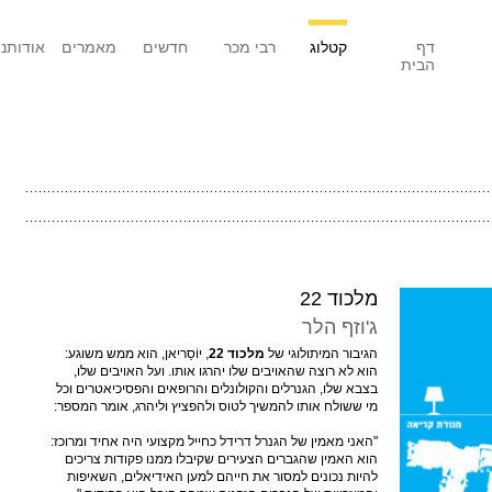
דף
קטלוג
רבי מכר
חדשים
מאמרים
אודותנו
הבית
מלכוד 22
ג'וזף הלר
הגיבור המיתולוגי של
מלכוד 22
, יוֹסַריאן, הוא ממש משוגע:
הוא לא רוצה שהאויבים שלו יהרגו אותו. ועל האויבים שלו,
בצבא שלו, הגנרלים והקולונלים והרופאים והפסיכיאטרים וכל
מי ששולח אותו להמשיך לטוס ולהפציץ וליהרג, אומר המספר:
"האני מאמין של הגנרל דרידל כחייל מקצועי היה אחיד ומרוכז:
הוא האמין שהגברים הצעירים שקיבלו ממנו פקודות צריכים
להיות נכונים למסור את חייהם למען האידיאלים, השאיפות