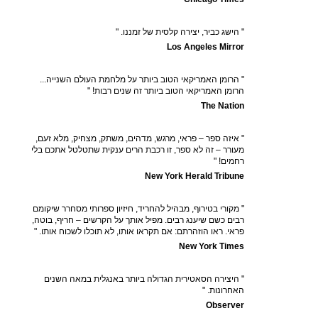
" הישג כביר, יצירה קלסית של זמננו. "
Los Angeles Mirror
" הרומן האמריקאי הטוב ביותר על מלחמת העולם השנייה...
הרומן האמריקאי הטוב ביותר זה שנים רבות! "
The Nation
" איזה ספר – פראי, מרגש, מדהים, משתק, מצחיק, מלא זעם,
מעורר – זה לא ספר, זו רכבת הרים ענקית שתטלטל אתכם בלי
רחמים! "
New York Herald Tribune
" מקורי בטירוף, מבהיל להחריד, חיזיון ספרותי מסחרר שיקומם
רבים כשם שיענג רבים. מפיל אותך על הקרשים – חריף, בוטה,
פראי. ראו הוזהרתם: אם תקראו אותו, לא תוכלו לשכוח אותו. "
New York Times
" היצירה הסאטירית הגדולה ביותר באנגלית במאה השנים
האחרונות. "
Observer