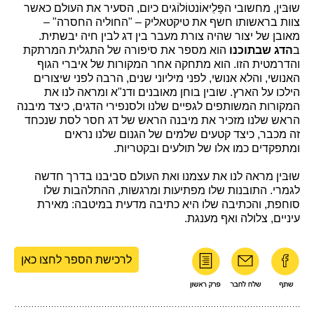
שוּבּין, מחשובי הפָּלֵיאוֹנטוֹלוֹגים כיום, הסעיר את העולם כאשר
צוות בראשותו חשף את טיקטאליק – "החוליה החסרה" –
מאובן של יצור שהיה צורת מעבר בין דג לבין חיה יבשתית.
ב
הדג שבתוכנו
הוא מספר את סיפורה של התגלית המרתקת
והדרמטית הזו. הוא מתחקה אחר המקורות של איברי הגוף
האנושי, והלא אנושי, לפני מיליוני שנים, הרבה לפני שיצורים
הילכו על הארץ. שובין בוחן מאובנים ודנ"א ומראה לנו את
המקורות המשותפים לגפיים שלנו ולסנפירי הדגים, כיצד מיבנה
הראש שלנו מזכיר את מיבנה הראש של דג חסר לסת שנכחד
זה מכבר, כיצד קטעים שלמים של הגנום שלנו נראים
ומתפקדים כמו אלו של תולעים ובקטריות.
שוּבּין מראה לנו את עצמנו ואת העולם סביבנו בדרך חדשה
לגמרי. התובנות שלו מפתיעות ומרגשות, ההתלהבות שלו
סוחפת, והכתיבה שלו היא כתיבה מדעית במיטבה: מאירת
עיניים, צלולה ואף מענגת.
לרכישת הספר לחצו כאן