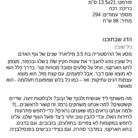
פורמט: 13.5x21 ס"מ
כריכה: רכה
מספר עמודים: 294
מחיר: 98 ש"ח
הדג שבתוכנו
ניל שובּין
מסע אל ההיסטוריה בת 3.5 מיליארד שנים של גוף האדם
ניל שובּין נוהג להעביר את עונות הקיץ שלו בשלג ובכפור, מצפון
לחוג הארקטי, זוחל על סלעים וסובל מכוויות קור. בדרך כלל הוא
לא מוצא שום דבר. אבל לפעמים, עם קצת מזל, הוא מוצא
עצמות דגים עתיקות. ואז – כמו כל בלש שמפענח תעלומה - הוא
מאושר.
מה משותף ליד אנושית ולכנף של זבוב? ולבלוטות זיעה, שדיים
וקשׂקשׂים? למה אנחנו משהקים (רמז: זה קשור לראשנים...)?
ולמה אנחנו נראים כמו שאנחנו נראים? כדי לחפש פתרונות
לחידות האלו, וכדי להבין טוב יותר כיצד פועל הגוף שלנו, עלינו
לחפש במקומות לא צפויים: בתולעים, בזבובים, וגם בדגים.
בחוג הארקטי, במדבר סהרה, וגם בצידי כבישים בפנסילבניה.