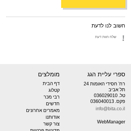
חשוב לנו לדעת
שלח חוות דעת
ספרי עליית הגג
מומלצים
דף הבית
רח' חסידי האומות 24
תל אביב
קטלוג
טל. 036029010
רבי מכר
פקס. 036040013
חדשים
info@bita.co.il
מאמרים אחרונים
אודותנו
WebManager
צור קשר
מדיניות פרטיות