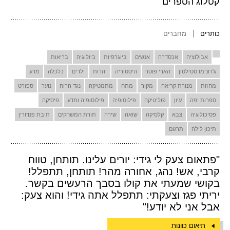
קטלוג הספרים
כותרים
מחברים
אבולוציה
אכסדרה
אנשים
ביוגרפיות
ביולוגיה
בריאות
ג'רונימו סטילטון
הארי פוטר
היסטוריה
יהדות
ילדים
כלכלה
מדע
מחזות
מנורת קריאה
מקור
מתח
מתמטיקה
נגד הרוח
נוער
ספורט
ספרות יפה
עיון
פוליטיקה
פילוסופיה
פילוסופיה ומדע
פיסיקה
פסיכולוגיה
צבא
קלסיקה
שואה
שירה
תורת המשחקים
תיבת פנדורין
תיכון לילה
תרגום
"פתאום צעק לי גידי: יורים עלינו. תותחן, טווח
קרבי, אש! נהג, אחורה מהר! תותחן, תתפלל!
בקושי שמעתי את קולו בסבך הרעשים בקשר.
יריתי פגז וצעקתי: תתפלל אתה גידי! והוא צעק:
אבל אני לא יודע!"
תיאום כוונות