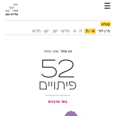
☰
קטלוג
מיין לפי:
א - ת
ת - א
חדש - ישן
ישן - חדש