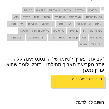
אבולוציה
אכסדרה
אנשים
ביוגרפיות
ביולוגיה
בריאות
ג'רונימו סטילטון
הארי פוטר
היסטוריה
יהדות
ילדים
כלכלה
מדע
מחזות
מנורת קריאה
מקור
מתח
מתמטיקה
נגד הרוח
נוער
ספורט
ספרות יפה
עיון
פוליטיקה
פילוסופיה
פילוסופיה ומדע
פיסיקה
פסיכולוגיה
צבא
קלסיקה
שואה
שירה
תורת המשחקים
תיבת פנדורין
תיכון לילה
תרגום
"קביעת תאריך לסיומו של הרנסנס אינה קלה
יותר מקביעת תאריך תחילתו - תוכלו לומר שהוא
עדיין נמשך."
היסטוריה של המדע
חשוב לנו לדעת