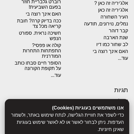
רוברט גלבריית חוזר
אלג'יריה זה כאן ?
בפעם השביעית!
אלג'יריה זה כאן
האם אינך רוצה בי
העיר השחורה
ככה בדיוק קרה? חובת
נמלים, נוירונים, תודעה
קריאה מכל צד
קבר דוהר
חשיכה נראית. ספורט
שנת הארבה
הנפש
לב שחור כמו דיו
קולה או פפסי?
התפתחות התחרות
האם אינך רוצה בי
המודרנית
עוד...
הסופר חיים סבתו כותב
על תקופת הקורונה
עוד...
תגיות
אבולוציה
אכסדרה
אנו משתמשים בעוגיות (Cookies)
אנשים
כדי לשפר את חוויית הגלישה, לנתח שימוש באתר, ולשמור
ביוגרפיות
העדפות. ניתן לבחור לאשר או לא לאשר שימוש בעוגיות
ביולוגיה
שאינן חיוניות.