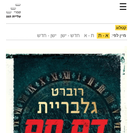
☰
קטלוג
מיין לפי:
א - ת
ת - א
חדש - ישן
ישן - חדש