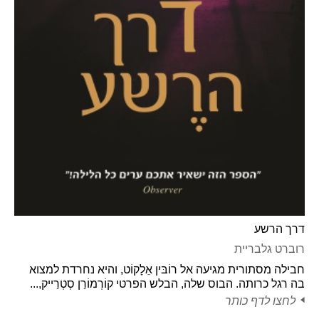
דרך הרשע
רוברט גלבריית
חבילה מסתורית מגיעה אל רוֹבּין אֵלָקוֹט, והיא נחרדת למצוא
בה רגל כרותה. הבוס שלה, הבלש הפרטי קוֹרְמוֹרַן סְטְרַייק,...
לחצו לדף כותר