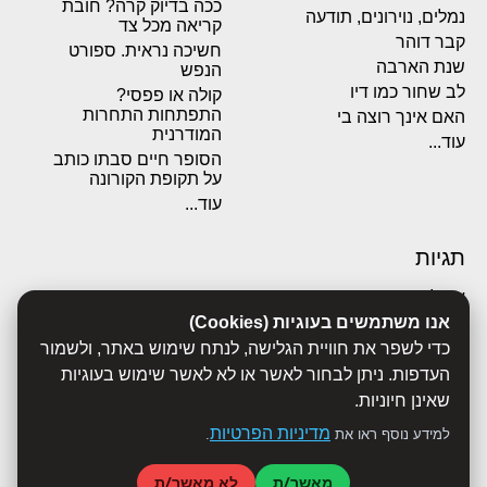
ככה בדיוק קרה? חובת
נמלים, נוירונים, תודעה
קריאה מכל צד
קבר דוהר
חשיכה נראית. ספורט
שנת הארבה
הנפש
לב שחור כמו דיו
קולה או פפסי?
התפתחות התחרות
האם אינך רוצה בי
המודרנית
עוד...
הסופר חיים סבתו כותב
על תקופת הקורונה
עוד...
תגיות
אבולוציה
אכסדרה
אנו משתמשים בעוגיות (Cookies)
אנשים
כדי לשפר את חוויית הגלישה, לנתח שימוש באתר, ולשמור
ביוגרפיות
העדפות. ניתן לבחור לאשר או לא לאשר שימוש בעוגיות
ביולוגיה
שאינן חיוניות.
בריאות
מדיניות הפרטיות
למידע נוסף ראו את
.
ג'רונימו סטילטון
הארי פוטר
מאשר/ת
לא מאשר/ת