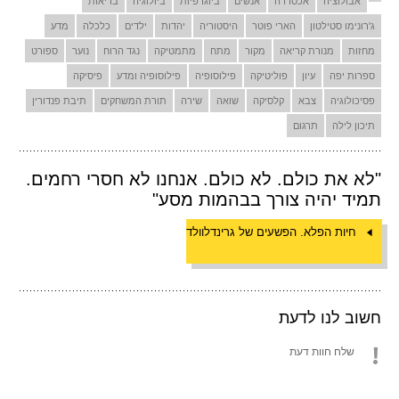
אבולוציה
אכסדרה
אנשים
ביוגרפיות
ביולוגיה
בריאות
ג'רונימו סטילטון
הארי פוטר
היסטוריה
יהדות
ילדים
כלכלה
מדע
מחזות
מנורת קריאה
מקור
מתח
מתמטיקה
נגד הרוח
נוער
ספורט
ספרות יפה
עיון
פוליטיקה
פילוסופיה
פילוסופיה ומדע
פיסיקה
פסיכולוגיה
צבא
קלסיקה
שואה
שירה
תורת המשחקים
תיבת פנדורין
תיכון לילה
תרגום
"לא את כולם. לא כולם. אנחנו לא חסרי רחמים.
תמיד יהיה צורך בבהמות מסע"
חיות הפלא. הפשעים של גרינדלוולד
חשוב לנו לדעת
שלח חוות דעת