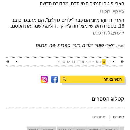
הארי פוטר והנסיך חצוי הדם. מהדורה חדשה
ג'יי.קיי. רולינג
הארי, רון והֶרמיוני הם כבר "ילדים גדולים". הם מתבגרים בני
16. בספרה השישי מצליחה ג’יי. קיי. רוֹלינג לשמר את הקסם...
לחצו לדף כותר
הארי פוטר
ילדים
נוער
ספרות יפה
תרגום
תגיות:
14
13
12
11
10
9
8
7
6
5
4
3
2
1
קטלוג הספרים
כותרים
מחברים