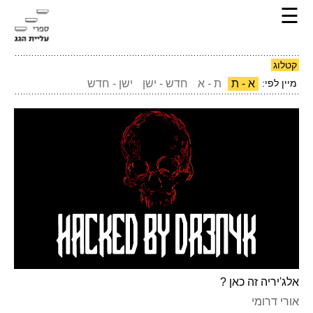
☰
קטלוג
מיין לפי:
א - ת
ת - א
חדש - ישן
ישן - חדש
אלג'יריה זה כאן ?
אורי דרומי