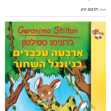
תרגום
עיון
תגיות: