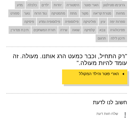
ג'רונימו סטילטון
הארי פוטר
היסטוריה
יהדות
ילדים
כלכלה
מדע
מחזות
מנורת קריאה
מקור
מתח
מתמטיקה
נגד הרוח
נוער
ספורט
ספרות יפה
עיון
פוליטיקה
פילוסופיה
פילוסופיה ומדע
פיסיקה
פסיכולוגיה
צבא
קלסיקה
שואה
שירה
תורת המשחקים
תיבת פנדורין
תיכון לילה
תרגום
"רק התחיל, וכבר כמעט הרג אותנו. מעולה. זה
עומד להיות מעולה."
הארי פוטר והילד המקולל
חשוב לנו לדעת
שלח חוות דעת