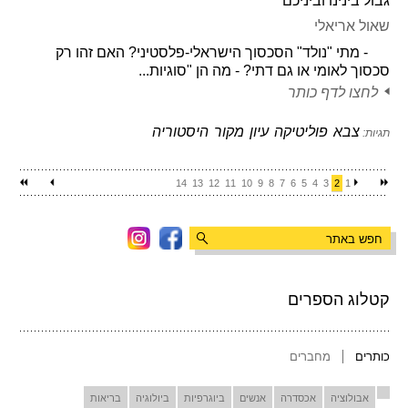
גבול בינינו וביניכם
שאול אריאלי
- מתי "נולד" הסכסוך הישראלי-פלסטיני? האם זהו רק
סכסוך לאומי או גם דתי? - מה הן "סוגיות...
לחצו לדף כותר
צבא
פוליטיקה
עיון
מקור
היסטוריה
תגיות:
14
13
12
11
10
9
8
7
6
5
4
3
2
1
קטלוג הספרים
כותרים
מחברים
אבולוציה
אכסדרה
אנשים
ביוגרפיות
ביולוגיה
בריאות