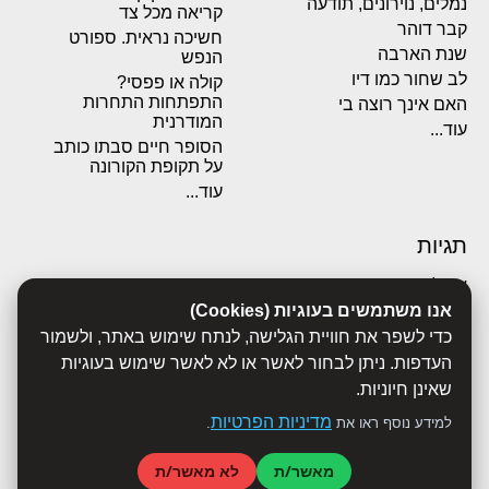
נמלים, נוירונים, תודעה
קריאה מכל צד
קבר דוהר
חשיכה נראית. ספורט
שנת הארבה
הנפש
לב שחור כמו דיו
קולה או פפסי?
התפתחות התחרות
האם אינך רוצה בי
המודרנית
עוד...
הסופר חיים סבתו כותב
על תקופת הקורונה
עוד...
תגיות
אבולוציה
אנו משתמשים בעוגיות (Cookies)
אכסדרה
אנשים
כדי לשפר את חוויית הגלישה, לנתח שימוש באתר, ולשמור
ביוגרפיות
העדפות. ניתן לבחור לאשר או לא לאשר שימוש בעוגיות
ביולוגיה
שאינן חיוניות.
בריאות
מדיניות הפרטיות
למידע נוסף ראו את
.
ג'רונימו סטילטון
הארי פוטר
מאשר/ת
לא מאשר/ת
היסטוריה