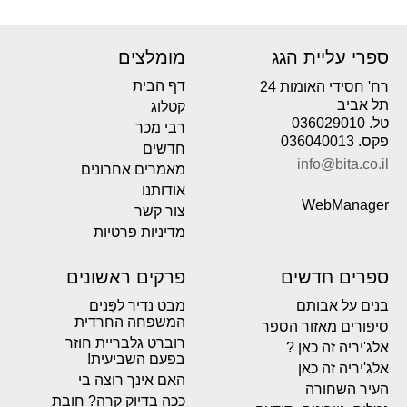
ספרי עליית הגג
מומלצים
דף הבית
רח' חסידי האומות 24
תל אביב
קטלוג
טל. 036029010
רבי מכר
פקס. 036040013
חדשים
info@bita.co.il
מאמרים אחרונים
אודותנו
WebManager
צור קשר
מדיניות פרטיות
ספרים חדשים
פרקים ראשונים
בנים על אבותם
מבט נדיר לפְּנים
המשפחה החרדית
סיפורים מאזור הספר
רוברט גלבריית חוזר
אלג'יריה זה כאן ?
בפעם השביעית!
אלג'יריה זה כאן
האם אינך רוצה בי
העיר השחורה
ככה בדיוק קרה? חובת