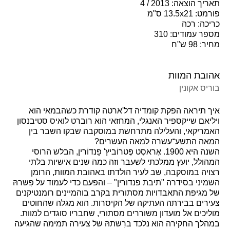
תאריך הוצאה: 2013 / 4
פורמט: 13.5x21 ס"מ
כריכה: רכה
מספר עמודים: 310
מחיר: 98 ש"ח
אהובת המוות
בוריס אקונין
איך תיראה הפקת קומדיה דל'ארטה קודרת כשהבמאי הוא
ויליאם שייקספיר האנגלי, המחזאי הוא רוברט לואיס סטיבנסון
האמריקאי, והעלילה מתרחשת במוסקבה שבקו השבר בין
המאה התשע־עשרה למאה העשרים?
השנה היא 1900. אֶראסְט פֶּטרוֹביץ' פַנדוֹרין, הבלש הרוסי
המהולל, יועץ ממלכתי לשעבר וזה כמה שנים אישיות בלתי
רצויה במוסקבה, שב לעיר הולדתו באהובת המוות, הרומן
השמיני בסידרה "תיבת פנדורין" – והפעם כדי לעמוד על פִּשרהּ
של מגיפת התאבדויות מסתורית בקרב בוהמיינים רומנטיקנים
צעירים בבירתה העתיקה של הקיסרות. הוא מגלה שהחוטים
מוליכים אל מועדון משוררים מסתורי, שחבריו סוגדים למוות.
במהלך החקירה הוא נלכד ברִשתהּ של צעירה תמימה שהגיעה