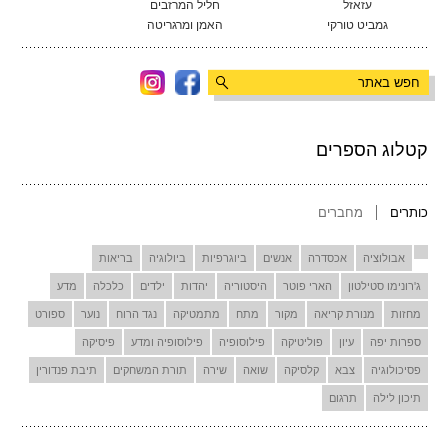
עזאזל
חליל המרזבים
גמביט טורקי
האמן ומרגריטה
קטלוג הספרים
כותרים
מחברים
אבולוציה
אכסדרה
אנשים
ביוגרפיות
ביולוגיה
בריאות
ג'רונימו סטילטון
הארי פוטר
היסטוריה
יהדות
ילדים
כלכלה
מדע
מחזות
מנורת קריאה
מקור
מתח
מתמטיקה
נגד הרוח
נוער
ספורט
ספרות יפה
עיון
פוליטיקה
פילוסופיה
פילוסופיה ומדע
פיסיקה
פסיכולוגיה
צבא
קלסיקה
שואה
שירה
תורת המשחקים
תיבת פנדורין
תיכון לילה
תרגום