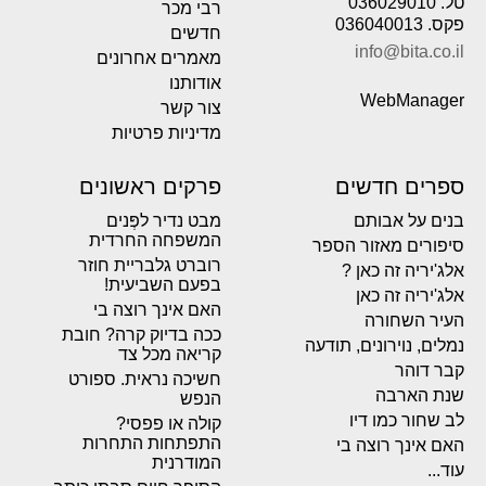
טל. 036029010
רבי מכר
פקס. 036040013
חדשים
info@bita.co.il
מאמרים אחרונים
אודותנו
WebManager
צור קשר
מדיניות פרטיות
ספרים חדשים
פרקים ראשונים
בנים על אבותם
מבט נדיר לפְּנים
המשפחה החרדית
סיפורים מאזור הספר
רוברט גלבריית חוזר
אלג'יריה זה כאן ?
בפעם השביעית!
אלג'יריה זה כאן
האם אינך רוצה בי
העיר השחורה
ככה בדיוק קרה? חובת
נמלים, נוירונים, תודעה
קריאה מכל צד
קבר דוהר
חשיכה נראית. ספורט
שנת הארבה
הנפש
לב שחור כמו דיו
קולה או פפסי?
התפתחות התחרות
האם אינך רוצה בי
המודרנית
עוד...