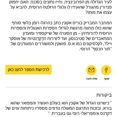
לעיר הגדולה מן הפרובינציה, וחייו נתונים בסכנה. האם יחמוק
פנדורין מהגורל שהועידו לו גלגלי הרולטה הרוסית, להביא על
עצמו את מותו?
המחבר המבריק בוריס אקוּנין כתב כהרגלו רומן בלשי סוחף
שהוא כולו מחווה מרגשת לגדולי הספרות האנגלית והספרות
הרוסית לדורותיהן – מן הסערה של שייקספיר ומועדון
המתאבדים של סטיבנסון, ועד ליצירות הדֶקָדֶנטיות של אוסקר
ויילד, לקלסיקונים כמו א.ס. פושקין ולמשוררים המעודנים של
"תור הכסף" הרוסי.
לרכישת הספר לחצו כאן
ביקורות
" כישרונו הגדול של אקונין הוא בעולם העשיר והמפואר שהוא
בורא, ובזכות התרגום המעולה נודפים מספריו ניחוחות עזים של
דקדנס אימפריאלי-רוסי גם בעברית. "