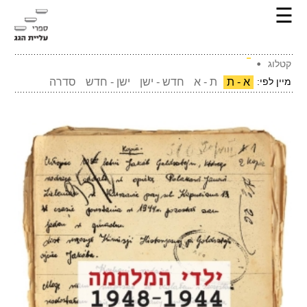
☰
קטלוג
מיין לפי:
א - ת
ת - א
חדש - ישן
ישן - חדש
סדרה