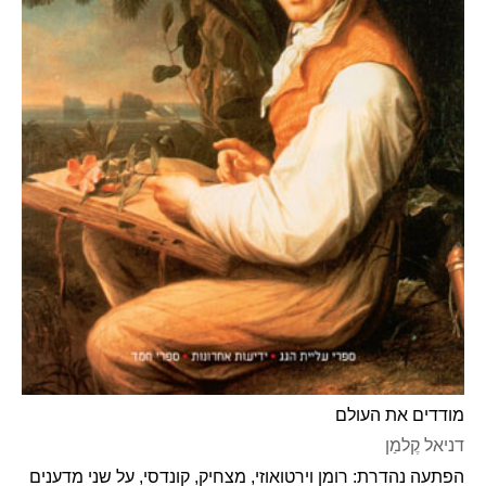
מודדים את העולם
דניאל קֶלמַן
הפתעה נהדרת: רומן וירטואוזי, מצחיק, קונדסי, על שני מדענים