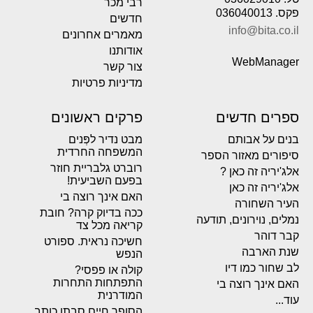
רבי מכר
פקס. 036040013
חדשים
info@bita.co.il
מאמרים אחרונים
אודותנו
WebManager
צור קשר
מדיניות פרטיות
ספרים חדשים
פרקים ראשונים
בנים על אבותם
מבט נדיר לפְּנים
המשפחה החרדית
סיפורים מאזור הספר
רוברט גלבריית חוזר
אלג'יריה זה כאן ?
בפעם השביעית!
אלג'יריה זה כאן
האם אינך רוצה בי
העיר השחורה
ככה בדיוק קרה? חובת
נמלים, נוירונים, תודעה
קריאה מכל צד
קבר דוהר
חשיכה נראית. ספורט
שנת הארבה
הנפש
לב שחור כמו דיו
קולה או פפסי?
התפתחות התחרות
האם אינך רוצה בי
המודרנית
עוד...
הסופר חיים סבתו כותב