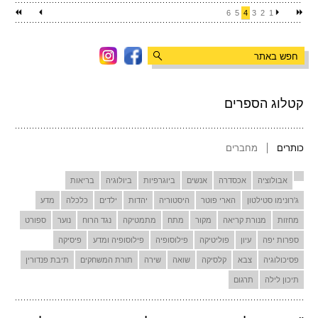
6
5
4
3
2
1
קטלוג הספרים
כותרים
מחברים
אבולוציה
אכסדרה
אנשים
ביוגרפיות
ביולוגיה
בריאות
ג'רונימו סטילטון
הארי פוטר
היסטוריה
יהדות
ילדים
כלכלה
מדע
מחזות
מנורת קריאה
מקור
מתח
מתמטיקה
נגד הרוח
נוער
ספורט
ספרות יפה
עיון
פוליטיקה
פילוסופיה
פילוסופיה ומדע
פיסיקה
פסיכולוגיה
צבא
קלסיקה
שואה
שירה
תורת המשחקים
תיבת פנדורין
תיכון לילה
תרגום