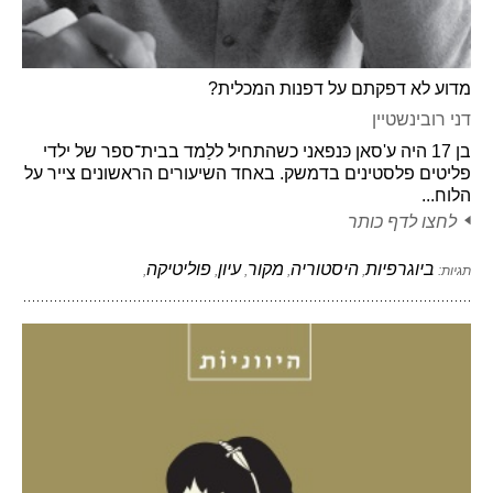
מדוע לא דפקתם על דפנות המכלית?
דני רובינשטיין
בן 17 היה ע'סאן כּנפאני כשהתחיל ללַמד בבית־ספר של ילדי
פליטים פלסטינים בדמשק. באחד השיעורים הראשונים צייר על
הלוח...
לחצו לדף כותר
ביוגרפיות
היסטוריה
מקור
עיון
פוליטיקה
תגיות:
,
,
,
,
,