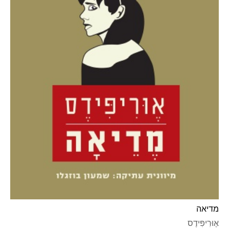
מדיאה
אֶוּרִיפִּידֶס