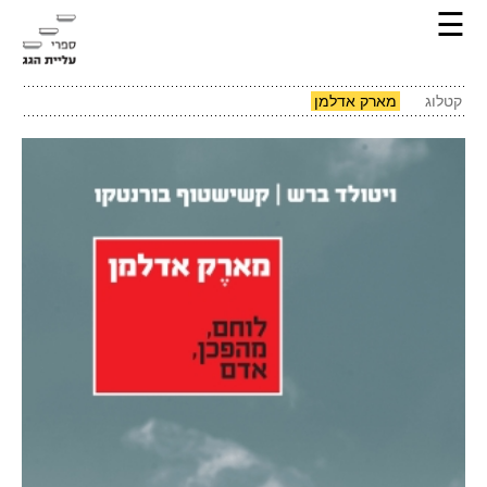
☰
קטלוג
מארק אדלמן