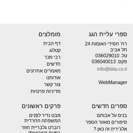
ספרי עליית הגג
מומלצים
דף הבית
רח' חסידי האומות 24
תל אביב
קטלוג
טל. 036029010
רבי מכר
פקס. 036040013
חדשים
info@bita.co.il
מאמרים אחרונים
אודותנו
WebManager
צור קשר
מדיניות פרטיות
ספרים חדשים
פרקים ראשונים
בנים על אבותם
מבט נדיר לפְּנים
המשפחה החרדית
סיפורים מאזור הספר
רוברט גלבריית חוזר
אלג'יריה זה כאן ?
בפעם השביעית!