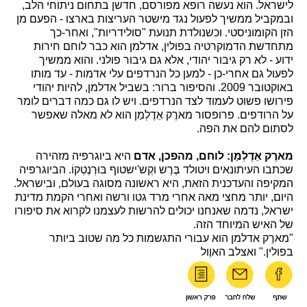
לישראל. הוא נעשה רופא מפורסם, חדשן בתחום ניתוחי הלב,
ובמקביל ממשיך לפעול נגד מישטר העריצות בארצו - הפעם מן
הזן הקומוניסטי. וכשנולדת תנועת "סולידריות", ואחר-כך
מתחדשת הדמוקרטיה בפולין, אדלמן הוא כבר לוחם חירות
ידוע - לא רק גיבור יהודי, אלא גם גיבור פולני. והוא ממשיך
לפעול גם אחרי-כן - למען כל הנרדפים עלי אדמות - עד מותו
באוקטובר 2009. והסיפור ברור: בשביל אדלמן, להיות יהודי
פירושו פשוט לעמוד לצד הנרדפים. ויש לו גם כמה דברים לומר
על הרודפים. פרופסור מארֶק אֵדֶלְמַן הוא לא מאלה שאפשר
לסתום להם את הפה.
מארֶק אֵדֶלְמַן: לוחם, מהפכן, אדם
היא ביוגרפיה מזהירה
שכתבו העיתונאים ויטולד בֶּרֶש וקְש'ישטוף בּוּרְנֶטְקוֹ. הביוגרפיה
המקיפה והעדכנית הזאת, היא ראשונה מסוגה בעולם, ובישראל.
היום, יותר מחצי מאה אחרי מרד גטו ורשה ואחרי הקמת מדינת
ישראל, נדמה שאנחנו יכולים להרשות לעצמנו לקרוא את סיפורו
של האיש המיוחד הזה.
"מארֶק אדלמן הוא עבורי התגשמות כל מה שטוב ביותר
בפולין." ואצלב האוֶול