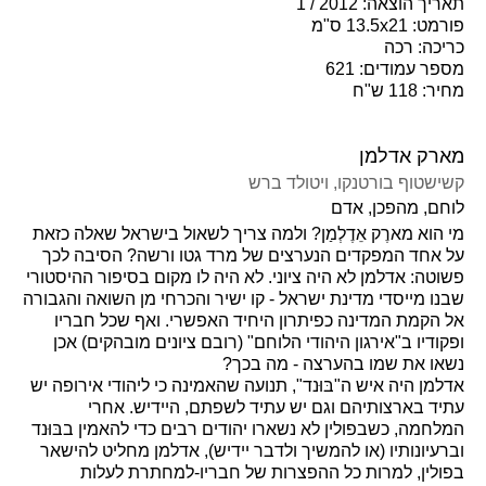
תאריך הוצאה: 2012 / 1
פורמט: 13.5x21 ס"מ
כריכה: רכה
מספר עמודים: 621
מחיר: 118 ש"ח
מארק אדלמן
קשישטוף בורטנקו
, ויטולד ברש
לוחם, מהפכן, אדם
מי הוא מארֶק אֵדֶלְמַן? ולמה צריך לשאול בישראל שאלה כזאת
על אחד המפקדים הנערצים של מרד גטו ורשה? הסיבה לכך
פשוטה: אדלמן לא היה ציוני. לא היה לו מקום בסיפור ההיסטורי
שבנו מייסדי מדינת ישראל - קו ישיר והכרחי מן השואה והגבורה
אל הקמת המדינה כפיתרון היחיד האפשרי. ואף שכל חבריו
ופקודיו ב"אירגון היהודי הלוחם" (רובם ציונים מובהקים) אכן
נשאו את שמו בהערצה - מה בכך?
אדלמן היה איש ה"בּוּנד", תנועה שהאמינה כי ליהודי אירופה יש
עתיד בארצותיהם וגם יש עתיד לשפתם, היידיש. אחרי
המלחמה, כשבפולין לא נשארו יהודים רבים כדי להאמין בבּוּנד
וברעיונותיו (או להמשיך ולדבר יידיש), אדלמן מחליט להישאר
בפולין, למרות כל ההפצרות של חבריו-למחתרת לעלות