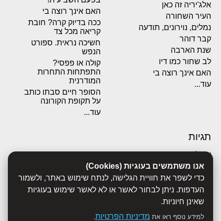
אלג'יריה זה כאן
האם אינך רוצה בי
העיר השחורה
ככה בדיוק קרה? חובת
נמלים, נוירונים, תודעה
קריאה מכל צד
קבר דוהר
חשיכה נראית. ספורט
שנת הארבה
הנפש
לב שחור כמו דיו
קולה או פפסי?
התפתחות התחרות
האם אינך רוצה בי
המודרנית
עוד...
הסופר חיים סבתו כותב
על תקופת הקורונה
עוד...
תגיות
אבולוציה
אנו משתמשים בעוגיות (Cookies)
אכסדרה
אנשים
כדי לשפר את חוויית הגלישה, לנתח שימוש באתר, ולשמור
ביוגרפיות
העדפות. ניתן לבחור לאשר או לא לאשר שימוש בעוגיות
ביולוגיה
שאינן חיוניות.
בריאות
מדיניות הפרטיות
למידע נוסף ראו את
.