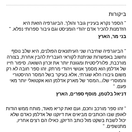
ביקורות
" הספר נקרא בעיניין גובר והולך. הביוגרפיה הזאת היא
הזדמנות להכיר אדם יהודי הומניסט וגם גיבור ספרותי נפלא. "
בני מר, הארץ
" הביוגרפיה שחיברו שני העיתונאים הפולנים, היא שלב נוסף
וחשוב באפשרות שניתנת לקוראי העברית להבין אחרת, בצורה
מורכבת, פלורליסטית ומגוונת יותר את זכרון השואה. סיפור חייו
של אדלמן הוא מסמך אנושי ויהודי מרתק. זהו ספר חובה לא רק
משום גיבורו הלא שגרתי, אלא בעיקר בשל המסר ההיסטורי
והמוסרי שלו...המסר של מארק אדלמן הוא אקטואלי יותר מאי
פעם. "
דניאל בלטמן, מוסף ספרים, הארץ
" זהו ספר מורכב וחכם, ועם זאת קריא מאוד, מותח ממש הודות
לאופן שבו הכותבים מביאים את דיוקנו של אדלמן כאדם שלא
יכול לשבת בשקט מול כותב הדיוקן, כאילו הם רצים אחריו,
מתנשפים. "