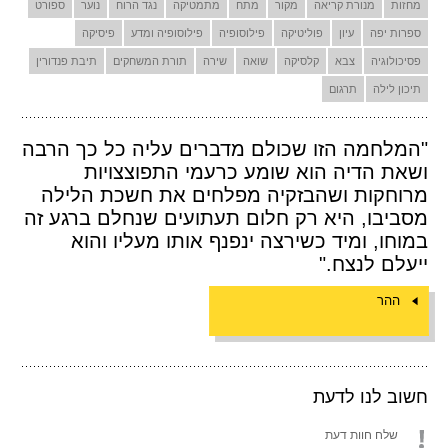
מחזות
מנורת קריאה
מקור
מתח
מתמטיקה
נגד הרוח
נוער
ספורט
ספרות יפה
עיון
פוליטיקה
פילוסופיה
פילוסופיה ומדע
פיסיקה
פסיכולוגיה
צבא
קלסיקה
שואה
שירה
תורת המשחקים
תיבת פנדורין
תיכון לילה
תרגום
"המלחמה הזו שכולם מדברים עליה כל כך הרבה
ושאת הדיה הוא שומע כרעמי התפוצצויות
מרוחקות ושהבזקיה מפלחים את חשכת הלילה
מסביבו, היא רק חלום תעתועים שנחלם ברגע זה
במוחו, ומיד כשירצה ינפנף אותו מעליו והוא
ייעלם לנצח."
ההר
חשוב לנו לדעת
שלח חוות דעת