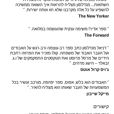
השתאות... מנדלסון מצליח להראות איך השואה ממשיכה
להשפיע על כל אלה מקרבנו שלא חוו אותה ישירות. "
The New Yorker
" ספר אדיר! משימה ענקית שהוגשמה במלואה. "
The Forward
" דניאל מנדלסון כתב ספר רב-עוצמה ורב-רגש על האבודים
ועל העבר האבוד של משפחה. קולו מזכיר את הפרוזה רחבת
הידיים של מרסל פרוּסט ואת הטקסטים החמקמקים של ו.ג.
זבאלד – הישג מדהים. "
ג’ויס קרול אוטס
" האבודים הוא בלש, אפוס, ספר יפהפה, מורכב ועשיר בכל
המשמעויות של העבר שאותו הוא מצליח להאיר. "
מייקל שייבון
קישורים