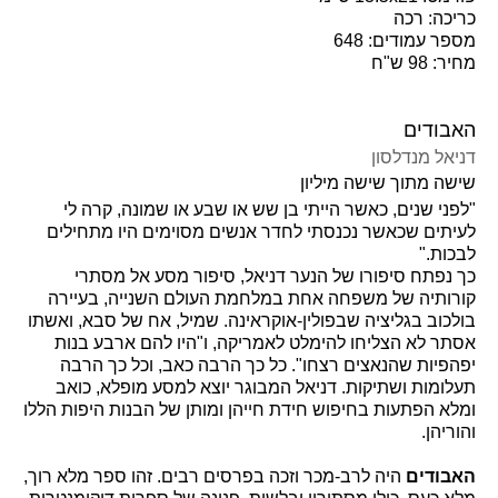
כריכה: רכה
מספר עמודים: 648
מחיר: 98 ש"ח
האבודים
דניאל מנדלסון
שישה מתוך שישה מיליון
"לפני שנים, כאשר הייתי בן שש או שבע או שמונה, קרה לי
לעיתים שכאשר נכנסתי לחדר אנשים מסוימים היו מתחילים
לבכות."
כך נפתח סיפורו של הנער דניאל, סיפור מסע אל מסתרי
קורותיה של משפחה אחת במלחמת העולם השנייה, בעיירה
בולכוב בגליציה שבפולין-אוקראינה. שמיל, אח של סבא, ואשתו
אסתר לא הצליחו להימלט לאמריקה, ו"היו להם ארבע בנות
יפהפיות שהנאצים רצחו". כל כך הרבה כאב, וכל כך הרבה
תעלומות ושתיקות. דניאל המבוגר יוצא למסע מופלא, כואב
ומלא הפתעות בחיפוש חידת חייהן ומותן של הבנות היפות הללו
והוריהן.
האבודים
היה לרב-מכר וזכה בפרסים רבים. זהו ספר מלא רוך,