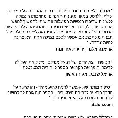
" מדובר בלא פחות מנס ספרותי... דקות ההבחנה של המחבר,
יכולתו ללהטט במגוון סגנונות וז’אנרים, מחויבותו העמוקה
ללשונות שדיברו הנפשות הפועלות ונחישותו להמשיך לחפש
את הסיפור כולו, בצד הקריאה הרעננה והמחכימה שלו בפרשות
הגדולות של המקרא, הופכות את הספר הזה ליצירה גדולה מכל
תבנית מוכתבת. אם אפשר לסכם במילה אחת, היא צריכה
להיות ’נהדר’. "
אריאנה מלמד, ידיעות אחרונות
" הכישרון יוצא הדופן של דניאל מנדלסון מזניק את העלילה
קדימה והופך את הקריאה בספר לייחודית ולמטלטלת. "
אריאל שנבל, מקור ראשון
" סיפור מותח שאי-אפשר להניח לרגע מהיד - זהו שיעור על
הדרך הראויה לכתיבת היסטוריה... הספר הזה גורם לך לחשוב:
עד היום מעולם לא קראתי ספר כזה. "
Salon.com
" מסלול מופלא של גילויים, אכזבות ומקריות מעוררת