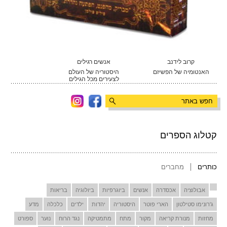
קרוב לידנב
אנשים רגילים
האנטומיה של הפשיזם
היסטוריה של העולם
לצעירים מכל הגילים
קטלוג הספרים
כותרים
מחברים
אבולוציה
אכסדרה
אנשים
ביוגרפיות
ביולוגיה
בריאות
ג'רונימו סטילטון
הארי פוטר
היסטוריה
יהדות
ילדים
כלכלה
מדע
מחזות
מנורת קריאה
מקור
מתח
מתמטיקה
נגד הרוח
נוער
ספורט