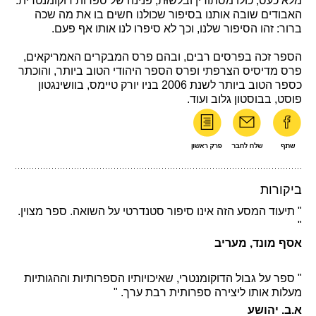
מלא כעס, כולו מסתורין ובלשוּת, פנינה של ספרות דוקומנטרית.
האבודים שובה אותנו בסיפור שכולנו חשים בו את מה שכה
ברור: זהו הסיפור שלנו, וכך לא סיפרו לנו אותו אף פעם.
הספר זכה בפרסים רבים, ובהם פרס המבקרים האמריקאים,
פרס מדיסיס הצרפתי ופרס הספר היהודי הטוב ביותר, והוכתר
כספר הטוב ביותר לשנת 2006 בניו יורק טיימס, בוושינגטון
פוסט, בבוסטון גלוב ועוד.
ביקורות
" תיעוד המסע הזה אינו סיפור סטנדרטי על השואה. ספר מצוין.
"
אסף מונד, מעריב
" ספר על גבול הדוקומנטרי, שאיכויותיו הספרותיות וההגותיות
מעלות אותו ליצירה ספרותית רבת ערך. "
א.ב. יהושע