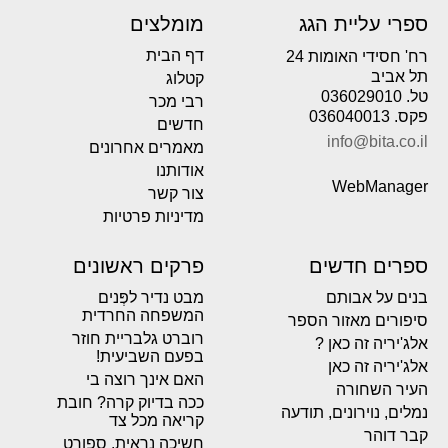
ספרי עליית הגג
מומלצים
דף הבית
רח' חסידי האומות 24
תל אביב
קטלוג
טל. 036029010
רבי מכר
פקס. 036040013
חדשים
info@bita.co.il
מאמרים אחרונים
אודותנו
WebManager
צור קשר
מדיניות פרטיות
ספרים חדשים
פרקים ראשונים
בנים על אבותם
מבט נדיר לפְּנים
המשפחה החרדית
סיפורים מאזור הספר
רוברט גלבריית חוזר
אלג'יריה זה כאן ?
בפעם השביעית!
אלג'יריה זה כאן
האם אינך רוצה בי
העיר השחורה
ככה בדיוק קרה? חובת
נמלים, נוירונים, תודעה
קריאה מכל צד
קבר דוהר
חשיכה נראית. ספורט