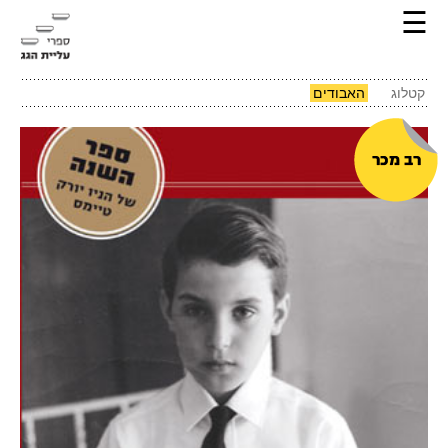
☰
קטלוג
האבודים