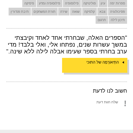
ספרות יפה
עיון
פוליטיקה
פילוסופיה
פילוסופיה ומדע
פיסיקה
פסיכולוגיה
צבא
קלסיקה
שואה
שירה
תורת המשחקים
תיבת פנדורין
תיכון לילה
תרגום
"הספרים האלה, שבחרתי אחד לאחד וקיבצתי
במשך עשרות שנים, נפתחו אלי, ואלי בלבד! מדי
ערב בחרתי בספר שעימו אבלה לילה ללא שינה."
התֵיאוֹרֶמָה של התוכי
חשוב לנו לדעת
שלח חוות דעת